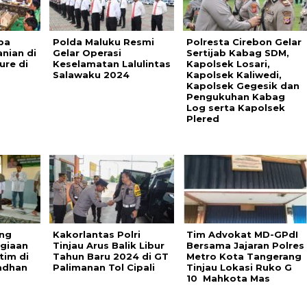
ba
Polda Maluku Resmi
Polresta Cirebon Gelar
nian di
Gelar Operasi
Sertijab Kabag SDM,
ure di
Keselamatan Lalulintas
Kapolsek Losari,
Salawaku 2024
Kapolsek Kaliwedi,
Kapolsek Gegesik dan
Pengukuhan Kabag
Log serta Kapolsek
Plered
ing
Kakorlantas Polri
Tim Advokat MD-GPdI
giaan
Tinjau Arus Balik Libur
Bersama Jajaran Polres
tim di
Tahun Baru 2024 di GT
Metro Kota Tangerang
adhan
Palimanan Tol Cipali
Tinjau Lokasi Ruko G
10 Mahkota Mas