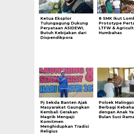
Ketua Eksplor
8 SMK Ikut Lom
Tulungagung Dukung
Prototype Perta
Peryataan ASIDEWI,
LTFW & Agricult
Butuh Kebijakan dari
Humbahas
Dispendikpora
Pj Sekda Banten Ajak
Polsek Malingp
Masyarakat Gaungkan
Berbagi Kebaha
Kembali Gerakan
dengan Anak Ya
Magrib Mengaji:
Bulan Suci Ram
Komitmen
Menghidupkan Tradisi
Religius