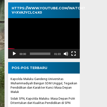
HTTPS://WWW.YOUTUBE.COM/WATCH?
V=XVAJYCLC4X0
Pemutar
Video
00:00
01:03
POS-POS TERBARU
Kapolda Maluku Gandeng Universitas
Muhammadiyah Bangun SDM Unggul, Tegaskan
Pendidikan dan Karakter Kunci Masa Depan
Maluk
Sidak SPN, Kapolda Maluku: Masa Depan Polri
Ditentukan dari Kualitas Pendidikan di SPN