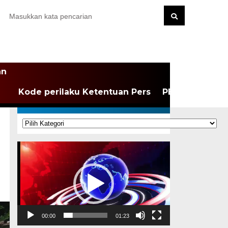
an
Kode perilaku Ketentuan Pers
PEDOMAN MEDI
KATEGORI
Kategori
Pemutar
Video
00:00
01:23