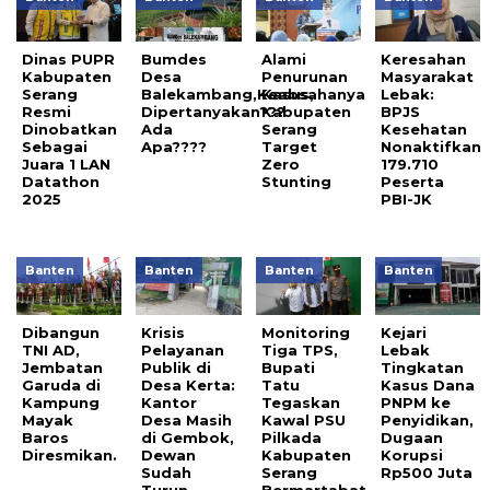
Dinas PUPR
Bumdes
Alami
Keresahan
Kabupaten
Desa
Penurunan
Masyarakat
Serang
Balekambang,Keabsahanya
Kasus,
Lebak:
Resmi
Dipertanyakan???
Kabupaten
BPJS
Dinobatkan
Ada
Serang
Kesehatan
Sebagai
Apa????
Target
Nonaktifkan
Juara 1 LAN
Zero
179.710
Datathon
Stunting
Peserta
2025
PBI-JK
Banten
Banten
Banten
Banten
Dibangun
Krisis
Monitoring
Kejari
TNI AD,
Pelayanan
Tiga TPS,
Lebak
Jembatan
Publik di
Bupati
Tingkatan
Garuda di
Desa Kerta:
Tatu
Kasus Dana
Kampung
Kantor
Tegaskan
PNPM ke
Mayak
Desa Masih
Kawal PSU
Penyidikan,
Baros
di Gembok,
Pilkada
Dugaan
Diresmikan.
Dewan
Kabupaten
Korupsi
Sudah
Serang
Rp500 Juta