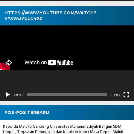
HTTPS://WWW.YOUTUBE.COM/WATCH?
V=XVAJYCLC4X0
Pemutar
Video
00:00
01:03
POS-POS TERBARU
Kapolda Maluku Gandeng Universitas Muhammadiyah Bangun SDM
Unggul, Tegaskan Pendidikan dan Karakter Kunci Masa Depan Maluk