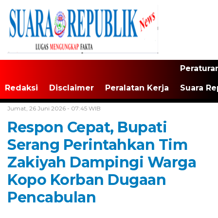
Peratura
Redaksi
Disclaimer
Peralatan Kerja
Suara Re
Home /
Banten
Jumat, 26 Juni 2026 - 07:45 WIB
Respon Cepat, Bupati
Serang Perintahkan Tim
Zakiyah Dampingi Warga
Kopo Korban Dugaan
Pencabulan