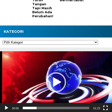
Turun
Bermartabat
Tangan
Tapi Masih
Belum Ada
Perubahan!
KATEGORI
Kategori
Pemutar
Video
00:00
01:23