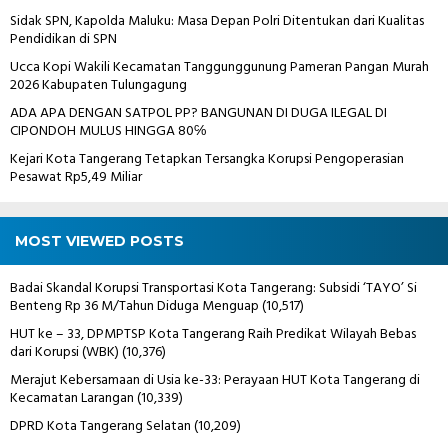
Sidak SPN, Kapolda Maluku: Masa Depan Polri Ditentukan dari Kualitas
Pendidikan di SPN
Ucca Kopi Wakili Kecamatan Tanggunggunung Pameran Pangan Murah
2026 Kabupaten Tulungagung
ADA APA DENGAN SATPOL PP? BANGUNAN DI DUGA ILEGAL DI
CIPONDOH MULUS HINGGA 80℅
Kejari Kota Tangerang Tetapkan Tersangka Korupsi Pengoperasian
Pesawat Rp5,49 Miliar
MOST VIEWED POSTS
Badai Skandal Korupsi Transportasi Kota Tangerang: Subsidi ‘TAYO’ Si
Benteng Rp 36 M/Tahun Diduga Menguap
(10,517)
HUT ke – 33, DPMPTSP Kota Tangerang Raih Predikat Wilayah Bebas
dari Korupsi (WBK)
(10,376)
Merajut Kebersamaan di Usia ke-33: Perayaan HUT Kota Tangerang di
Kecamatan Larangan
(10,339)
DPRD Kota Tangerang Selatan
(10,209)