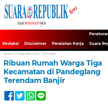
Peratura
Redaksi
Disclaimer
Peralatan Kerja
Suara Re
Home /
Tak Berkategori
Selasa, 27 Desember 2022 - 13:41 WIB
Ribuan Rumah Warga Tiga
Kecamatan di Pandeglang
Terendam Banjir