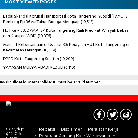
MOST VIEWED POSTS
Badai Skandal Korupsi Transportasi Kota Tangerang: Subsidi ‘TAYO’ Si
Benteng Rp 36 M/Tahun Diduga Menguap
(10,517)
HUT ke – 33, DPMPTSP Kota Tangerang Raih Predikat Wilayah Bebas
dari Korupsi (WBK)
(10,376)
Merajut Kebersamaan di Usia ke-33: Perayaan HUT Kota Tangerang di
Kecamatan Larangan
(10,339)
DPRD Kota Tangerang Selatan
(10,209)
YAYASAN MULYA ABADI PEDULI
(6,110)
Invalid slider id. Master Slider ID must be a valid number.
Contact
Us
Copyright
Redaksi
Disclaimer
Peralatan Kerja
@ 2026
Peraturan Jenjang Karir Wartawan dan