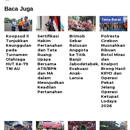
Baca Juga
Jawa Barat
Koopsud II
Sertifikasi
Brimob
Polresta
Tunjukkan
Hakim
Sebar
Cirebon
Keunggulan
Pertanahan
Ratusan
Musnahkan
pada
dan Tata
Anggota
Ribuan
Turnamen
Ruang:
ke Titik
Botol Miras
Olahraga
Upaya
Banjir
dan
HUT Ke-79
Bersama
Jabodetabek,
Knalpot
TNI AU
ATR/BPN
Evakuasi
Brong Hasil
dan MA
Anak-
KRYD dan
dalam
Lansia
Operasi
Mewujudkan
Pekat
Keadilan
Jelang
Pertanahan
Operasi
Ketupat
Lodaya
2026