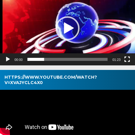
00:00
01:23
HTTPS://WWW.YOUTUBE.COM/WATCH?
V=XVAJYCLC4X0
Pemutar
Video