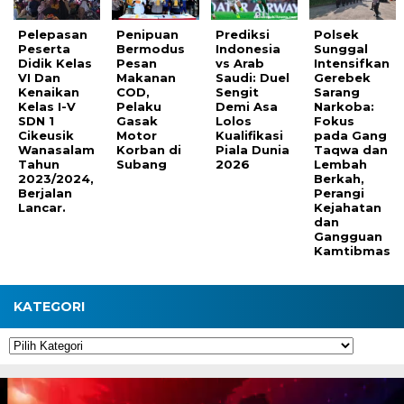
Pelepasan
Penipuan
Prediksi
Polsek
Peserta
Bermodus
Indonesia
Sunggal
Didik Kelas
Pesan
vs Arab
Intensifkan
VI Dan
Makanan
Saudi: Duel
Gerebek
Kenaikan
COD,
Sengit
Sarang
Kelas I-V
Pelaku
Demi Asa
Narkoba:
SDN 1
Gasak
Lolos
Fokus
Cikeusik
Motor
Kualifikasi
pada Gang
Wanasalam
Korban di
Piala Dunia
Taqwa dan
Tahun
Subang
2026
Lembah
2023/2024,
Berkah,
Berjalan
Perangi
Lancar.
Kejahatan
dan
Gangguan
Kamtibmas
KATEGORI
Kategori
Pemutar
Video