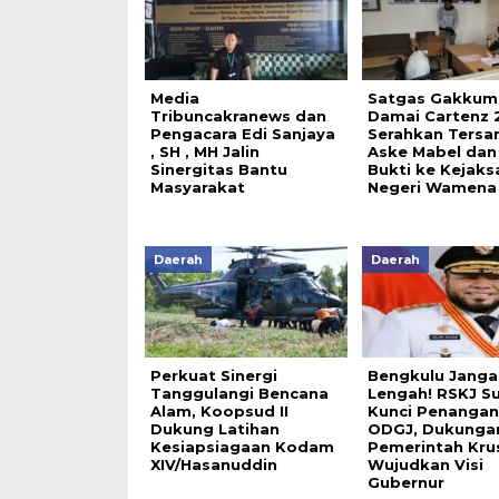
Media
Satgas Gakkum
Tribuncakranews dan
Damai Cartenz 
Pengacara Edi Sanjaya
Serahkan Tersa
, SH , MH Jalin
Aske Mabel dan
Sinergitas Bantu
Bukti ke Kejaks
Masyarakat
Negeri Wamena
Daerah
Daerah
Perkuat Sinergi
Bengkulu Janga
Tanggulangi Bencana
Lengah! RSKJ S
Alam, Koopsud II
Kunci Penanga
Dukung Latihan
ODGJ, Dukunga
Kesiapsiagaan Kodam
Pemerintah Krus
XIV/Hasanuddin
Wujudkan Visi
Gubernur