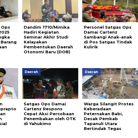
 Ops
Dandim 1710/Mimika
Personel Satgas Ops
2025
Hadiri Kegiatan
Damai Cartenz
ngka
Seminar Akhir Studi
Sambangi Anak-anak
 Barang
Kelayakan
di Pos Satgas Tindak
aan
Pembentukan Daerah
Kulirik
Otonomi Baru (DOB)
Daerah
Daerah
n
Satgas Ops Damai
Warga Silangit Protes
uprapto
Cartenz Respons
Keberadaan
nan
Cepat Aksi Percobaan
Peternakan Babi,
n
Penembakan oleh OTK
Desak Pemkab
ial
di Yahukimo
Tapanuli Utara
Bertindak Tegas