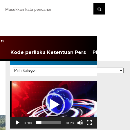
an
Kode perilaku Ketentuan Pers
PEDOMAN MEDI
KATEGORI
Kategori
Pemutar
Video
00:00
01:23