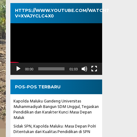
HTTPS://WWW.YOUTUBE.COM/WATCH?
V=XVAJYCLC4X0
Pemutar
Video
00:00
01:03
POS-POS TERBARU
Kapolda Maluku Gandeng Universitas
Muhammadiyah Bangun SDM Unggul, Tegaskan
Pendidikan dan Karakter Kunci Masa Depan
Maluk
Sidak SPN, Kapolda Maluku: Masa Depan Polri
Ditentukan dari Kualitas Pendidikan di SPN