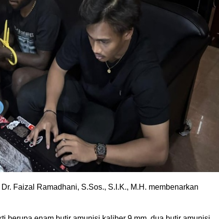
 Dr. Faizal Ramadhani, S.Sos., S.I.K., M.H. membenarkan
ti berupa enam butir amunisi kaliber 9 mm, dua butir amunisi