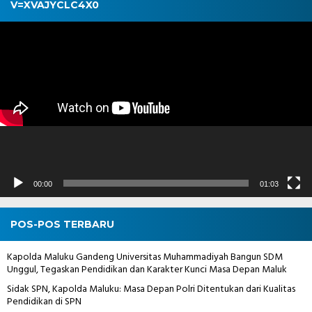
V=XVAJYCLC4X0
Pemutar
Video
00:00
01:03
POS-POS TERBARU
Kapolda Maluku Gandeng Universitas Muhammadiyah Bangun SDM
Unggul, Tegaskan Pendidikan dan Karakter Kunci Masa Depan Maluk
Sidak SPN, Kapolda Maluku: Masa Depan Polri Ditentukan dari Kualitas
Pendidikan di SPN