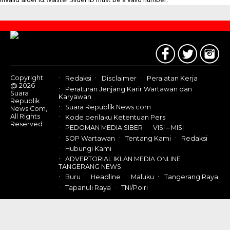
Invalid slider id. Master Slider ID must be a valid number.
Contact
Us
Copyright
Redaksi
Disclaimer
Peralatan Kerja
@ 2026
Peraturan Jenjang Karir Wartawan dan
Suara
Karyawan
Republik
Suara Republik News.com
News.Com,
All Rights
Kode perilaku Ketentuan Pers
Reserved
PEDOMAN MEDIA SIBER
VISI – MISI
SOP Wartawan
Tentang Kami
Redaksi
Hubungi Kami
ADVERTORIAL IKLAN MEDIA ONLINE
TANGERANG NEWS
Buru
Headline
Maluku
Tangerang Raya
Tapanuli Raya
TNI/Polri