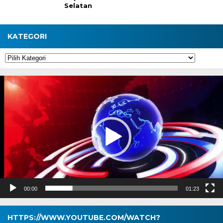
Selatan
KATEGORI
Kategori
Pemutar
Video
00:00
01:23
HTTPS://WWW.YOUTUBE.COM/WATCH?