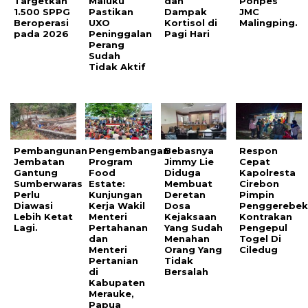
Targetkan
Maluku
dan
Ponpes
1.500 SPPG
Pastikan
Dampak
JMC
Beroperasi
UXO
Kortisol di
Malingping.
pada 2026
Peninggalan
Pagi Hari
Perang
Sudah
Tidak Aktif
Pembangunan
Pengembangan
Bebasnya
Respon
Jembatan
Program
Jimmy Lie
Cepat
Gantung
Food
Diduga
Kapolresta
Sumberwaras
Estate:
Membuat
Cirebon
Perlu
Kunjungan
Deretan
Pimpin
Diawasi
Kerja Wakil
Dosa
Penggerebek
Lebih Ketat
Menteri
Kejaksaan
Kontrakan
Lagi.
Pertahanan
Yang Sudah
Pengepul
dan
Menahan
Togel Di
Menteri
Orang Yang
Ciledug
Pertanian
Tidak
di
Bersalah
Kabupaten
Merauke,
Papua