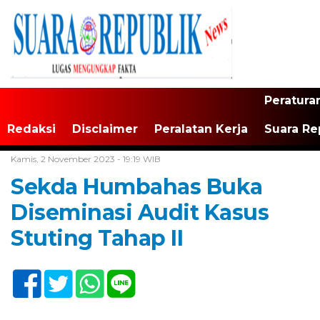
Peratura
Redaksi
Disclaimer
Peralatan Kerja
Suara Re
Home /
Tak Berkategori
Kamis, 2 November 2023 - 19:19 WIB
Sekda Humbahas Buka
Diseminasi Audit Kasus
Stuting Tahap II