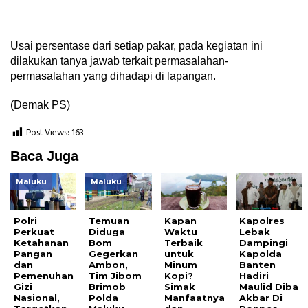
Usai persentase dari setiap pakar, pada kegiatan ini
dilakukan tanya jawab terkait permasalahan-
permasalahan yang dihadapi di lapangan.
(Demak PS)
Post Views:
163
Baca Juga
Maluku
Maluku
Polri
Temuan
Kapan
Kapolres
Perkuat
Diduga
Waktu
Lebak
Ketahanan
Bom
Terbaik
Dampingi
Pangan
Gegerkan
untuk
Kapolda
dan
Ambon,
Minum
Banten
Pemenuhan
Tim Jibom
Kopi?
Hadiri
Gizi
Brimob
Simak
Maulid Diba
Nasional,
Polda
Manfaatnya
Akbar Di