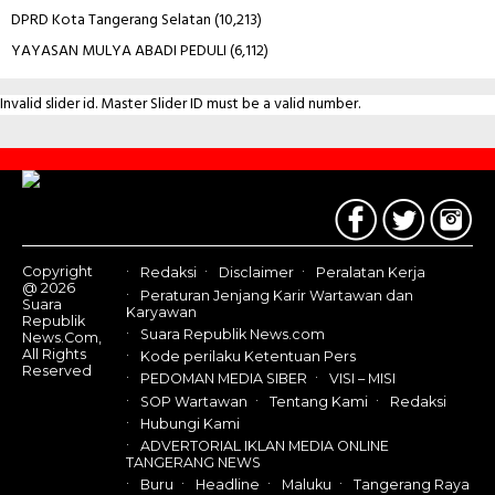
DPRD Kota Tangerang Selatan
(10,213)
YAYASAN MULYA ABADI PEDULI
(6,112)
Invalid slider id. Master Slider ID must be a valid number.
Contact
Us
Copyright
Redaksi
Disclaimer
Peralatan Kerja
@ 2026
Peraturan Jenjang Karir Wartawan dan
Suara
Karyawan
Republik
Suara Republik News.com
News.Com,
All Rights
Kode perilaku Ketentuan Pers
Reserved
PEDOMAN MEDIA SIBER
VISI – MISI
SOP Wartawan
Tentang Kami
Redaksi
Hubungi Kami
ADVERTORIAL IKLAN MEDIA ONLINE
TANGERANG NEWS
Buru
Headline
Maluku
Tangerang Raya