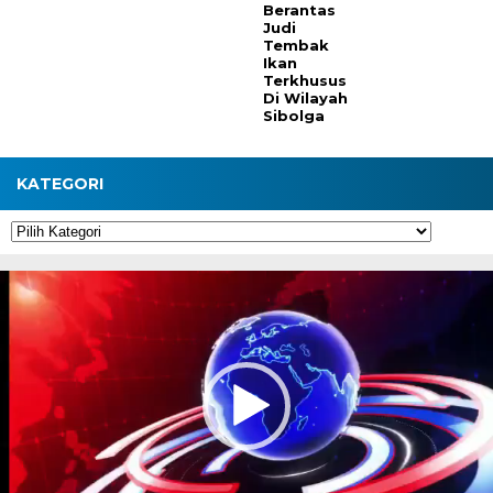
Berantas
Judi
Tembak
Ikan
Terkhusus
Di Wilayah
Sibolga
KATEGORI
Kategori
Pemutar
Video