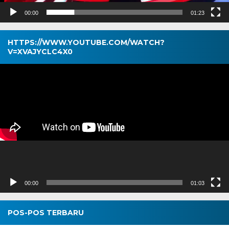
00:00
01:23
HTTPS://WWW.YOUTUBE.COM/WATCH?
V=XVAJYCLC4X0
Pemutar
Video
00:00
01:03
POS-POS TERBARU