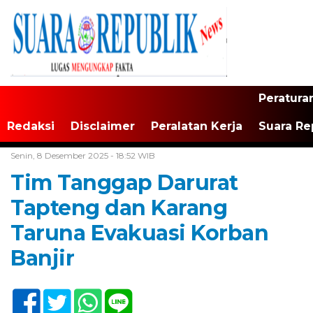
Peratura
Redaksi
Disclaimer
Peralatan Kerja
Suara Re
Home /
Sibolga
Senin, 8 Desember 2025 - 18:52 WIB
Tim Tanggap Darurat
Tapteng dan Karang
Taruna Evakuasi Korban
Banjir