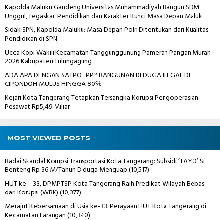
Kapolda Maluku Gandeng Universitas Muhammadiyah Bangun SDM
Unggul, Tegaskan Pendidikan dan Karakter Kunci Masa Depan Maluk
Sidak SPN, Kapolda Maluku: Masa Depan Polri Ditentukan dari Kualitas
Pendidikan di SPN
Ucca Kopi Wakili Kecamatan Tanggunggunung Pameran Pangan Murah
2026 Kabupaten Tulungagung
ADA APA DENGAN SATPOL PP? BANGUNAN DI DUGA ILEGAL DI
CIPONDOH MULUS HINGGA 80℅
Kejari Kota Tangerang Tetapkan Tersangka Korupsi Pengoperasian
Pesawat Rp5,49 Miliar
MOST VIEWED POSTS
Badai Skandal Korupsi Transportasi Kota Tangerang: Subsidi ‘TAYO’ Si
Benteng Rp 36 M/Tahun Diduga Menguap
(10,517)
HUT ke – 33, DPMPTSP Kota Tangerang Raih Predikat Wilayah Bebas
dari Korupsi (WBK)
(10,377)
Merajut Kebersamaan di Usia ke-33: Perayaan HUT Kota Tangerang di
Kecamatan Larangan
(10,340)