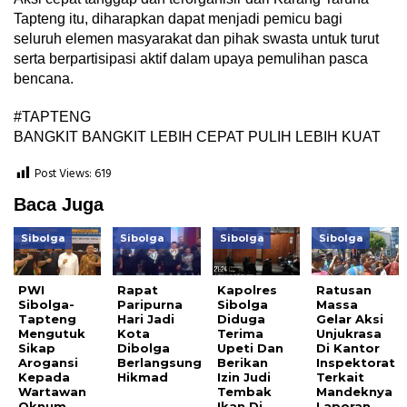
Tapteng itu, diharapkan dapat menjadi pemicu bagi
seluruh elemen masyarakat dan pihak swasta untuk turut
serta berpartisipasi aktif dalam upaya pemulihan pasca
bencana.
#TAPTENG
BANGKIT BANGKIT LEBIH CEPAT PULIH LEBIH KUAT
Post Views:
619
Baca Juga
Sibolga
Sibolga
Sibolga
Sibolga
PWI
Rapat
Kapolres
Ratusan
Sibolga-
Paripurna
Sibolga
Massa
Tapteng
Hari Jadi
Diduga
Gelar Aksi
Mengutuk
Kota
Terima
Unjukrasa
Sikap
Dibolga
Upeti Dan
Di Kantor
Arogansi
Berlangsung
Berikan
Inspektorat
Kepada
Hikmad
Izin Judi
Terkait
Wartawan
Tembak
Mandeknya
Oknum
Ikan Di
Laporan