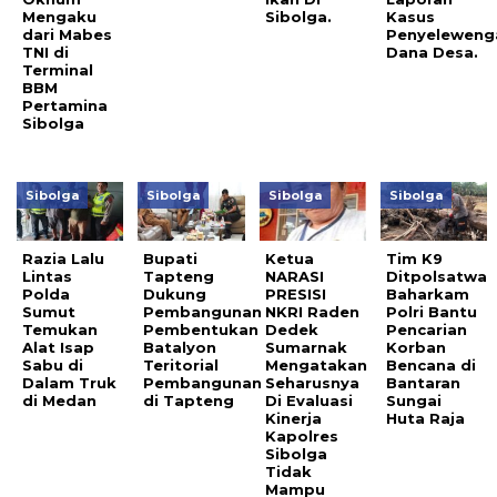
Mengaku
Sibolga.
Kasus
dari Mabes
Penyeleweng
TNI di
Dana Desa.
Terminal
BBM
Pertamina
Sibolga
Sibolga
Sibolga
Sibolga
Sibolga
Razia Lalu
Bupati
Ketua
Tim K9
Lintas
Tapteng
NARASI
Ditpolsatwa
Polda
Dukung
PRESISI
Baharkam
Sumut
Pembangunan
NKRI Raden
Polri Bantu
Temukan
Pembentukan
Dedek
Pencarian
Alat Isap
Batalyon
Sumarnak
Korban
Sabu di
Teritorial
Mengatakan
Bencana di
Dalam Truk
Pembangunan
Seharusnya
Bantaran
di Medan
di Tapteng
Di Evaluasi
Sungai
Kinerja
Huta Raja
Kapolres
Sibolga
Tidak
Mampu