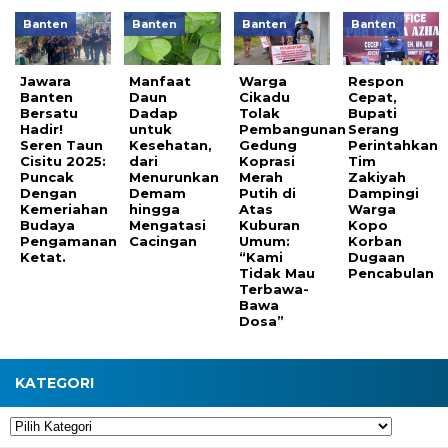
Banten
Banten
Banten
Banten
Jawara
Manfaat
Warga
Respon
Banten
Daun
Cikadu
Cepat,
Bersatu
Dadap
Tolak
Bupati
Hadir!
untuk
Pembangunan
Serang
Seren Taun
Kesehatan,
Gedung
Perintahkan
Cisitu 2025:
dari
Koprasi
Tim
Puncak
Menurunkan
Merah
Zakiyah
Dengan
Demam
Putih di
Dampingi
Kemeriahan
hingga
Atas
Warga
Budaya
Mengatasi
Kuburan
Kopo
Pengamanan
Cacingan
Umum:
Korban
Ketat.
“Kami
Dugaan
Tidak Mau
Pencabulan
Terbawa-
Bawa
Dosa”
KATEGORI
Kategori