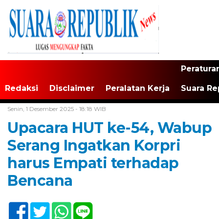
Peratura
Redaksi
Disclaimer
Peralatan Kerja
Suara Re
Home /
Banten
Senin, 1 Desember 2025 - 18:18 WIB
Upacara HUT ke-54, Wabup
Serang Ingatkan Korpri
harus Empati terhadap
Bencana