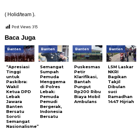
( Holid/team ).
Post Views:
315
Baca Juga
Banten
Banten
Banten
Banten
“Apresiasi
Semangat
Puskesmas
LSM Laskar
Tinggi
Sumpah
Petir
NKRI
untuk
Pemuda
Klarifikasi,
Bagikan
Paskibra:
Menggema
Bantah
Takjil
Wakil
di Polres
Pungut
Dibulan
Ketua DPD
Lebak:
Rp200 Ribu
suci
Lebak
Pemuda
Biaya Mobil
Ramadhan
Jawara
Pemudi
Ambulans
1447 Hijriah
Banten
Bergerak,
Bersatu
Indonesia
Soroti
Bersatu
Semangat
Nasionalisme”