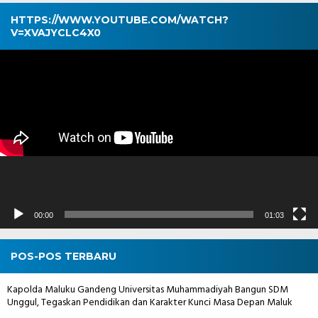
HTTPS://WWW.YOUTUBE.COM/WATCH?
V=XVAJYCLC4X0
Pemutar
Video
00:00
01:03
POS-POS TERBARU
Kapolda Maluku Gandeng Universitas Muhammadiyah Bangun SDM
Unggul, Tegaskan Pendidikan dan Karakter Kunci Masa Depan Maluk