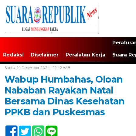
Peratura
Redaksi
Disclaimer
Peralatan Kerja
Suara Re
Home /
Tak Berkategori
Sabtu, 14 Desember 2024 - 12:42 WIB
Wabup Humbahas, Oloan
Nababan Rayakan Natal
Bersama Dinas Kesehatan
PPKB dan Puskesmas