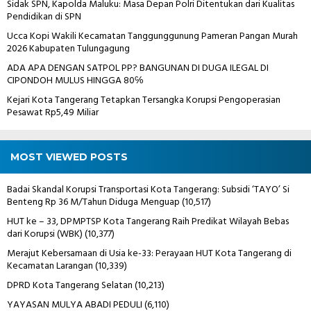
Sidak SPN, Kapolda Maluku: Masa Depan Polri Ditentukan dari Kualitas
Pendidikan di SPN
Ucca Kopi Wakili Kecamatan Tanggunggunung Pameran Pangan Murah
2026 Kabupaten Tulungagung
ADA APA DENGAN SATPOL PP? BANGUNAN DI DUGA ILEGAL DI
CIPONDOH MULUS HINGGA 80℅
Kejari Kota Tangerang Tetapkan Tersangka Korupsi Pengoperasian
Pesawat Rp5,49 Miliar
MOST VIEWED POSTS
Badai Skandal Korupsi Transportasi Kota Tangerang: Subsidi ‘TAYO’ Si
Benteng Rp 36 M/Tahun Diduga Menguap
(10,517)
HUT ke – 33, DPMPTSP Kota Tangerang Raih Predikat Wilayah Bebas
dari Korupsi (WBK)
(10,377)
Merajut Kebersamaan di Usia ke-33: Perayaan HUT Kota Tangerang di
Kecamatan Larangan
(10,339)
DPRD Kota Tangerang Selatan
(10,213)
YAYASAN MULYA ABADI PEDULI
(6,110)