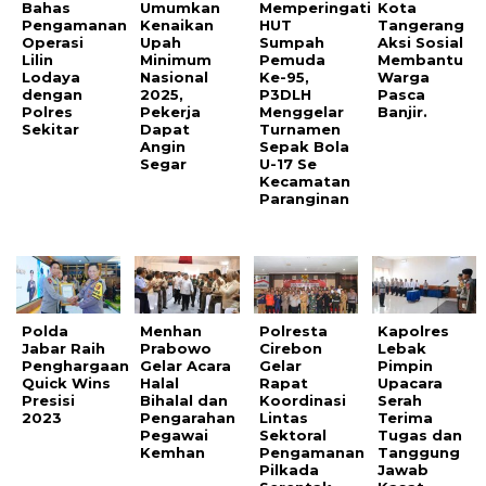
Bahas
Umumkan
Memperingati
Kota
Pengamanan
Kenaikan
HUT
Tangerang
Operasi
Upah
Sumpah
Aksi Sosial
Lilin
Minimum
Pemuda
Membantu
Lodaya
Nasional
Ke-95,
Warga
dengan
2025,
P3DLH
Pasca
Polres
Pekerja
Menggelar
Banjir.
Sekitar
Dapat
Turnamen
Angin
Sepak Bola
Segar
U-17 Se
Kecamatan
Paranginan
Polda
Menhan
Polresta
Kapolres
Jabar Raih
Prabowo
Cirebon
Lebak
Penghargaan
Gelar Acara
Gelar
Pimpin
Quick Wins
Halal
Rapat
Upacara
Presisi
Bihalal dan
Koordinasi
Serah
2023
Pengarahan
Lintas
Terima
Pegawai
Sektoral
Tugas dan
Kemhan
Pengamanan
Tanggung
Pilkada
Jawab