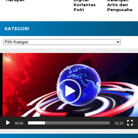
Korlantas
Artis dan
Polri
Pengusaha
KATEGORI
Kategori
Pemutar
Video
00:00
01:23