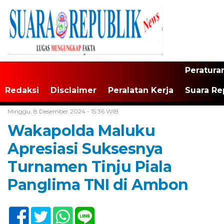
Peratura
Redaksi
Disclaimer
Peralatan Kerja
Suara Re
Home /
Tak Berkategori
Minggu, 8 Desember 2024 - 15:36 WIB
Wakapolda Maluku
Apresiasi Suksesnya
Turnamen Tinju Piala
Panglima TNI di Ambon