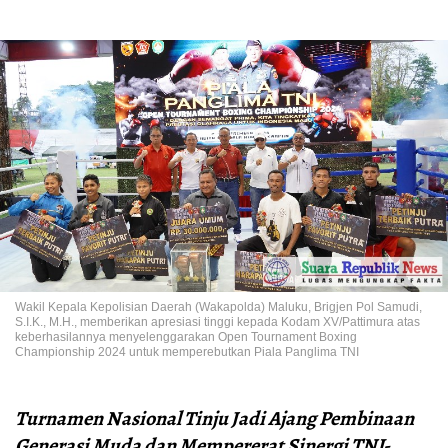
Wakil Kepala Kepolisian Daerah (Wakapolda) Maluku, Brigjen Pol Samudi,
S.I.K., M.H., memberikan apresiasi tinggi kepada Kodam XV/Pattimura atas
keberhasilannya menyelenggarakan Open Tournament Boxing
Championship 2024 untuk memperebutkan Piala Panglima TNI
Turnamen Nasional Tinju Jadi Ajang Pembinaan
Generasi Muda dan Mempererat Sinergi TNI-