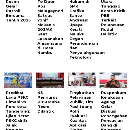
Resmi
To Door
Hukum di
Utara
Gelar
Pos
SMK
Tanggapi
Patroli
Malagayneri
Grafika
Keras Kritik
Bersama
Satgas
Santo
PBB
Tahun 2025
Yonif
Andreas:
Terkait
Mekanis
Upaya
Peluncuran
203/AK
Kejati
Rudal
Saat
Maluku
Balistik
Laksanakan
Cegah
Anjangsana
Perundungan
di Desa
dan
Nambu
Penyalahgunaan
Teknologi
Prediksi
43
Tingkatkan
Puspenkum
Laga PSKC
Pengurus
Pelayanan
Kejaksaan
Cimahi vs
PBSI Muba
Publik, Tim
Agung
Persikota
Resmi
Puslitbang
Gelar
Tangerang:
Dilantik
Polri
Diskusi
Ujian Berat
Evaluasi
Pencegahan
PSKC di Si
Kualitas
Pencucian
Jalak
Aplikasi
Uang di
Harupat
Digital
Kalangan