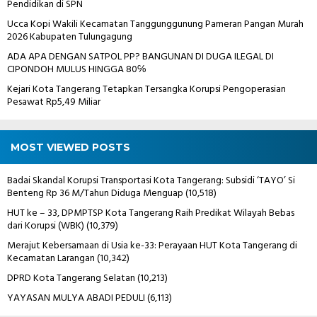
Pendidikan di SPN
Ucca Kopi Wakili Kecamatan Tanggunggunung Pameran Pangan Murah
2026 Kabupaten Tulungagung
ADA APA DENGAN SATPOL PP? BANGUNAN DI DUGA ILEGAL DI
CIPONDOH MULUS HINGGA 80℅
Kejari Kota Tangerang Tetapkan Tersangka Korupsi Pengoperasian
Pesawat Rp5,49 Miliar
MOST VIEWED POSTS
Badai Skandal Korupsi Transportasi Kota Tangerang: Subsidi ‘TAYO’ Si
Benteng Rp 36 M/Tahun Diduga Menguap
(10,518)
HUT ke – 33, DPMPTSP Kota Tangerang Raih Predikat Wilayah Bebas
dari Korupsi (WBK)
(10,379)
Merajut Kebersamaan di Usia ke-33: Perayaan HUT Kota Tangerang di
Kecamatan Larangan
(10,342)
DPRD Kota Tangerang Selatan
(10,213)
YAYASAN MULYA ABADI PEDULI
(6,113)