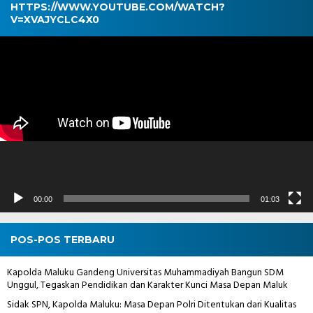
HTTPS://WWW.YOUTUBE.COM/WATCH?
V=XVAJYCLC4X0
Pemutar
Video
00:00
01:03
POS-POS TERBARU
Kapolda Maluku Gandeng Universitas Muhammadiyah Bangun SDM
Unggul, Tegaskan Pendidikan dan Karakter Kunci Masa Depan Maluk
Sidak SPN, Kapolda Maluku: Masa Depan Polri Ditentukan dari Kualitas