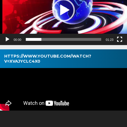
00:00
01:23
HTTPS://WWW.YOUTUBE.COM/WATCH?
V=XVAJYCLC4X0
Pemutar
Video