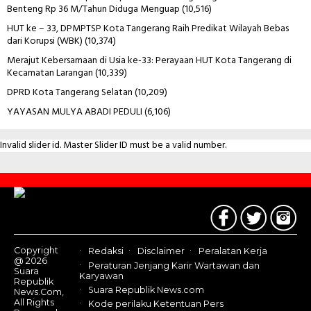
Benteng Rp 36 M/Tahun Diduga Menguap
(10,516)
HUT ke – 33, DPMPTSP Kota Tangerang Raih Predikat Wilayah Bebas
dari Korupsi (WBK)
(10,374)
Merajut Kebersamaan di Usia ke-33: Perayaan HUT Kota Tangerang di
Kecamatan Larangan
(10,339)
DPRD Kota Tangerang Selatan
(10,209)
YAYASAN MULYA ABADI PEDULI
(6,106)
Invalid slider id. Master Slider ID must be a valid number.
Contact
Us
Copyright
Redaksi
Disclaimer
Peralatan Kerja
@ 2026
Peraturan Jenjang Karir Wartawan dan
Suara
Karyawan
Republik
Suara Republik News.com
News.Com,
All Rights
Kode perilaku Ketentuan Pers