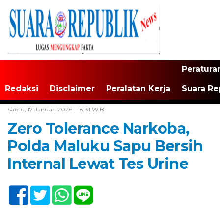
Peratura
Redaksi
Disclaimer
Peralatan Kerja
Suara Re
Home /
Tak Berkategori
Sabtu, 17 Januari 2026 - 18:31 WIB
Zero Tolerance Narkoba,
Polda Maluku Sapu Bersih
Internal Lewat Tes Urine