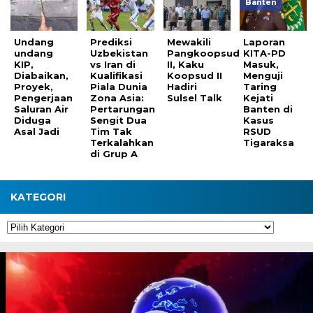
Banten
Undang
Prediksi
Mewakili
Laporan
undang
Uzbekistan
Pangkoopsud
KITA-PD
KIP,
vs Iran di
II, Kaku
Masuk,
Diabaikan,
Kualifikasi
Koopsud II
Menguji
Proyek,
Piala Dunia
Hadiri
Taring
Pengerjaan
Zona Asia:
Sulsel Talk
Kejati
Saluran Air
Pertarungan
Banten di
Diduga
Sengit Dua
Kasus
Asal Jadi
Tim Tak
RSUD
Terkalahkan
Tigaraksa
di Grup A
KATEGORI
Kategori
Pemutar
Video