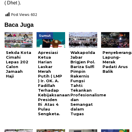
( Dhet ).
Post Views:
602
Baca Juga
Sumut
Sekda Kota
Apresiasi
Wakapolda
Penyeberang
Cimahi
Ketua
Jabar
Lapung-
Lepas 202
Harian
Brigjen Pol.
Merak
Calon
Laskar
Bariza Sulfi
Padati Arus
Jamaah
Merah
Pimpin
Balik
Haji
Putih ( LMP
Rakernis
) Ir. OK. A.
Fungsi
Fadillah
Tahti:
Terhadap
Tekankan
Kebijaksanaan
Profesionalisme
Presiden
dan
Ri Atas 4
Semangat
Pulau
dalam
Sengketa.
Tugas