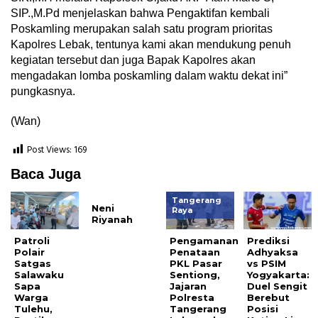
SIP.,M.Pd menjelaskan bahwa Pengaktifan kembali
Poskamling merupakan salah satu program prioritas
Kapolres Lebak, tentunya kami akan mendukung penuh
kegiatan tersebut dan juga Bapak Kapolres akan
mengadakan lomba poskamling dalam waktu dekat ini”
pungkasnya.
(Wan)
Post Views:
169
Baca Juga
Tangerang
Neni
Raya
Riyanah
Patroli
Pengamanan
Prediksi
Polair
Penataan
Adhyaksa
Satgas
PKL Pasar
vs PSIM
Salawaku
Sentiong,
Yogyakarta:
Sapa
Jajaran
Duel Sengit
Warga
Polresta
Berebut
Tulehu,
Tangerang
Posisi