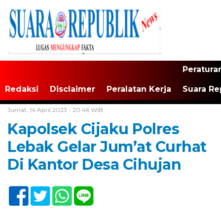
Peratura
Redaksi
Disclaimer
Peralatan Kerja
Suara Re
Home /
Tak Berkategori
Jumat, 14 April 2023 - 20:46 WIB
Kapolsek Cijaku Polres
Lebak Gelar Jum’at Curhat
Di Kantor Desa Cihujan