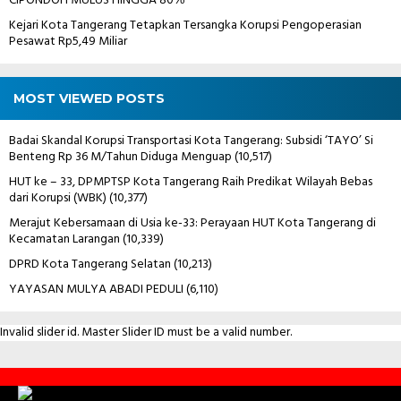
CIPONDOH MULUS HINGGA 80℅
Kejari Kota Tangerang Tetapkan Tersangka Korupsi Pengoperasian
Pesawat Rp5,49 Miliar
MOST VIEWED POSTS
Badai Skandal Korupsi Transportasi Kota Tangerang: Subsidi ‘TAYO’ Si
Benteng Rp 36 M/Tahun Diduga Menguap
(10,517)
HUT ke – 33, DPMPTSP Kota Tangerang Raih Predikat Wilayah Bebas
dari Korupsi (WBK)
(10,377)
Merajut Kebersamaan di Usia ke-33: Perayaan HUT Kota Tangerang di
Kecamatan Larangan
(10,339)
DPRD Kota Tangerang Selatan
(10,213)
YAYASAN MULYA ABADI PEDULI
(6,110)
Invalid slider id. Master Slider ID must be a valid number.
Contact
Us