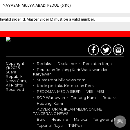
YAYASAN MULYA ABADI PEDULI
(6,110)
Invalid slider id. Master Slider ID must be a valid number.
Contact
Us
Copyright
Redaksi
Disclaimer
Peralatan Kerja
@ 2026
Peraturan Jenjang Karir Wartawan dan
Suara
Karyawan
Republik
Suara Republik News.com
News.Com,
All Rights
Kode perilaku Ketentuan Pers
Reserved
PEDOMAN MEDIA SIBER
VISI – MISI
SOP Wartawan
Tentang Kami
Redaksi
Hubungi Kami
ADVERTORIAL IKLAN MEDIA ONLINE
TANGERANG NEWS
Buru
Headline
Maluku
Tangerang Raya
Tapanuli Raya
TNI/Polri