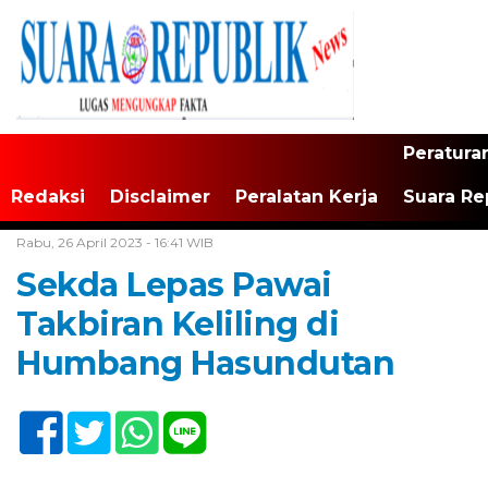
Peratura
Redaksi
Disclaimer
Peralatan Kerja
Suara Re
Home /
Tak Berkategori
Rabu, 26 April 2023 - 16:41 WIB
Sekda Lepas Pawai
Takbiran Keliling di
Humbang Hasundutan