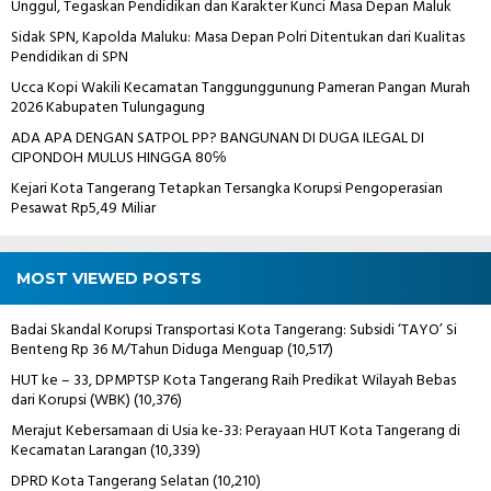
Unggul, Tegaskan Pendidikan dan Karakter Kunci Masa Depan Maluk
Sidak SPN, Kapolda Maluku: Masa Depan Polri Ditentukan dari Kualitas
Pendidikan di SPN
Ucca Kopi Wakili Kecamatan Tanggunggunung Pameran Pangan Murah
2026 Kabupaten Tulungagung
ADA APA DENGAN SATPOL PP? BANGUNAN DI DUGA ILEGAL DI
CIPONDOH MULUS HINGGA 80℅
Kejari Kota Tangerang Tetapkan Tersangka Korupsi Pengoperasian
Pesawat Rp5,49 Miliar
MOST VIEWED POSTS
Badai Skandal Korupsi Transportasi Kota Tangerang: Subsidi ‘TAYO’ Si
Benteng Rp 36 M/Tahun Diduga Menguap
(10,517)
HUT ke – 33, DPMPTSP Kota Tangerang Raih Predikat Wilayah Bebas
dari Korupsi (WBK)
(10,376)
Merajut Kebersamaan di Usia ke-33: Perayaan HUT Kota Tangerang di
Kecamatan Larangan
(10,339)
DPRD Kota Tangerang Selatan
(10,210)