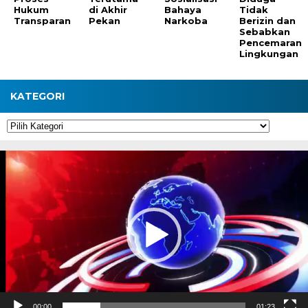
Hukum
di Akhir
Bahaya
Tidak
Transparan
Pekan
Narkoba
Berizin dan
Sebabkan
Pencemaran
Lingkungan
KATEGORI
Kategori
Pemutar
Video
00:00
01:23