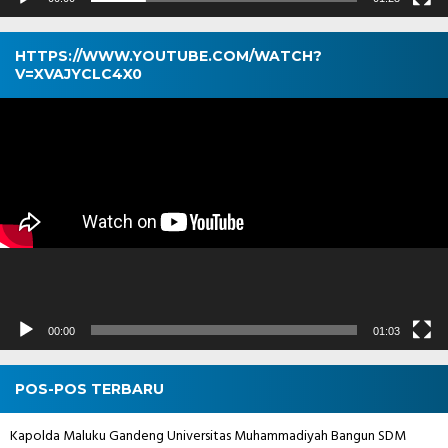
HTTPS://WWW.YOUTUBE.COM/WATCH?
V=XVAJYCLC4X0
Pemutar
Video
00:00
01:03
POS-POS TERBARU
Kapolda Maluku Gandeng Universitas Muhammadiyah Bangun SDM