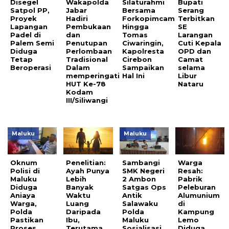
Disegel
Wakapolda
Silaturahmi
Bupati
Satpol PP,
Jabar
Bersama
Serang
Proyek
Hadiri
Forkopimcam
Terbitkan
Lapangan
Pembukaan
Hingga
SE
Padel di
dan
Tomas
Larangan
Palem Semi
Penutupan
Ciwaringin,
Cuti Kepala
Diduga
Perlombaan
Kapolresta
OPD dan
Tetap
Tradisional
Cirebon
Camat
Beroperasi
Dalam
Sampaikan
selama
memperingati
Hal Ini
Libur
HUT Ke-78
Nataru
Kodam
III/Siliwangi
Maluku
Maluku
Oknum
Penelitian:
Sambangi
Warga
Polisi di
Ayah Punya
SMK Negeri
Resah:
Maluku
Lebih
2 Ambon
Pabrik
Diduga
Banyak
Satgas Ops
Peleburan
Aniaya
Waktu
Antik
Alumunium
Warga,
Luang
Salawaku
di
Polda
Daripada
Polda
Kampung
Pastikan
Ibu,
Maluku
Lemo
Proses
Terutama
Sosialisasi
Diduga