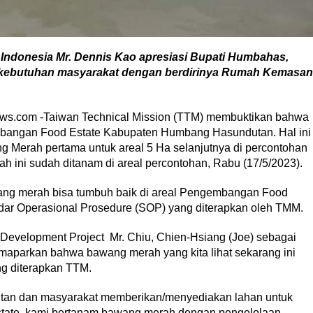
 Indonesia Mr. Dennis Kao apresiasi Bupati Humbahas,
kebutuhan masyarakat dengan berdirinya Rumah Kemasan
ws.com -Taiwan Technical Mission (TTM) membuktikan bahwa
bangan Food Estate Kabupaten Humbang Hasundutan. Hal ini
 Merah pertama untuk areal 5 Ha selanjutnya di percontohan
 ini sudah ditanam di areal percontohan, Rabu (17/5/2023).
ang merah bisa tumbuh baik di areal Pengembangan Food
dar Operasional Prosedure (SOP) yang diterapkan oleh TMM.
e Development Project Mr. Chiu, Chien-Hsiang (Joe) sebagai
aparkan bahwa bawang merah yang kita lihat sekarang ini
g diterapkan TTM.
tan dan masyarakat memberikan/menyediakan lahan untuk
tate, kami bertanam bawang merah dengan pengelolaan