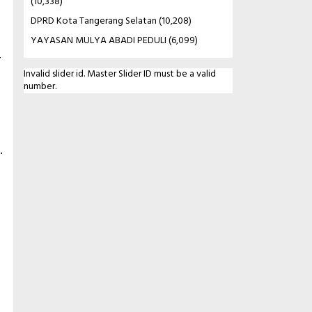
(10,338)
DPRD Kota Tangerang Selatan
(10,208)
YAYASAN MULYA ABADI PEDULI
(6,099)
r
Invalid slider id. Master Slider ID must be a valid
number.
.