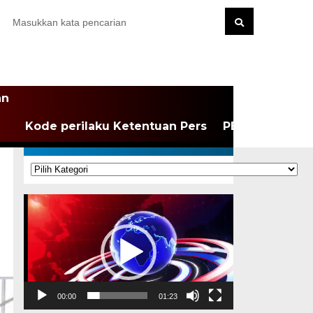
an
Kode perilaku Ketentuan Pers
PEDOMAN MEDI
KATEGORI
Kategori
Pemutar
Video
00:00
01:23