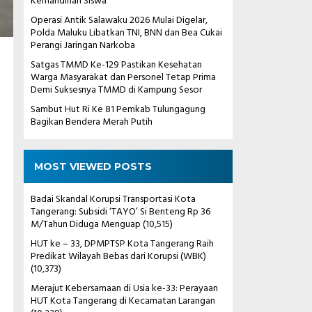
Kemandirian Siswa
Operasi Antik Salawaku 2026 Mulai Digelar,
Polda Maluku Libatkan TNI, BNN dan Bea Cukai
Perangi Jaringan Narkoba
Satgas TMMD Ke-129 Pastikan Kesehatan
Warga Masyarakat dan Personel Tetap Prima
Demi Suksesnya TMMD di Kampung Sesor
Sambut Hut Ri Ke 81 Pemkab Tulungagung
Bagikan Bendera Merah Putih
MOST VIEWED POSTS
Badai Skandal Korupsi Transportasi Kota
Tangerang: Subsidi ‘TAYO’ Si Benteng Rp 36
M/Tahun Diduga Menguap
(10,515)
HUT ke – 33, DPMPTSP Kota Tangerang Raih
Predikat Wilayah Bebas dari Korupsi (WBK)
(10,373)
Merajut Kebersamaan di Usia ke-33: Perayaan
HUT Kota Tangerang di Kecamatan Larangan