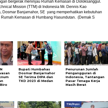
ngan bergerak meninjau Rumah Kemasan di Doloksanggul.
hnical Mission (TTM) di Indonesia Mr. Dennis Kao
, Dosmar Banjarnahor, SE yang memperhatikan kebutuhan
nya Rumah Kemasan di Humbang Hasundutan. (Demak S
RN
Bupati Humbahas
Penurunan Jumlah
wasan
Dosmar Banjarnahor
Pengangguran di
Oknum
SE Terima DIPA dan
Indonesia, Tantangan
an
TKD 2023 di Medan
Pasar Tenaga Kerja
Biro
Masih Berat
TNI/Polri