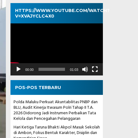
HTTPS://WWW.YOUTUBE.COM/WATCH?
V=XVAJYCLC4X0
Pemutar
Video
00:00
01:03
POS-POS TERBARU
Polda Maluku Perkuat Akuntabilitas PNBP dan
BLU, Audit Kinerja Itwasum Polri Tahap II T.A.
2026 Didorong Jadi Instrumen Perbaikan Tata
Kelola dan Pencegahan Pelanggaran
Hari Ketiga Taruna Bhakti Akpol Masuk Sekolah
di Ambon, Fokus Bentuk Karakter, Disiplin dan