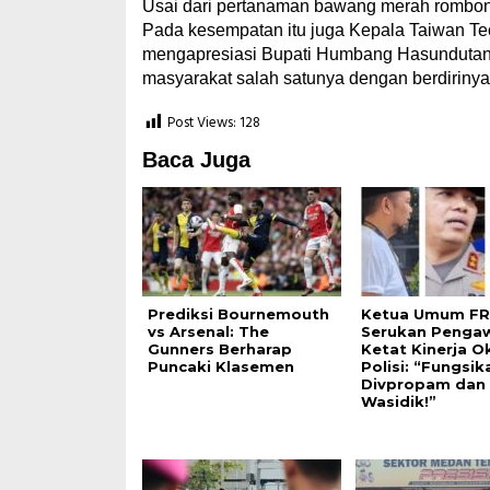
Usai dari pertanaman bawang merah rombo
Pada kesempatan itu juga Kepala Taiwan Tec
mengapresiasi Bupati Humbang Hasundutan
masyarakat salah satunya dengan berdiri
Post Views:
128
Baca Juga
Prediksi Bournemouth
Ketua Umum F
vs Arsenal: The
Serukan Penga
Gunners Berharap
Ketat Kinerja 
Puncaki Klasemen
Polisi: “Fungsik
Divpropam dan 
Wasidik!”