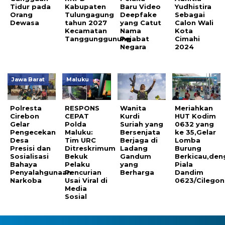
Tidur pada
Kabupaten
Baru Video
Yudhistira
Orang
Tulungagung
Deepfake
Sebagai
Dewasa
tahun 2027
yang Catut
Calon Wali
Kecamatan
Nama
Kota
Tanggunggunung
Pejabat
Cimahi
Negara
2024
Jawa Barat
Maluku
Polresta
RESPONS
Wanita
Meriahkan
Cirebon
CEPAT
Kurdi
HUT Kodim
Gelar
Polda
Suriah yang
0632 yang
Pengecekan
Maluku:
Bersenjata
ke 35,Gelar
Desa
Tim URC
Berjaga di
Lomba
Presisi dan
Ditreskrimum
Ladang
Burung
Sosialisasi
Bekuk
Gandum
Berkicau,den
Bahaya
Pelaku
yang
Piala
Penyalahgunaan
Pencurian
Berharga
Dandim
Narkoba
Usai Viral di
0623/Cilegon
Media
Sosial