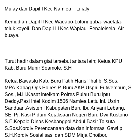
Mulay dari Dapil I Kec Namlea – Lilialy
Kemudian Dapil II Kec Waeapo-Lolongguba- waelata-
teluk kayeli. Dan Dapil III Kec Waplau- Fenaleisela- Air
buaya.
Turut hadir dalam giat tersebut antara lain; Ketua KPU
Kab. Buru Munir Soamole, S.H
Ketua Bawaslu Kab. Buru Fatih Haris Thalib, S.Sos.
MPA.Kabag Ops Polres P. Buru AKP Uspril Futwembun, S.
Sos., M.H.Kasat Intelkam Polres Pulau Buru Iptu
Deddy.Pasi Intel Kodim 1506 Namlea Lettu Inf. Usrin
Sanduan.Asisten I Kabupaten Buru Ibu Ariyani Lebang,
SE. Pj. Kasi Pidum Kejaksaan Negeri Buru Dwi Kustono
S.E.Kepala Dinas Kesbangpol Abdul Basir Toisuta
S.Sos.Kordiv Perencanaan data dan informasi Gawi p
S.H.Kordiv Sosialisasi dan SDM Mirja Ohoibor,