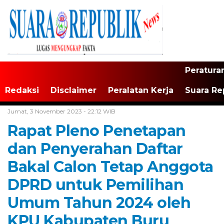
Peratura
Redaksi
Disclaimer
Peralatan Kerja
Suara Re
Home /
Tak Berkategori
Jumat, 3 November 2023 - 22:12 WIB
Rapat Pleno Penetapan
dan Penyerahan Daftar
Bakal Calon Tetap Anggota
DPRD untuk Pemilihan
Umum Tahun 2024 oleh
KPU Kabupaten Buru