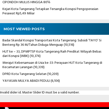
CIPONDOH MULUS HINGGA 80℅
Kejari Kota Tangerang Tetapkan Tersangka Korupsi Pengoperasian
Pesawat Rp5,49 Miliar
MOST VIEWED POSTS
Badai Skandal Korupsi Transportasi Kota Tangerang: Subsidi ‘TAYO’ Si
Benteng Rp 36 M/Tahun Diduga Menguap
(10,516)
HUT ke – 33, DPMPTSP Kota Tangerang Raih Predikat Wilayah Bebas
dari Korupsi (WBK)
(10,374)
Merajut Kebersamaan di Usia ke-33: Perayaan HUT Kota Tangerang di
Kecamatan Larangan
(10,339)
DPRD Kota Tangerang Selatan
(10,209)
YAYASAN MULYA ABADI PEDULI
(6,106)
Invalid slider id. Master Slider ID must be a valid number.
Contact