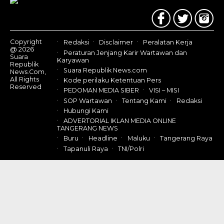
Us
Copyright
Redaksi
Disclaimer
Peralatan Kerja
@ 2026
Peraturan Jenjang Karir Wartawan dan
Suara
Karyawan
Republik
Suara Republik News.com
News.Com,
All Rights
Kode perilaku Ketentuan Pers
Reserved
PEDOMAN MEDIA SIBER
VISI – MISI
SOP Wartawan
Tentang Kami
Redaksi
Hubungi Kami
ADVERTORIAL IKLAN MEDIA ONLINE
TANGERANG NEWS
Buru
Headline
Maluku
Tangerang Raya
Tapanuli Raya
TNI/Polri