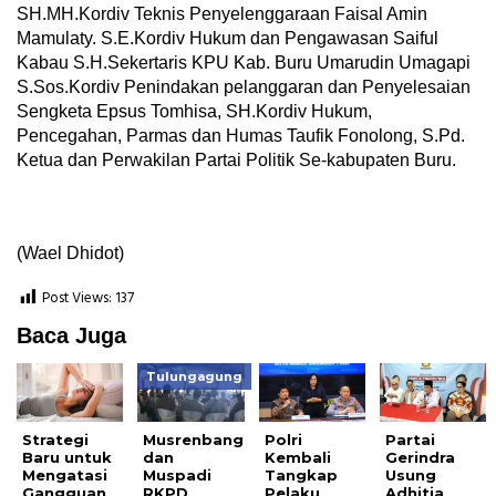
SH.MH.Kordiv Teknis Penyelenggaraan Faisal Amin
Mamulaty. S.E.Kordiv Hukum dan Pengawasan Saiful
Kabau S.H.Sekertaris KPU Kab. Buru Umarudin Umagapi
S.Sos.Kordiv Penindakan pelanggaran dan Penyelesaian
Sengketa Epsus Tomhisa, SH.Kordiv Hukum,
Pencegahan, Parmas dan Humas Taufik Fonolong, S.Pd.
Ketua dan Perwakilan Partai Politik Se-kabupaten Buru.
(Wael Dhidot)
Post Views:
137
Baca Juga
Tulungagung
Strategi
Musrenbang
Polri
Partai
Baru untuk
dan
Kembali
Gerindra
Mengatasi
Muspadi
Tangkap
Usung
Gangguan
RKPD
Pelaku
Adhitia