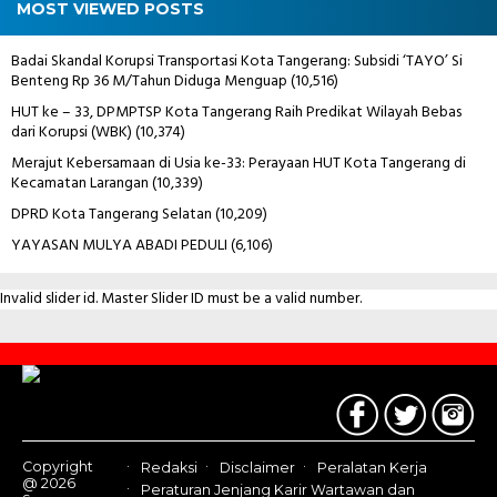
MOST VIEWED POSTS
Badai Skandal Korupsi Transportasi Kota Tangerang: Subsidi ‘TAYO’ Si
Benteng Rp 36 M/Tahun Diduga Menguap
(10,516)
HUT ke – 33, DPMPTSP Kota Tangerang Raih Predikat Wilayah Bebas
dari Korupsi (WBK)
(10,374)
Merajut Kebersamaan di Usia ke-33: Perayaan HUT Kota Tangerang di
Kecamatan Larangan
(10,339)
DPRD Kota Tangerang Selatan
(10,209)
YAYASAN MULYA ABADI PEDULI
(6,106)
Invalid slider id. Master Slider ID must be a valid number.
Contact
Us
Copyright
Redaksi
Disclaimer
Peralatan Kerja
@ 2026
Peraturan Jenjang Karir Wartawan dan