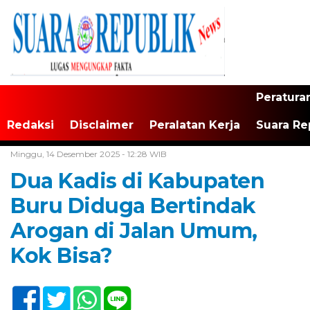
Peratura
Redaksi
Disclaimer
Peralatan Kerja
Suara Re
Home /
Buru
Minggu, 14 Desember 2025 - 12:28 WIB
Dua Kadis di Kabupaten
Buru Diduga Bertindak
Arogan di Jalan Umum,
Kok Bisa?