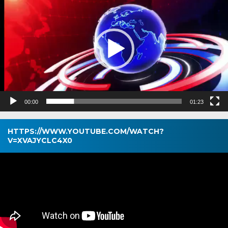
00:00
01:23
HTTPS://WWW.YOUTUBE.COM/WATCH?
V=XVAJYCLC4X0
Pemutar
Video