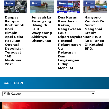
Buru
Buru
Buru
Buru
Danpas
Jenazah La
Dua Kasus
Hariyono
Pelopor
Risno yang
Peredaran
Kembali Di
Korbrimob
Hilang di
Raksa,
Sorot
Polri
Laut
Pengawasan
Mengenai
Pimpin
Waeperang
Laut
Kredit
Apel Gelar
Akhirnya
Dipertanyakan:
Bank 100
Pasukan
Ditemukan
Potensi
juta Tanpa
Operasi
Pelanggaran
Di Ketahui
Kepolisian
Uu
BPD.
Terpusat
Pelayaran
“AB
Dan
Moskona
Lingkungan
2025”
Hidup
Mencuat
KATEGORI
Kategori
Pemutar
Video