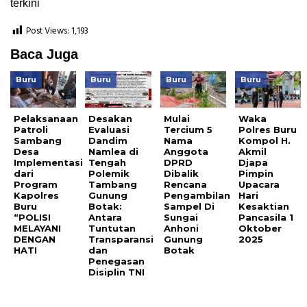
terkini
Post Views:
1,193
Baca Juga
Buru
Buru
Buru
Buru
Pelaksanaan
Desakan
Mulai
Waka
Patroli
Evaluasi
Tercium 5
Polres Buru
Sambang
Dandim
Nama
Kompol H.
Desa
Namlea di
Anggota
Akmil
Implementasi
Tengah
DPRD
Djapa
dari
Polemik
Dibalik
Pimpin
Program
Tambang
Rencana
Upacara
Kapolres
Gunung
Pengambilan
Hari
Buru
Botak:
Sampel Di
Kesaktian
“POLISI
Antara
Sungai
Pancasila 1
MELAYANI
Tuntutan
Anhoni
Oktober
DENGAN
Transparansi
Gunung
2025
HATI
dan
Botak
Penegasan
Disiplin TNI