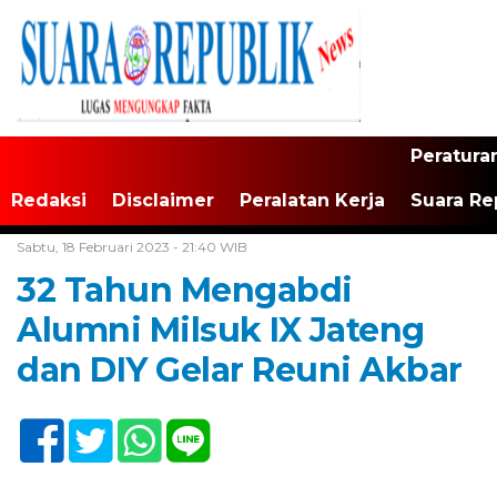
Peratura
Redaksi
Disclaimer
Peralatan Kerja
Suara Re
Home /
Tak Berkategori
Sabtu, 18 Februari 2023 - 21:40 WIB
32 Tahun Mengabdi
Alumni Milsuk IX Jateng
dan DIY Gelar Reuni Akbar