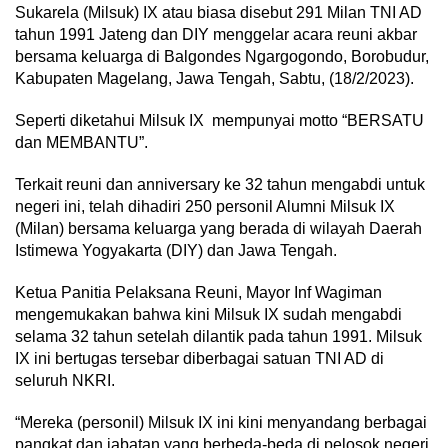
Sukarela (Milsuk) IX atau biasa disebut 291 Milan TNI AD
tahun 1991 Jateng dan DIY menggelar acara reuni akbar
bersama keluarga di Balgondes Ngargogondo, Borobudur,
Kabupaten Magelang, Jawa Tengah, Sabtu, (18/2/2023).
Seperti diketahui Milsuk IX mempunyai motto “BERSATU
dan MEMBANTU”.
Terkait reuni dan anniversary ke 32 tahun mengabdi untuk
negeri ini, telah dihadiri 250 personil Alumni Milsuk IX
(Milan) bersama keluarga yang berada di wilayah Daerah
Istimewa Yogyakarta (DIY) dan Jawa Tengah.
Ketua Panitia Pelaksana Reuni, Mayor Inf Wagiman
mengemukakan bahwa kini Milsuk IX sudah mengabdi
selama 32 tahun setelah dilantik pada tahun 1991. Milsuk
IX ini bertugas tersebar diberbagai satuan TNI AD di
seluruh NKRI.
“Mereka (personil) Milsuk IX ini kini menyandang berbagai
pangkat dan jabatan yang berbeda-beda di pelosok negeri.