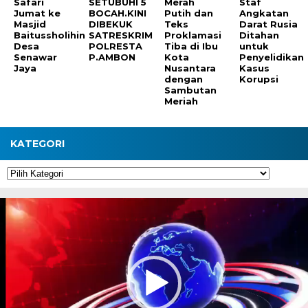
Safari
SETUBUHI 5
Merah
Staf
Jumat ke
BOCAH.KINI
Putih dan
Angkatan
Masjid
DIBEKUK
Teks
Darat Rusia
Baitussholihin
SATRESKRIM
Proklamasi
Ditahan
Desa
POLRESTA
Tiba di Ibu
untuk
Senawar
P.AMBON
Kota
Penyelidikan
Jaya
Nusantara
Kasus
dengan
Korupsi
Sambutan
Meriah
KATEGORI
Kategori
Pemutar
Video