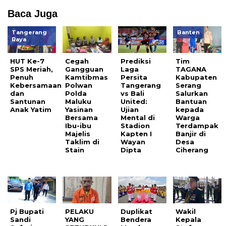
Baca Juga
Tangerang
Banten
Raya
HUT Ke-7
Cegah
Prediksi
Tim
SPS Meriah,
Gangguan
Laga
TAGANA
Penuh
Kamtibmas
Persita
Kabupaten
Kebersamaan
Polwan
Tangerang
Serang
dan
Polda
vs Bali
Salurkan
Santunan
Maluku
United:
Bantuan
Anak Yatim
Yasinan
Ujian
kepada
Bersama
Mental di
Warga
Ibu-ibu
Stadion
Terdampak
Majelis
Kapten I
Banjir di
Taklim di
Wayan
Desa
Stain
Dipta
Ciherang
Pj Bupati
PELAKU
Duplikat
Wakil
Sandi
YANG
Bendera
Kepala