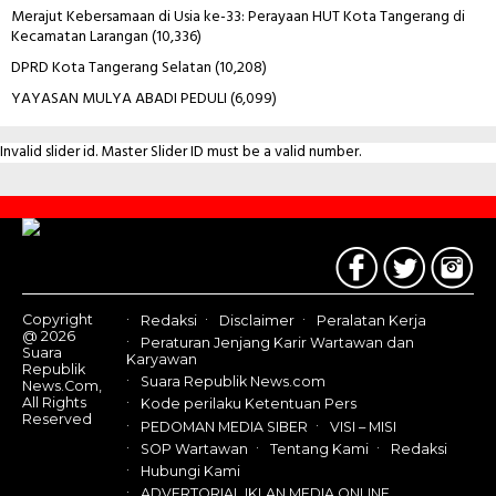
Merajut Kebersamaan di Usia ke-33: Perayaan HUT Kota Tangerang di
Kecamatan Larangan
(10,336)
DPRD Kota Tangerang Selatan
(10,208)
YAYASAN MULYA ABADI PEDULI
(6,099)
Invalid slider id. Master Slider ID must be a valid number.
Contact
Us
Copyright
Redaksi
Disclaimer
Peralatan Kerja
@ 2026
Peraturan Jenjang Karir Wartawan dan
Suara
Karyawan
Republik
Suara Republik News.com
News.Com,
All Rights
Kode perilaku Ketentuan Pers
Reserved
PEDOMAN MEDIA SIBER
VISI – MISI
SOP Wartawan
Tentang Kami
Redaksi
Hubungi Kami
ADVERTORIAL IKLAN MEDIA ONLINE