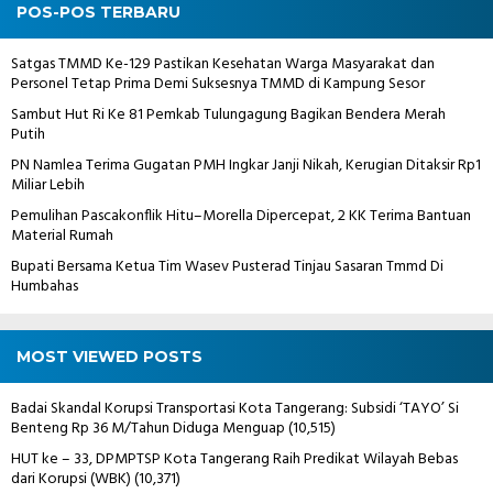
POS-POS TERBARU
Satgas TMMD Ke-129 Pastikan Kesehatan Warga Masyarakat dan
Personel Tetap Prima Demi Suksesnya TMMD di Kampung Sesor
Sambut Hut Ri Ke 81 Pemkab Tulungagung Bagikan Bendera Merah
Putih
PN Namlea Terima Gugatan PMH Ingkar Janji Nikah, Kerugian Ditaksir Rp1
Miliar Lebih
Pemulihan Pascakonflik Hitu–Morella Dipercepat, 2 KK Terima Bantuan
Material Rumah
Bupati Bersama Ketua Tim Wasev Pusterad Tinjau Sasaran Tmmd Di
Humbahas
MOST VIEWED POSTS
Badai Skandal Korupsi Transportasi Kota Tangerang: Subsidi ‘TAYO’ Si
Benteng Rp 36 M/Tahun Diduga Menguap
(10,515)
HUT ke – 33, DPMPTSP Kota Tangerang Raih Predikat Wilayah Bebas
dari Korupsi (WBK)
(10,371)