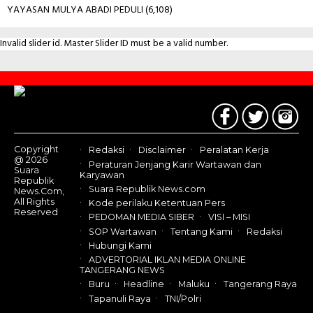
YAYASAN MULYA ABADI PEDULI
(6,108)
Invalid slider id. Master Slider ID must be a valid number.
Contact
Us
Copyright
Redaksi
Disclaimer
Peralatan Kerja
@ 2026
Peraturan Jenjang Karir Wartawan dan
Suara
Karyawan
Republik
Suara Republik News.com
News.Com,
All Rights
Kode perilaku Ketentuan Pers
Reserved
PEDOMAN MEDIA SIBER
VISI – MISI
SOP Wartawan
Tentang Kami
Redaksi
Hubungi Kami
ADVERTORIAL IKLAN MEDIA ONLINE
TANGERANG NEWS
Buru
Headline
Maluku
Tangerang Raya
Tapanuli Raya
TNI/Polri