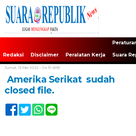
Peratura
Redaksi
Disclaimer
Peralatan Kerja
Suara Re
Home /
Tak Berkategori
Jumat, 13 Mei 2022 - 04:19 WIB
Amerika Serikat sudah
closed file.