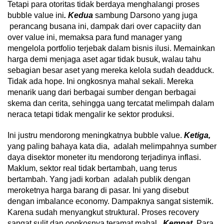
Tetapi para otoritas tidak berdaya menghalangi proses
bubble value ini
. Kedua
sambung Darsono yang juga
perancang busana ini, dampak dari over capaciity dan
over value ini, memaksa para fund manager yang
mengelola portfolio terjebak dalam bisnis ilusi. Memainkan
harga demi menjaga aset agar tidak busuk, walau tahu
sebagian besar aset yang mereka kelola sudah deadduck.
Tidak ada hope. Ini ongkosnya mahal sekali. Mereka
menarik uang dari berbagai sumber dengan berbagai
skema dan cerita, sehingga uang tercatat melimpah dalam
neraca tetapi tidak mengalir ke sektor produksi.
Ini justru mendorong meningkatnya bubble value.
Ketiga,
yang paling bahaya kata dia, adalah melimpahnya sumber
daya disektor moneter itu mendorong terjadinya inflasi.
Maklum, sektor real tidak bertambah, uang terus
bertambah. Yang jadi korban adalah publik dengan
meroketnya harga barang di pasar. Ini yang disebut
dengan imbalance economy. Dampaknya sangat sistemik.
Karena sudah menyangkut struktural. Proses recovery
sangat sulit dan ongkosnya teramat mahal.
Kempat.
Para