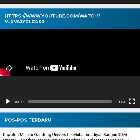
HTTPS://WWW.YOUTUBE.COM/WATCH?
V=XVAJYCLC4X0
Pemutar
Video
00:00
01:03
POS-POS TERBARU
Kapolda Maluku Gandeng Universitas Muhammadiyah Bangun SDM