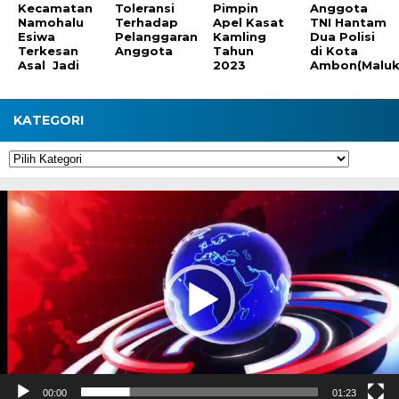
Kecamatan
Toleransi
Pimpin
Anggota
Namohalu
Terhadap
Apel Kasat
TNI Hantam
Esiwa
Pelanggaran
Kamling
Dua Polisi
Terkesan
Anggota
Tahun
di Kota
Asal Jadi
2023
Ambon(Maluk
KATEGORI
Kategori
Pemutar
Video
00:00
01:23