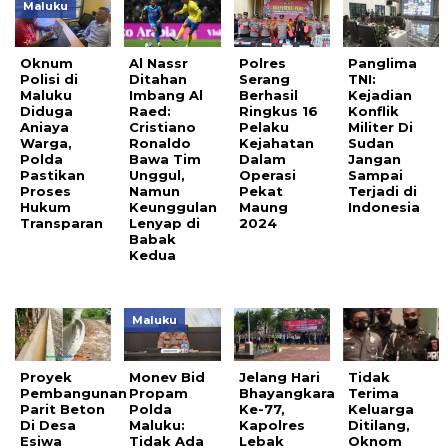
Maluku
Oknum
Al Nassr
Polres
Panglima
Polisi di
Ditahan
Serang
TNI:
Maluku
Imbang Al
Berhasil
Kejadian
Diduga
Raed:
Ringkus 16
Konflik
Aniaya
Cristiano
Pelaku
Militer Di
Warga,
Ronaldo
Kejahatan
Sudan
Polda
Bawa Tim
Dalam
Jangan
Pastikan
Unggul,
Operasi
Sampai
Proses
Namun
Pekat
Terjadi di
Hukum
Keunggulan
Maung
Indonesia
Transparan
Lenyap di
2024
Babak
Kedua
Maluku
Proyek
Monev Bid
Jelang Hari
Tidak
Pembangunan
Propam
Bhayangkara
Terima
Parit Beton
Polda
Ke-77,
Keluarga
Di Desa
Maluku:
Kapolres
Ditilang,
Esiwa
Tidak Ada
Lebak
Oknom