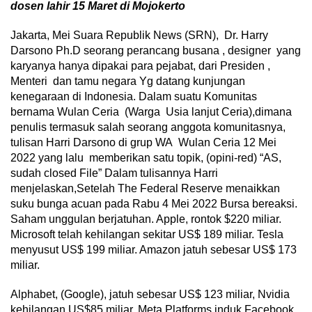
dosen lahir 15 Maret di Mojokerto
Jakarta, Mei Suara Republik News (SRN), Dr. Harry
Darsono Ph.D seorang perancang busana , designer yang
karyanya hanya dipakai para pejabat, dari Presiden ,
Menteri dan tamu negara Yg datang kunjungan
kenegaraan di Indonesia. Dalam suatu Komunitas
bernama Wulan Ceria (Warga Usia lanjut Ceria),dimana
penulis termasuk salah seorang anggota komunitasnya,
tulisan Harri Darsono di grup WA Wulan Ceria 12 Mei
2022 yang lalu memberikan satu topik, (opini-red) “AS,
sudah closed File” Dalam tulisannya Harri
menjelaskan,Setelah The Federal Reserve menaikkan
suku bunga acuan pada Rabu 4 Mei 2022 Bursa bereaksi.
Saham unggulan berjatuhan. Apple, rontok $220 miliar.
Microsoft telah kehilangan sekitar US$ 189 miliar. Tesla
menyusut US$ 199 miliar. Amazon jatuh sebesar US$ 173
miliar.
Alphabet, (Google), jatuh sebesar US$ 123 miliar, Nvidia
kehilangan US$85 miliar. Meta Platforms induk Facebook