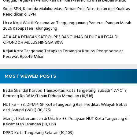
Unggul, Tegaskan Pendidikan dan Karakter Kunci Masa Depan Maluk
Sidak SPN, Kapolda Maluku: Masa Depan Polri Ditentukan dari Kualitas
Pendidikan di SPN
Ucca Kopi Wakili Kecamatan Tanggunggunung Pameran Pangan Murah
2026 Kabupaten Tulungagung
ADA APA DENGAN SATPOL PP? BANGUNAN DI DUGA ILEGAL DI
CIPONDOH MULUS HINGGA 80℅
Kejari Kota Tangerang Tetapkan Tersangka Korupsi Pengoperasian
Pesawat Rp5,49 Miliar
MOST VIEWED POSTS
Badai Skandal Korupsi Transportasi Kota Tangerang: Subsidi ‘TAYO’ Si
Benteng Rp 36 M/Tahun Diduga Menguap
(10,516)
HUT ke – 33, DPMPTSP Kota Tangerang Raih Predikat Wilayah Bebas
dari Korupsi (WBK)
(10,376)
Merajut Kebersamaan di Usia ke-33: Perayaan HUT Kota Tangerang di
Kecamatan Larangan
(10,339)
DPRD Kota Tangerang Selatan
(10,209)