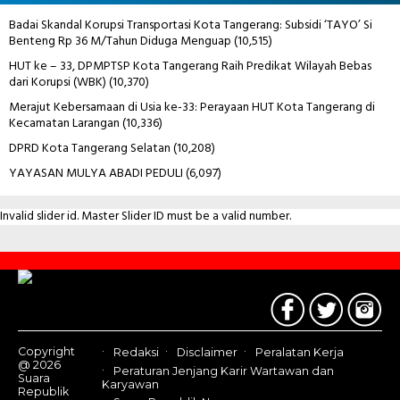
Badai Skandal Korupsi Transportasi Kota Tangerang: Subsidi ‘TAYO’ Si
Benteng Rp 36 M/Tahun Diduga Menguap
(10,515)
HUT ke – 33, DPMPTSP Kota Tangerang Raih Predikat Wilayah Bebas
dari Korupsi (WBK)
(10,370)
Merajut Kebersamaan di Usia ke-33: Perayaan HUT Kota Tangerang di
Kecamatan Larangan
(10,336)
DPRD Kota Tangerang Selatan
(10,208)
YAYASAN MULYA ABADI PEDULI
(6,097)
Invalid slider id. Master Slider ID must be a valid number.
Contact
Us
Copyright
Redaksi
Disclaimer
Peralatan Kerja
@ 2026
Peraturan Jenjang Karir Wartawan dan
Suara
Karyawan
Republik