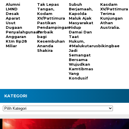
Alumni
Tak Lepas
Subuh
Kasdam
LMND
Tangan,
Berjamaah,
XV/Pattimura
Desak
Kodam
Kapolda
Terima
Aparat
XV/Pattimura
Maluk Ajak
Kunjungan
Usut
Pastikan
Masyarakat
Athan
Dugaan
Pendampingan
Hidup
Australia.
Penyalahgunaan
Terbaik
Damai Dan
Anggaran
bagi
Taat
Ktm Rp28
Kesembuhan
Hukum,
Miliar
Ananda
#Malukutarusbikingbae
Shakira
Jadi
Semangat
Bersama
Wujudkan
Kamtibmas
Yang
Kondusif
KATEGORI
Kategori
Pemutar
Video