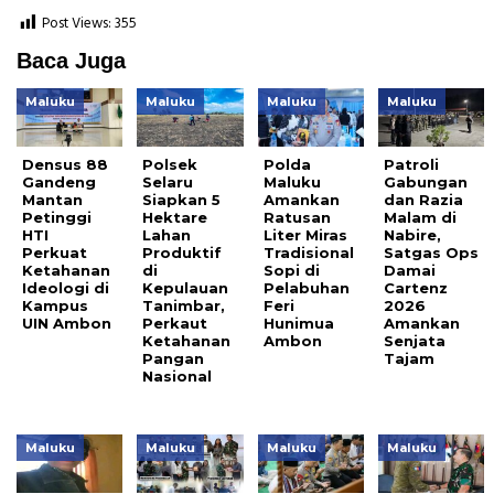
Post Views:
355
Baca Juga
Maluku
Maluku
Maluku
Maluku
Densus 88
Polsek
Polda
Patroli
Gandeng
Selaru
Maluku
Gabungan
Mantan
Siapkan 5
Amankan
dan Razia
Petinggi
Hektare
Ratusan
Malam di
HTI
Lahan
Liter Miras
Nabire,
Perkuat
Produktif
Tradisional
Satgas Ops
Ketahanan
di
Sopi di
Damai
Ideologi di
Kepulauan
Pelabuhan
Cartenz
Kampus
Tanimbar,
Feri
2026
UIN Ambon
Perkaut
Hunimua
Amankan
Ketahanan
Ambon
Senjata
Pangan
Tajam
Nasional
Maluku
Maluku
Maluku
Maluku