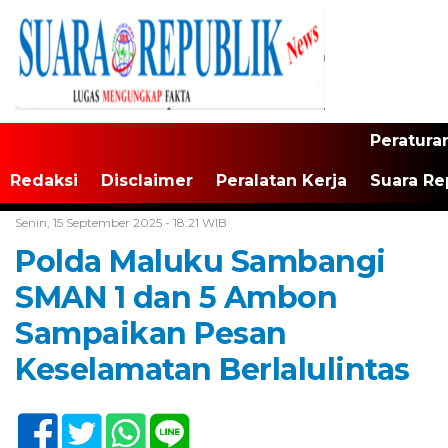
Peratura
Redaksi
Disclaimer
Peralatan Kerja
Suara Re
Home /
Maluku
Senin, 15 September 2025 - 18:21 WIB
Polda Maluku Sambangi
SMAN 1 dan 5 Ambon
Sampaikan Pesan
Keselamatan Berlalulintas