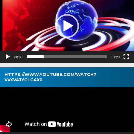
00:00
01:23
HTTPS://WWW.YOUTUBE.COM/WATCH?
V=XVAJYCLC4X0
Pemutar
Video