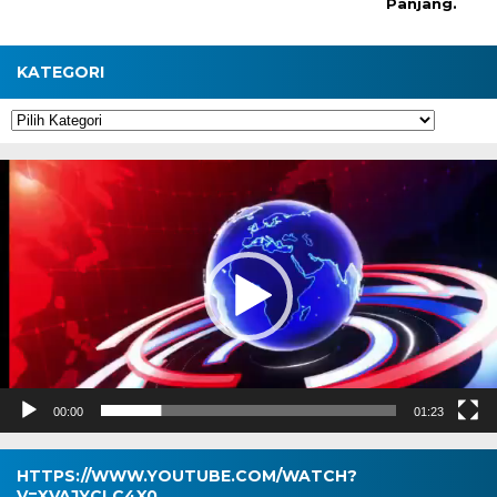
Panjang.
KATEGORI
Kategori
Pemutar
Video
00:00
01:23
HTTPS://WWW.YOUTUBE.COM/WATCH?
V=XVAJYCLC4X0