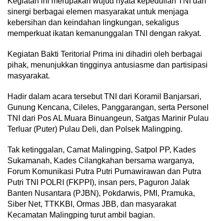
Kegiatan ini merupakan wujud nyata kepedulian TNI dan
sinergi berbagai elemen masyarakat untuk menjaga
kebersihan dan keindahan lingkungan, sekaligus
memperkuat ikatan kemanunggalan TNI dengan rakyat.
Kegiatan Bakti Teritorial Prima ini dihadiri oleh berbagai
pihak, menunjukkan tingginya antusiasme dan partisipasi
masyarakat.
Hadir dalam acara tersebut TNI dari Koramil Banjarsari,
Gunung Kencana, Cileles, Panggarangan, serta Personel
TNI dari Pos AL Muara Binuangeun, Satgas Marinir Pulau
Terluar (Puter) Pulau Deli, dan Polsek Malingping.
Tak ketinggalan, Camat Malingping, Satpol PP, Kades
Sukamanah, Kades Cilangkahan bersama warganya,
Forum Komunikasi Putra Putri Purnawirawan dan Putra
Putri TNI POLRI (FKPPI), insan pers, Paguron Jalak
Banten Nusantara (PJBN), Pokdarwis, PMI, Pramuka,
Siber Net, TTKKBI, Ormas JBB, dan masyarakat
Kecamatan Malingping turut ambil bagian.