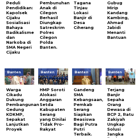
Peduli
Pembunuhan
Tagana
Gubug
Pendidikan:
Anak di
Tinjau
Mirip
Kapolsek
Cilegon
Lokasi
Kandang
Cijaku
Berhasil
Banjir di
Kambing,
Sosialisasi
Diungkap
Desa
Ahmad
Bahaya
Satreskrim
Ciherang
Jabidi
Radikalisme
Polres
Menanti
dan
Cilegon
Bantuan
Narkoba di
Polda
SMA Negeri
Banten.
Cijaku
Banten
Banten
Banten
Banten
Warga
HMP Soroti
Gandeng
Terjang
Cikadu
Alokasi
SMA
Banjir
Dukung
Anggaran
Kebangsaan,
Sepaha
Pembangunan
Setda
Pemkab
Orang
Gedung
Kabupaten
Serang
Dewasa di
KDKMP,
Serang
Siapkan
BCP 2, Ratu
Sepakat
yang Dinilai
Beasiswa
Zakiyah
Lanjutkan
Tidak Pro-
Bagi Putra
Ungkap
Proyek
Rakyat
Putri
Solusi
Terbaik.
Jangka