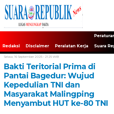
Peratura
Redaksi
Disclaimer
Peralatan Kerja
Suara Re
Home /
Banten
Selasa, 16 September 2025 - 21:25 WIB
Bakti Teritorial Prima di
Pantai Bagedur: Wujud
Kepedulian TNI dan
Masyarakat Malingping
Menyambut HUT ke-80 TNI