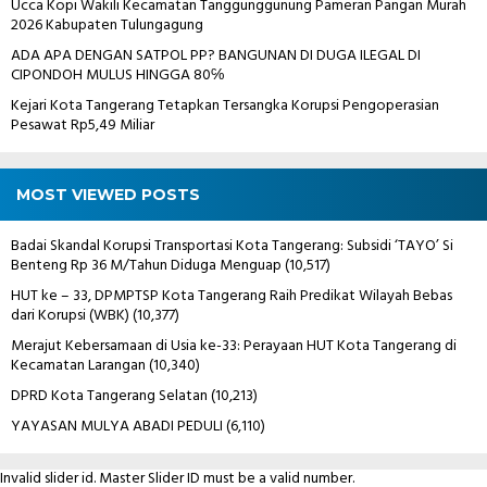
Ucca Kopi Wakili Kecamatan Tanggunggunung Pameran Pangan Murah
2026 Kabupaten Tulungagung
ADA APA DENGAN SATPOL PP? BANGUNAN DI DUGA ILEGAL DI
CIPONDOH MULUS HINGGA 80℅
Kejari Kota Tangerang Tetapkan Tersangka Korupsi Pengoperasian
Pesawat Rp5,49 Miliar
MOST VIEWED POSTS
Badai Skandal Korupsi Transportasi Kota Tangerang: Subsidi ‘TAYO’ Si
Benteng Rp 36 M/Tahun Diduga Menguap
(10,517)
HUT ke – 33, DPMPTSP Kota Tangerang Raih Predikat Wilayah Bebas
dari Korupsi (WBK)
(10,377)
Merajut Kebersamaan di Usia ke-33: Perayaan HUT Kota Tangerang di
Kecamatan Larangan
(10,340)
DPRD Kota Tangerang Selatan
(10,213)
YAYASAN MULYA ABADI PEDULI
(6,110)
Invalid slider id. Master Slider ID must be a valid number.