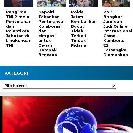
Panglima
Kapolri
Polda
Polri
TNI Pimpin
Tekankan
Jatim
Bongkar
Penyerahan
Pentingnya
Kembalikan
Jaringan
dan
Kolaborasi
Buku :
Judi Online
Pelantikan
dan
Tidak
Internasional
Jabatan di
Mitigasi
Terkait
China–
Lingkungan
untuk
Tindak
Kamboja,
TNI
Cegah
Pidana
22
Dampak
Tersangka
Bencana
Diamankan
KATEGORI
Kategori
Pemutar
Video