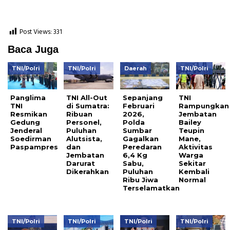
Post Views:
331
Baca Juga
TNI/Polri
TNI/Polri
Daerah
TNI/Polri
Panglima
TNI All-Out
Sepanjang
TNI
TNI
di Sumatra:
Februari
Rampungkan
Resmikan
Ribuan
2026,
Jembatan
Gedung
Personel,
Polda
Bailey
Jenderal
Puluhan
Sumbar
Teupin
Soedirman
Alutsista,
Gagalkan
Mane,
Paspampres
dan
Peredaran
Aktivitas
Jembatan
6,4 Kg
Warga
Darurat
Sabu,
Sekitar
Dikerahkan
Puluhan
Kembali
Ribu Jiwa
Normal
Terselamatkan
TNI/Polri
TNI/Polri
TNI/Polri
TNI/Polri