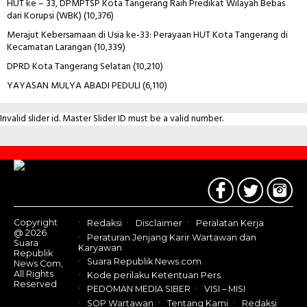
HUT ke – 33, DPMPTSP Kota Tangerang Raih Predikat Wilayah Bebas
dari Korupsi (WBK)
(10,376)
Merajut Kebersamaan di Usia ke-33: Perayaan HUT Kota Tangerang di
Kecamatan Larangan
(10,339)
DPRD Kota Tangerang Selatan
(10,210)
YAYASAN MULYA ABADI PEDULI
(6,110)
Invalid slider id. Master Slider ID must be a valid number.
Contact
Us
Copyright
Redaksi
Disclaimer
Peralatan Kerja
@ 2026
Peraturan Jenjang Karir Wartawan dan
Suara
Karyawan
Republik
Suara Republik News.com
News.Com,
All Rights
Kode perilaku Ketentuan Pers
Reserved
PEDOMAN MEDIA SIBER
VISI – MISI
SOP Wartawan
Tentang Kami
Redaksi