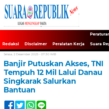
Peratura
Redaksi
Disclaimer
Peralatan Kerja
Suara Re
Home /
TNI/Polri
Selasa, 2 Desember 2025 - 07:30 WIB
Banjir Putuskan Akses, TNI
Tempuh 12 Mil Lalui Danau
Singkarak Salurkan
Bantuan