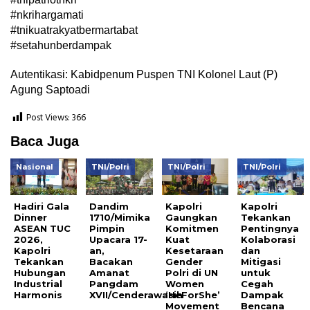
#nkrihargamati
#tnikuatrakyatbermartabat
#setahunberdampak
Autentikasi: Kabidpenum Puspen TNI Kolonel Laut (P)
Agung Saptoadi
Post Views:
366
Baca Juga
Nasional
TNI/Polri
TNI/Polri
TNI/Polri
Hadiri Gala
Dandim
Kapolri
Kapolri
Dinner
1710/Mimika
Gaungkan
Tekankan
ASEAN TUC
Pimpin
Komitmen
Pentingnya
2026,
Upacara 17-
Kuat
Kolaborasi
Kapolri
an,
Kesetaraan
dan
Tekankan
Bacakan
Gender
Mitigasi
Hubungan
Amanat
Polri di UN
untuk
Industrial
Pangdam
Women
Cegah
Harmonis
XVII/Cenderawasih
‘HeForShe’
Dampak
Movement
Bencana