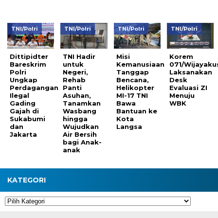
TNI/Polri
TNI/Polri
TNI/Polri
TNI/Polri
Dittipidter
TNI Hadir
Misi
Korem
Bareskrim
untuk
Kemanusiaan
071/Wijayak
Polri
Negeri,
Tanggap
Laksanakan
Ungkap
Rehab
Bencana,
Desk
Perdagangan
Panti
Helikopter
Evaluasi ZI
Ilegal
Asuhan,
MI-17 TNI
Menuju
Gading
Tanamkan
Bawa
WBK
Gajah di
Wasbang
Bantuan ke
Sukabumi
hingga
Kota
dan
Wujudkan
Langsa
Jakarta
Air Bersih
bagi Anak-
anak
KATEGORI
Kategori