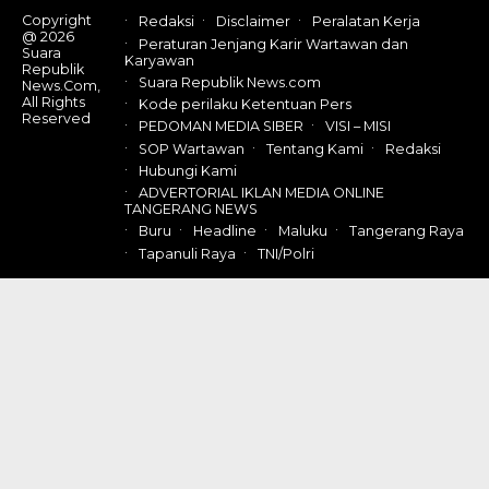
Copyright
Redaksi
Disclaimer
Peralatan Kerja
@ 2026
Peraturan Jenjang Karir Wartawan dan
Suara
Karyawan
Republik
Suara Republik News.com
News.Com,
All Rights
Kode perilaku Ketentuan Pers
Reserved
PEDOMAN MEDIA SIBER
VISI – MISI
SOP Wartawan
Tentang Kami
Redaksi
Hubungi Kami
ADVERTORIAL IKLAN MEDIA ONLINE
TANGERANG NEWS
Buru
Headline
Maluku
Tangerang Raya
Tapanuli Raya
TNI/Polri