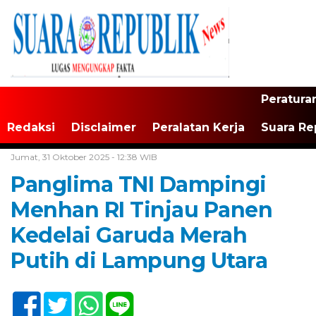
Peratura
Redaksi
Disclaimer
Peralatan Kerja
Suara Re
Home /
TNI/Polri
Jumat, 31 Oktober 2025 - 12:38 WIB
Panglima TNI Dampingi
Menhan RI Tinjau Panen
Kedelai Garuda Merah
Putih di Lampung Utara