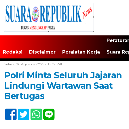
Peratura
Redaksi
Disclaimer
Peralatan Kerja
Suara Re
Home /
Jakarta
/
TNI/Polri
Selasa, 26 Agustus 2025 - 18:39 WIB
Polri Minta Seluruh Jajaran
Lindungi Wartawan Saat
Bertugas