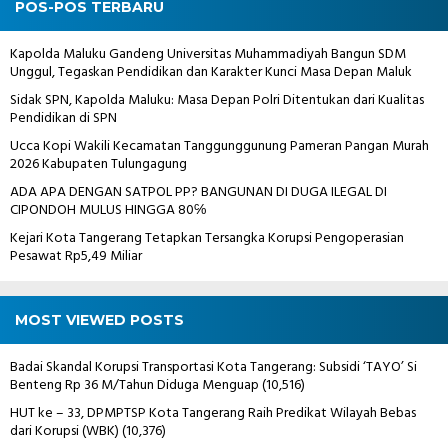
POS-POS TERBARU
Kapolda Maluku Gandeng Universitas Muhammadiyah Bangun SDM
Unggul, Tegaskan Pendidikan dan Karakter Kunci Masa Depan Maluk
Sidak SPN, Kapolda Maluku: Masa Depan Polri Ditentukan dari Kualitas
Pendidikan di SPN
Ucca Kopi Wakili Kecamatan Tanggunggunung Pameran Pangan Murah
2026 Kabupaten Tulungagung
ADA APA DENGAN SATPOL PP? BANGUNAN DI DUGA ILEGAL DI
CIPONDOH MULUS HINGGA 80℅
Kejari Kota Tangerang Tetapkan Tersangka Korupsi Pengoperasian
Pesawat Rp5,49 Miliar
MOST VIEWED POSTS
Badai Skandal Korupsi Transportasi Kota Tangerang: Subsidi ‘TAYO’ Si
Benteng Rp 36 M/Tahun Diduga Menguap
(10,516)
HUT ke – 33, DPMPTSP Kota Tangerang Raih Predikat Wilayah Bebas
dari Korupsi (WBK)
(10,376)