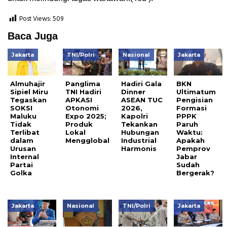
Post Views:
509
Baca Juga
Jakarta
TNI/Polri
Nasional
Jakarta
Almuhajir
Panglima
Hadiri Gala
BKN
Sipiel Miru
TNI Hadiri
Dinner
Ultimatum
Tegaskan
APKASI
ASEAN TUC
Pengisian
SOKSI
Otonomi
2026,
Formasi
Maluku
Expo 2025;
Kapolri
PPPK
Tidak
Produk
Tekankan
Paruh
Terlibat
Lokal
Hubungan
Waktu:
dalam
Mengglobal
Industrial
Apakah
Urusan
Harmonis
Pemprov
Internal
Jabar
Partai
Sudah
Golka
Bergerak?
Jakarta
Nasional
TNI/Polri
Jakarta