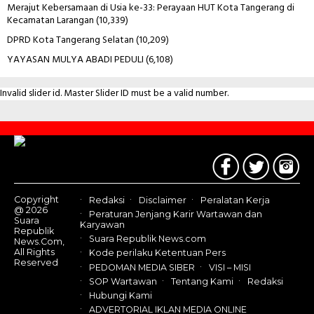
Merajut Kebersamaan di Usia ke-33: Perayaan HUT Kota Tangerang di
Kecamatan Larangan
(10,339)
DPRD Kota Tangerang Selatan
(10,209)
YAYASAN MULYA ABADI PEDULI
(6,108)
Invalid slider id. Master Slider ID must be a valid number.
Contact
Us
Copyright
Redaksi
Disclaimer
Peralatan Kerja
@ 2026
Peraturan Jenjang Karir Wartawan dan
Suara
Karyawan
Republik
Suara Republik News.com
News.Com,
All Rights
Kode perilaku Ketentuan Pers
Reserved
PEDOMAN MEDIA SIBER
VISI – MISI
SOP Wartawan
Tentang Kami
Redaksi
Hubungi Kami
ADVERTORIAL IKLAN MEDIA ONLINE