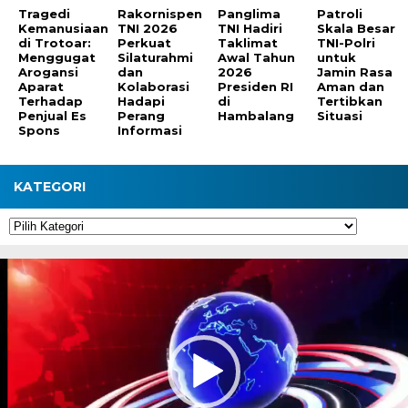
Tragedi
Rakornispen
Panglima
Patroli
Kemanusiaan
TNI 2026
TNI Hadiri
Skala Besar
di Trotoar:
Perkuat
Taklimat
TNI-Polri
Menggugat
Silaturahmi
Awal Tahun
untuk
Arogansi
dan
2026
Jamin Rasa
Aparat
Kolaborasi
Presiden RI
Aman dan
Terhadap
Hadapi
di
Tertibkan
Penjual Es
Perang
Hambalang
Situasi
Spons
Informasi
KATEGORI
Kategori
Pemutar
Video