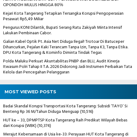
CIPONDOH MULUS HINGGA 80℅
Kejari Kota Tangerang Tetapkan Tersangka Korupsi Pengoperasian
Pesawat Rp5,49 Miliar
Pengurus KONI Dilantik, Bupati Serang Ratu Zakiyah Minta Intensif
Lakukan Pembinaan Cabor.
Galian Kabel Optik Pt. Asia Net Diduga Ilegal! Trotoar Di Batuceper
Dihancurkan, Pejalan Kaki Terancam Tanpa Izin, Tanpa K3, Tanpa Etika.
DPU Kota Tangerang & Kominfo Diminta Tindak Tegas
Polda Maluku Perkuat Akuntabilitas PNBP dan BLU, Audit Kinerja
Itwasum Polri Tahap II T.A. 2026 Didorong Jadi Instrumen Perbaikan Tata
Kelola dan Pencegahan Pelanggaran
MOST VIEWED POSTS
Badai Skandal Korupsi Transportasi Kota Tangerang: Subsidi ‘TAYO’ Si
Benteng Rp 36 M/Tahun Diduga Menguap
(10,516)
HUT ke – 33, DPMPTSP Kota Tangerang Raih Predikat Wilayah Bebas
dari Korupsi (WBK)
(10,374)
Merajut Kebersamaan di Usia ke-33: Perayaan HUT Kota Tangerang di