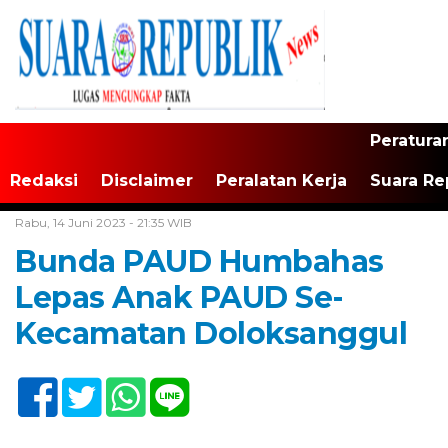
Peratura
Redaksi
Disclaimer
Peralatan Kerja
Suara Re
Home /
Tak Berkategori
Rabu, 14 Juni 2023 - 21:35 WIB
Bunda PAUD Humbahas
Lepas Anak PAUD Se-
Kecamatan Doloksanggul