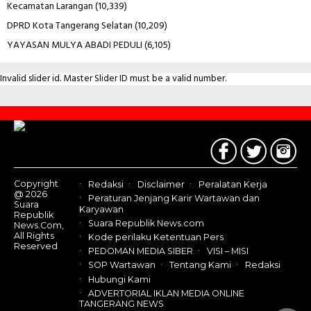
Kecamatan Larangan
(10,339)
DPRD Kota Tangerang Selatan
(10,209)
YAYASAN MULYA ABADI PEDULI
(6,105)
Invalid slider id. Master Slider ID must be a valid number.
Contact
Us
Copyright
Redaksi
Disclaimer
Peralatan Kerja
@ 2026
Peraturan Jenjang Karir Wartawan dan
Suara
Karyawan
Republik
Suara Republik News.com
News.Com,
All Rights
Kode perilaku Ketentuan Pers
Reserved
PEDOMAN MEDIA SIBER
VISI – MISI
SOP Wartawan
Tentang Kami
Redaksi
Hubungi Kami
ADVERTORIAL IKLAN MEDIA ONLINE
TANGERANG NEWS