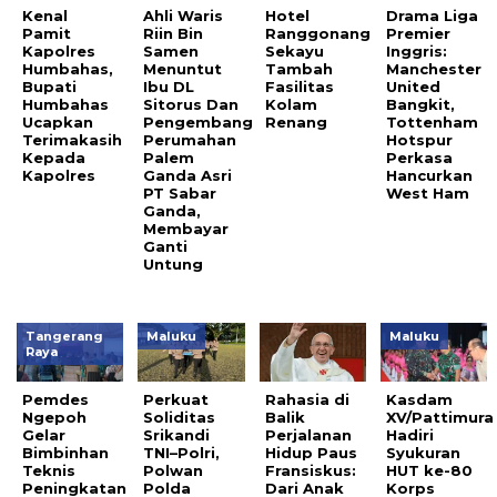
Kenal
Ahli Waris
Hotel
Drama Liga
Pamit
Riin Bin
Ranggonang
Premier
Kapolres
Samen
Sekayu
Inggris:
Humbahas,
Menuntut
Tambah
Manchester
Bupati
Ibu DL
Fasilitas
United
Humbahas
Sitorus Dan
Kolam
Bangkit,
Ucapkan
Pengembang
Renang
Tottenham
Terimakasih
Perumahan
Hotspur
Kepada
Palem
Perkasa
Kapolres
Ganda Asri
Hancurkan
PT Sabar
West Ham
Ganda,
Membayar
Ganti
Untung
Tangerang
Maluku
Maluku
Raya
Pemdes
Perkuat
Rahasia di
Kasdam
Ngepoh
Soliditas
Balik
XV/Pattimura
Gelar
Srikandi
Perjalanan
Hadiri
Bimbinhan
TNI–Polri,
Hidup Paus
Syukuran
Teknis
Polwan
Fransiskus:
HUT ke-80
Peningkatan
Polda
Dari Anak
Korps