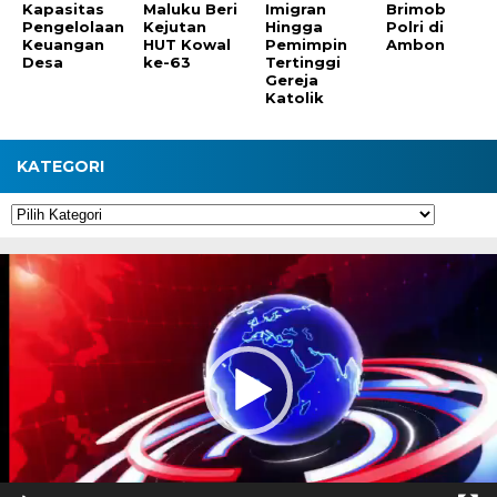
Kapasitas
Maluku Beri
Imigran
Brimob
Pengelolaan
Kejutan
Hingga
Polri di
Keuangan
HUT Kowal
Pemimpin
Ambon
Desa
ke-63
Tertinggi
Gereja
Katolik
KATEGORI
Kategori
Pemutar
Video