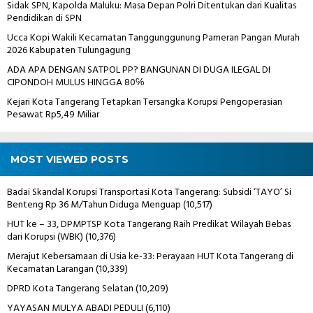
Sidak SPN, Kapolda Maluku: Masa Depan Polri Ditentukan dari Kualitas
Pendidikan di SPN
Ucca Kopi Wakili Kecamatan Tanggunggunung Pameran Pangan Murah
2026 Kabupaten Tulungagung
ADA APA DENGAN SATPOL PP? BANGUNAN DI DUGA ILEGAL DI
CIPONDOH MULUS HINGGA 80℅
Kejari Kota Tangerang Tetapkan Tersangka Korupsi Pengoperasian
Pesawat Rp5,49 Miliar
MOST VIEWED POSTS
Badai Skandal Korupsi Transportasi Kota Tangerang: Subsidi ‘TAYO’ Si
Benteng Rp 36 M/Tahun Diduga Menguap
(10,517)
HUT ke – 33, DPMPTSP Kota Tangerang Raih Predikat Wilayah Bebas
dari Korupsi (WBK)
(10,376)
Merajut Kebersamaan di Usia ke-33: Perayaan HUT Kota Tangerang di
Kecamatan Larangan
(10,339)
DPRD Kota Tangerang Selatan
(10,209)
YAYASAN MULYA ABADI PEDULI
(6,110)