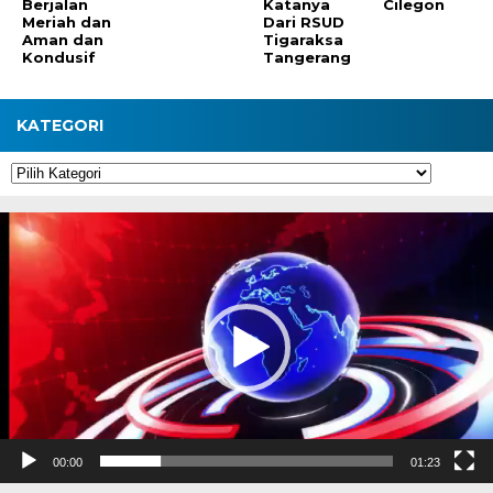
Berjalan
Katanya
Cilegon
Meriah dan
Dari RSUD
Aman dan
Tigaraksa
Kondusif
Tangerang
KATEGORI
Kategori
Pemutar
Video
00:00
01:23