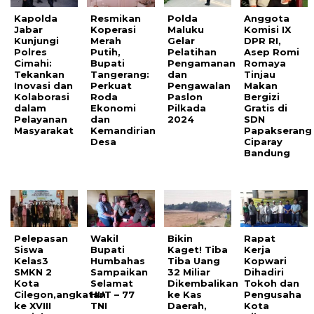
Kapolda
Resmikan
Polda
Anggota
Jabar
Koperasi
Maluku
Komisi IX
Kunjungi
Merah
Gelar
DPR RI,
Polres
Putih,
Pelatihan
Asep Romi
Cimahi:
Bupati
Pengamanan
Romaya
Tekankan
Tangerang:
dan
Tinjau
Inovasi dan
Perkuat
Pengawalan
Makan
Kolaborasi
Roda
Paslon
Bergizi
dalam
Ekonomi
Pilkada
Gratis di
Pelayanan
dan
2024
SDN
Masyarakat
Kemandirian
Papakserang
Desa
Ciparay
Bandung
Pelepasan
Wakil
Bikin
Rapat
Siswa
Bupati
Kaget! Tiba
Kerja
Kelas3
Humbahas
Tiba Uang
Kopwari
SMKN 2
Sampaikan
32 Miliar
Dihadiri
Kota
Selamat
Dikembalikan
Tokoh dan
Cilegon,angkatan
HUT – 77
ke Kas
Pengusaha
ke XVIII
TNI
Daerah,
Kota