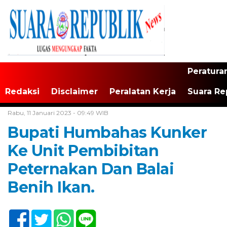
Peratura
Redaksi
Disclaimer
Peralatan Kerja
Suara Re
Home /
Tak Berkategori
Rabu, 11 Januari 2023 - 09:49 WIB
Bupati Humbahas Kunker
Ke Unit Pembibitan
Peternakan Dan Balai
Benih Ikan.