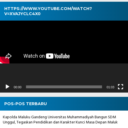
HTTPS://WWW.YOUTUBE.COM/WATCH?
V=XVAJYCLC4X0
Pemutar
Video
00:00
01:03
POS-POS TERBARU
Kapolda Maluku Gandeng Universitas Muhammadiyah Bangun SDM
Unggul, Tegaskan Pendidikan dan Karakter Kunci Masa Depan Maluk