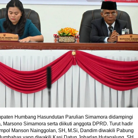
upaten Humbang Hasundutan Parulian Simamora didampingi
 Marsono Simamora serta diikuti anggota DPRD. Turut hadir
mpol Manson Nainggolan, SH, M.Si, Dandim diwakili Pabung
Humbahas yang diwakili Kasi Datun Joharlan Hutagalung, SH,