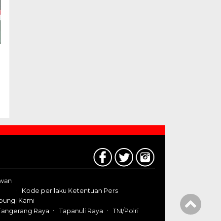
awan
Kode perilaku Ketentuan Pers
bungi Kami
Tangerang Raya
Tapanuli Raya
TNI/Polri