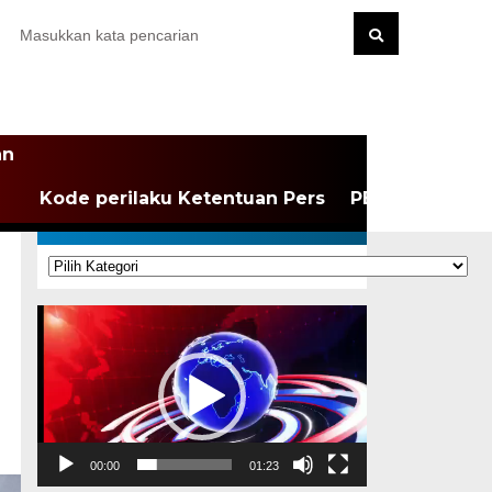
an
Kode perilaku Ketentuan Pers
PEDOMAN MEDI
KATEGORI
Kategori
Pemutar
Video
00:00
01:23