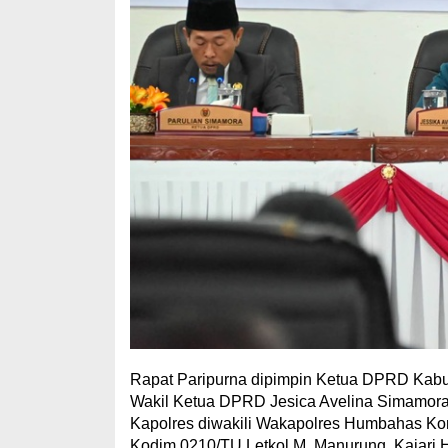
Rapat Paripurna dipimpin Ketua DPRD Kab
Wakil Ketua DPRD Jesica Avelina Simamora,
Kapolres diwakili Wakapolres Humbahas Ko
Kodim 0210/TU Letkol M. Manurung, Kajari 