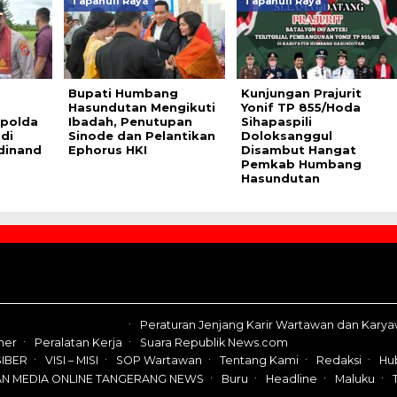
Tapanuli Raya
Tapanuli Raya
Bupati Humbang
Kunjungan Prajurit
Hasundutan Mengikuti
Yonif TP 855/Hoda
polda
Ibadah, Penutupan
Sihapaspili
di
Sinode dan Pelantikan
Doloksanggul
dinand
Ephorus HKI
Disambut Hangat
Pemkab Humbang
Hasundutan
Peraturan Jenjang Karir Wartawan dan Kary
mer
Peralatan Kerja
Suara Republik News.com
IBER
VISI – MISI
SOP Wartawan
Tentang Kami
Redaksi
Hu
AN MEDIA ONLINE TANGERANG NEWS
Buru
Headline
Maluku