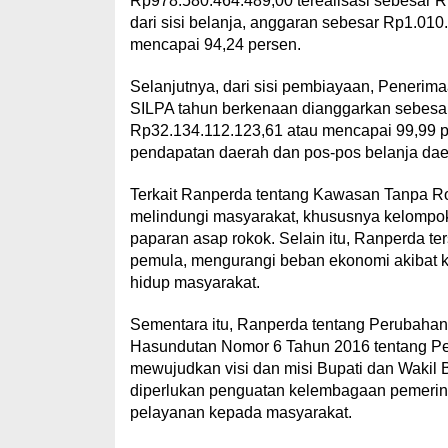
Rp978.580.464.489,00 terealisasi sebesar 
dari sisi belanja, anggaran sebesar Rp1.010
mencapai 94,24 persen.
Selanjutnya, dari sisi pembiayaan, Peneri
SILPA tahun berkenaan dianggarkan sebesar
Rp32.134.112.123,61 atau mencapai 99,99 pe
pendapatan daerah dan pos-pos belanja da
Terkait Ranperda tentang Kawasan Tanpa Ro
melindungi masyarakat, khususnya kelompok r
paparan asap rokok. Selain itu, Ranperda 
pemula, mengurangi beban ekonomi akibat ko
hidup masyarakat.
Sementara itu, Ranperda tentang Perubaha
Hasundutan Nomor 6 Tahun 2016 tentang P
mewujudkan visi dan misi Bupati dan Waki
diperlukan penguatan kelembagaan pemerinta
pelayanan kepada masyarakat.