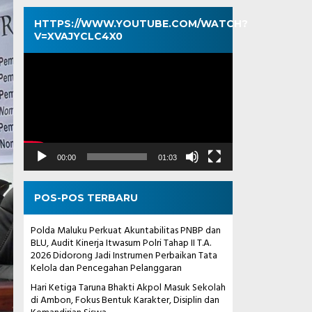
HTTPS://WWW.YOUTUBE.COM/WATCH?
V=XVAJYCLC4X0
Pemutar
Video
00:00
01:03
POS-POS TERBARU
Polda Maluku Perkuat Akuntabilitas PNBP dan
BLU, Audit Kinerja Itwasum Polri Tahap II T.A.
2026 Didorong Jadi Instrumen Perbaikan Tata
Kelola dan Pencegahan Pelanggaran
Hari Ketiga Taruna Bhakti Akpol Masuk Sekolah
di Ambon, Fokus Bentuk Karakter, Disiplin dan