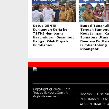
Tapanuli Raya
Tapanuli Raya
Ketua DEN RI
Bupati Tapanuli
Kunjungan Kerja ke
Tengah Sambut
TSTH2 Humbang
Kedatangan Ka
Hasundutan, Disambut
Sumatera Utara 
Hangat Oleh Bupati
Bandara Dr. Fer
Humbahas
Lumbantobing
Pinangsori
Contact
Us
Copyright @ 2026 Suara
Republik News.Com, All
Redaksi
Disclai
Rights Reserved
PEDOMAN MEDIA S
ADVERTORIAL IKL