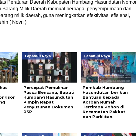
 atas Peraturan Daerah Kabupaten Humbang Hasundutan Nomo
n Barang Milik Daerah memuat berbagai penyempurnaan dan
ang milik daerah, guna meningkatkan efektivitas, efisiensi,
in ( Novri ).
Tapanuli Raya
Tapanuli Raya
has
Percepat Pemulihan
Pemkab Humbang
Pasca Bencana, Bupati
Hasundutan berikan
Longsor
Humbang Hasundutan
Bantuan kepada
ng
Pimpin Rapat
Korban Rumah
Penyusunan Dokumen
Tertimpa Pohon di
R3P
Kecamatan Pakkat
dan Parlilitan.