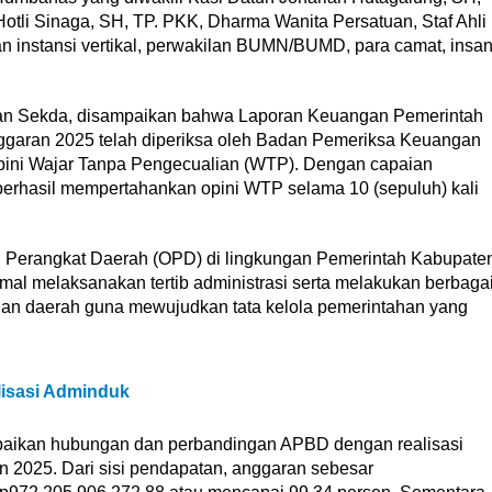
tli Sinaga, SH, TP. PKK, Dharma Wanita Persatuan, Staf Ahli
an instansi vertikal, perwakilan BUMN/BUMD, para camat, insa
kan Sekda, disampaikan bahwa Laporan Keuangan Pemerintah
aran 2025 telah diperiksa oleh Badan Pemeriksa Keuangan
opini Wajar Tanpa Pengecualian (WTP). Dengan capaian
erhasil mempertahankan opini WTP selama 10 (sepuluh) kali
i Perangkat Daerah (OPD) di lingkungan Pemerintah Kabupate
l melaksanakan tertib administrasi serta melakukan berbaga
an daerah guna mewujudkan tata kelola pemerintahan yang
isasi Adminduk
aikan hubungan dan perbandingan APBD dengan realisasi
 2025. Dari sisi pendapatan, anggaran sebesar