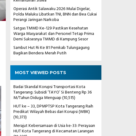
Kemandirian Siswa
Operasi Antik Salawaku 2026 Mulai Digelar,
Polda Maluku Libatkan TNI, BNN dan Bea Cukai
Perangi Jaringan Narkoba
Satgas TMMD Ke-129 Pastikan Kesehatan
Warga Masyarakat dan Personel Tetap Prima
Demi Suksesnya TMMD di Kampung Sesor
Sambut Hut Ri Ke 81 Pemkab Tulungagung
Bagikan Bendera Merah Putih
MOST VIEWED POSTS
Badai Skandal Korupsi Transportasi Kota
Tangerang: Subsidi ‘TAYO’ Si Benteng Rp 36
M/Tahun Diduga Menguap
(10,515)
HUT ke – 33, DPMPTSP Kota Tangerang Raih
Predikat Wilayah Bebas dari Korupsi (WBK)
(10,373)
Merajut Kebersamaan di Usia ke-33: Perayaan
HUT Kota Tangerang di Kecamatan Larangan