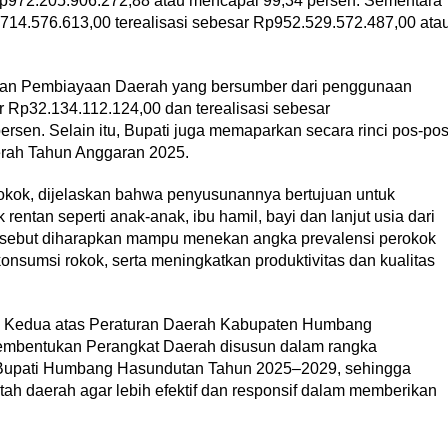
Rp972.205.906.272,88 atau mencapai 99,34 persen. Sementara
.714.576.613,00 terealisasi sebesar Rp952.529.572.487,00 ata
maan Pembiayaan Daerah yang bersumber dari penggunaan
 Rp32.134.112.124,00 dan terealisasi sebesar
rsen. Selain itu, Bupati juga memaparkan secara rinci pos-po
erah Tahun Anggaran 2025.
kok, dijelaskan bahwa penyusunannya bertujuan untuk
entan seperti anak-anak, ibu hamil, bayi dan lanjut usia dari
tersebut diharapkan mampu menekan angka prevalensi perokok
nsumsi rokok, serta meningkatkan produktivitas dan kualitas
n Kedua atas Peraturan Daerah Kabupaten Humbang
embentukan Perangkat Daerah disusun dalam rangka
l Bupati Humbang Hasundutan Tahun 2025–2029, sehingga
h daerah agar lebih efektif dan responsif dalam memberikan