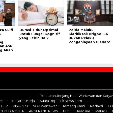
za Sulfi
Durasi Tidur Optimal
Polda Maluku
a
untuk Fungsi Kognitif
Klarifikasi: Brigpol LA
yang Lebih Baik
Bukan Pelaku
agi
Penganiayaan Biadab!
dan ASN
ng Akan
Peraturan Jenjang Karir Wartawan dan Kary
mer
Peralatan Kerja
Suara Republik News.com
IBER
VISI – MISI
SOP Wartawan
Tentang Kami
Redaksi
Hu
AN MEDIA ONLINE TANGERANG NEWS
Buru
Headline
Maluku