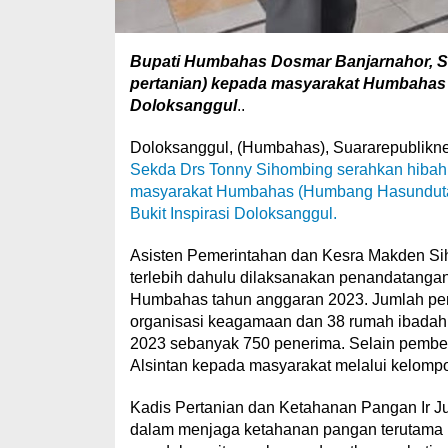
Bupati Humbahas Dosmar Banjarnahor, SE
pertanian) kepada masyarakat Humbahas S
Doloksanggul
..
Doloksanggul, (Humbahas), Suararepublik
Sekda Drs Tonny Sihombing serahkan hibah k
masyarakat Humbahas (Humbang Hasundutan) 
Bukit Inspirasi Doloksanggul.
Asisten Pemerintahan dan Kesra Makden S
terlebih dahulu dilaksanakan penandatang
Humbahas tahun anggaran 2023. Jumlah pene
organisasi keagamaan dan 38 rumah ibadah.
2023 sebanyak 750 penerima. Selain pemb
Alsintan kepada masyarakat melalui kelompo
Kadis Pertanian dan Ketahanan Pangan Ir J
dalam menjaga ketahanan pangan terutama k