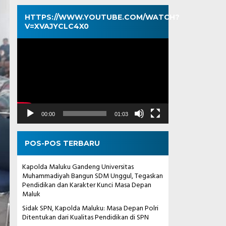
HTTPS://WWW.YOUTUBE.COM/WATCH?
V=XVAJYCLC4X0
Pemutar
Video
00:00
01:03
POS-POS TERBARU
Kapolda Maluku Gandeng Universitas
Muhammadiyah Bangun SDM Unggul, Tegaskan
Pendidikan dan Karakter Kunci Masa Depan
Maluk
Sidak SPN, Kapolda Maluku: Masa Depan Polri
Ditentukan dari Kualitas Pendidikan di SPN