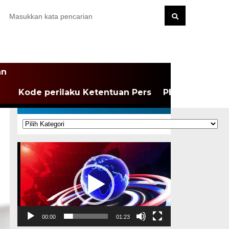
an
Kode perilaku Ketentuan Pers
PEDOMAN MEDI
KATEGORI
Kategori
Pemutar
Video
00:00
01:23