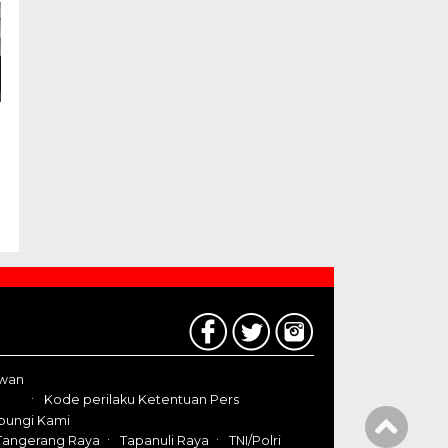
awan
Kode perilaku Ketentuan Pers
bungi Kami
Tangerang Raya
Tapanuli Raya
TNI/Polri