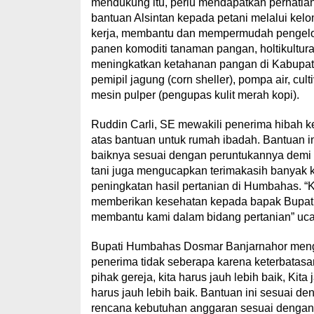
mendukung itu, perlu mendapatkan perhati
bantuan Alsintan kepada petani melalui kelom
kerja, membantu dan mempermudah pengel
panen komoditi tanaman pangan, holtikultu
meningkatkan ketahanan pangan di Kabupate
pemipil jagung (corn sheller), pompa air, cul
mesin pulper (pengupas kulit merah kopi).
Ruddin Carli, SE mewakili penerima hibah
atas bantuan untuk rumah ibadah. Bantuan i
baiknya sesuai dengan peruntukannya demi
tani juga mengucapkan terimakasih banyak 
peningkatan hasil pertanian di Humbahas. “
memberikan kesehatan kepada bapak Bupati
membantu kami dalam bidang pertanian” uc
Bupati Humbahas Dosmar Banjarnahor meng
penerima tidak seberapa karena keterbatasan
pihak gereja, kita harus jauh lebih baik, Kit
harus jauh lebih baik. Bantuan ini sesuai d
rencana kebutuhan anggaran sesuai dengan 