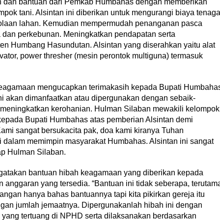
an dan bantuan dari Pemkab Humbahas dengan memberikan
pok tani. Alsintan ini diberikan untuk mengurangi biaya tenag
olaan lahan. Kemudian mempermudah penanganan pasca
ra dan perkebunan. Meningkatkan pendapatan serta
n Humbang Hasundutan. Alsintan yang diserahkan yaitu alat
tivator, power thresher (mesin perontok multiguna) termasuk
 keagamaan mengucapkan terimakasih kepada Bupati Humbaha
ni akan dimanfaatkan atau dipergunakan dengan sebaik-
 meningkatkan kerohanian. Hulman Silaban mewakili kelompok
kepada Bupati Humbahas atas pemberian Alsintan demi
Kami sangat bersukacita pak, doa kami kiranya Tuhan
 dalam memimpin masyarakat Humbahas. Alsintan ini sangat
ap Hulman Silaban.
atakan bantuan hibah keagamaan yang diberikan kepada
 anggaran yang tersedia. “Bantuan ini tidak seberapa, terutam
a jangan hanya bahas bantuannya tapi kita pikirkan gereja itu
engan jumlah jemaatnya. Dipergunakanlah hibah ini dengan
yang tertuang di NPHD serta dilaksanakan berdasarkan