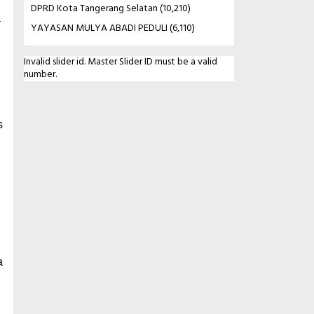
DPRD Kota Tangerang Selatan
(10,210)
a
YAYASAN MULYA ABADI PEDULI
(6,110)
Invalid slider id. Master Slider ID must be a valid
number.
s
a