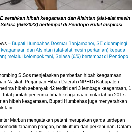
 serahkan hibah keagamaan dan Alsintan (alat-alat mesin
elasa (6/6/2023) bertempat di Pendopo Bukit Inspirasi
news
– Bupati Humbahas Dosmar Banjarnahor, SE didampingi
eagamaan dan Alsintan (alat-alat mesin pertanian) kepada
melalui kelompok tani, Selasa (6/6) bertempat di Pendopo
ihombing S.Sos menjelaskan pemberian hibah keagamaan
anan Naskah Perjanjian Hibah Daerah (NPHD) Kabupaten
rima hibah sebanyak 42 terdiri dari 3 lembaga keagamaan, 1
 Total jumlah penerima hibah keagamaan mulai tahun 2017-
erian hibah keagamaan, Bupati Humbahas juga menyerahkan
k tani.
unter Marbun mengatakan petani merupakan garda terdepan
omoditi tanaman pangan, holtikultura dan perkebunan. Dalam