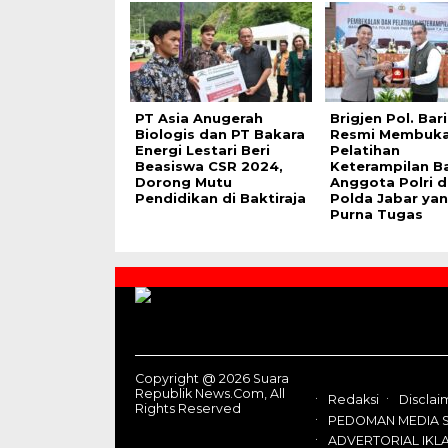
PT Asia Anugerah
Brigjen Pol. Bari
Biologis dan PT Bakara
Resmi Membuk
Energi Lestari Beri
Pelatihan
Beasiswa CSR 2024,
Keterampilan B
Dorong Mutu
Anggota Polri 
Pendidikan di Baktiraja
Polda Jabar ya
Purna Tugas
Contact
Us
Copyright @ 2026 Suara
Republik News.Com, All
Redaksi
Disclai
Rights Reserved
PEDOMAN MEDIA S
ADVERTORIAL IKL