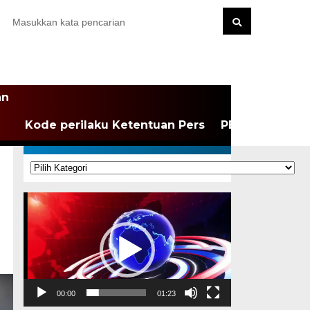
an
Kode perilaku Ketentuan Pers
PEDOMAN MEDI
KATEGORI
Kategori
Pemutar
Video
00:00
01:23