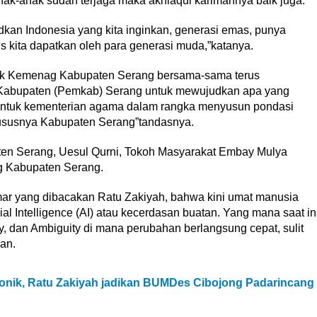
nak-anak sudah terjaga maka akhlaqul karimahnya baik juga.
dkan Indonesia yang kita inginkan, generasi emas, punya
s kita dapatkan oleh para generasi muda,”katanya.
jak Kemenag Kabupaten Serang bersama-sama terus
h Kabupaten (Pemkab) Serang untuk mewujudkan apa yang
 untuk kementerian agama dalam rangka menyusun pondasi
khususnya Kabupaten Serang”tandasnya.
ten Serang, Uesul Qurni, Tokoh Masyarakat Embay Mulya
g Kabupaten Serang.
 yang dibacakan Ratu Zakiyah, bahwa kini umat manusia
al Intelligence (AI) atau kecerdasan buatan. Yang mana saat in
y, dan Ambiguity di mana perubahan berlangsung cepat, sulit
an.
onik, Ratu Zakiyah jadikan BUMDes Cibojong Padarincang