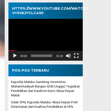
HTTPS://WWW.YOUTUBE.COM/WATCH?
V=XVAJYCLC4X0
Pemutar
Video
00:00
01:03
POS-POS TERBARU
Kapolda Maluku Gandeng Universitas
Muhammadiyah Bangun SDM Unggul, Tegaskan
Pendidikan dan Karakter Kunci Masa Depan
Maluk
Sidak SPN, Kapolda Maluku: Masa Depan Polri
Ditentukan dari Kualitas Pendidikan di SPN