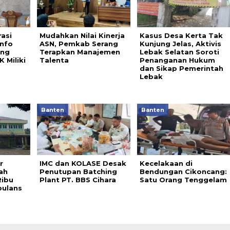
asi
Mudahkan Nilai Kinerja
Kasus Desa Kerta Tak
info
ASN, Pemkab Serang
Kunjung Jelas, Aktivis
ang
Terapkan Manajemen
Lebak Selatan Soroti
 Miliki
Talenta
Penanganan Hukum
dan Sikap Pemerintah
Lebak
Banten
Banten
r
IMC dan KOLASE Desak
Kecelakaan di
tah
Penutupan Batching
Bendungan Cikoncang:
Ribu
Plant PT. BBS Cihara
Satu Orang Tenggelam
bulans