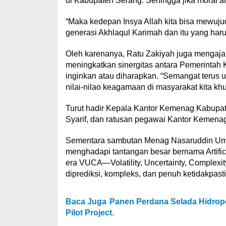
di Kabupaten Serang. Sehingga jika moral a
“Maka kedepan Insya Allah kita bisa mewuju
generasi Akhlaqul Karimah dan itu yang haru
Oleh karenanya, Ratu Zakiyah juga menga
meningkatkan sinergitas antara Pemerinta
inginkan atau diharapkan. “Semangat terus
nilai-nilao keagamaan di masyarakat kita 
Turut hadir Kepala Kantor Kemenag Kabupa
Syarif, dan ratusan pegawai Kantor Kemena
Sementara sambutan Menag Nasaruddin Umar
menghadapi tantangan besar bernama Artifici
era VUCA—Volatility, Uncertainty, Complexit
diprediksi, kompleks, dan penuh ketidakpasti
Baca Juga
Panen Perdana Selada Hidrop
Pilot Project.