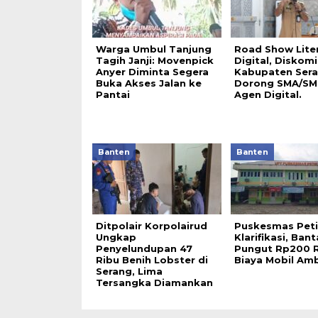
Warga Umbul Tanjung
Road Show Liter
Tagih Janji: Movenpick
Digital, Diskom
Anyer Diminta Segera
Kabupaten Ser
Buka Akses Jalan ke
Dorong SMA/SMK
Pantai
Agen Digital.
Banten
Banten
Ditpolair Korpolairud
Puskesmas Peti
Ungkap
Klarifikasi, Ban
Penyelundupan 47
Pungut Rp200 
Ribu Benih Lobster di
Biaya Mobil Am
Serang, Lima
Tersangka Diamankan