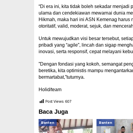
“Di era ini, kita tidak boleh sekadar menjadi
ulama dan cendekiawan mewarnai dunia melalu
Hikmah, maka hari ini ASN Kemenag harus
otoritatif, valid, moderat, sejuk, dan mencer
Untuk mewujudkan visi besar tersebut, seti
pribadi yang “agile”, lincah dan sigap mengh
inovasi, serta responsif, cepat melayani keb
”Dengan fondasi yang kokoh, semangat pen
beretika, kita optimistis mampu mengantark
bermartabat,”tuturnya.
Holid/team
Post Views:
607
Baca Juga
Banten
Banten