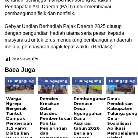
Pendapatan Asli Daerah (PAD) untuk membiayai
pembangunan fisik dan nonfisik.
Gebyar Undian Berhadiah Pajak Daerah 2025 ditutup
dengan pengundian hadiah utama serta pesan kepada
masyarakat untuk terus mendukung pembangunan daerah
melalui pembayaran pajak tepat waktu. (Redaksi)
Post Views:
679
Baca Juga
Tulungagung
Tulungagung
Tulungagung
Tulungagung
Warga
Pemdes
Pembangunan
Dinas
Ngrejo
Kresikan
Drenase
Pendidikan
Bergerak
Gelar
Desa
Kabupaten
Tuntut
Musdes
Ngunggahan
Tulungagung
Dampak
Pembentukan
Dana
Gelar
Pengerjaan
Panitia
Aspirasi
Sosialisasi
JLS yang
Penjaringan
tahun 2026
Aplikasi
Diabaikan
dan
Berjalan
Pembelajara