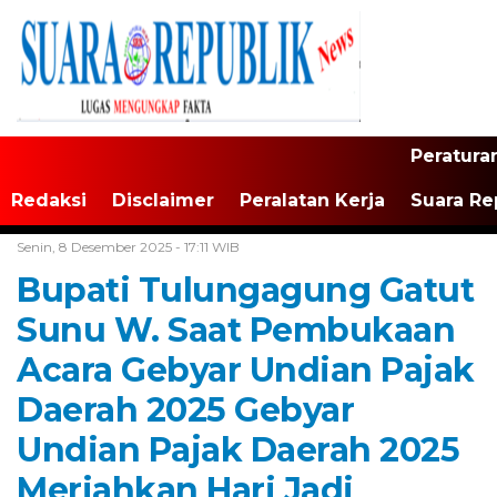
Peratura
Redaksi
Disclaimer
Peralatan Kerja
Suara Re
Home /
Tulungagung
Senin, 8 Desember 2025 - 17:11 WIB
Bupati Tulungagung Gatut
Sunu W. Saat Pembukaan
Acara Gebyar Undian Pajak
Daerah 2025 Gebyar
Undian Pajak Daerah 2025
Meriahkan Hari Jadi