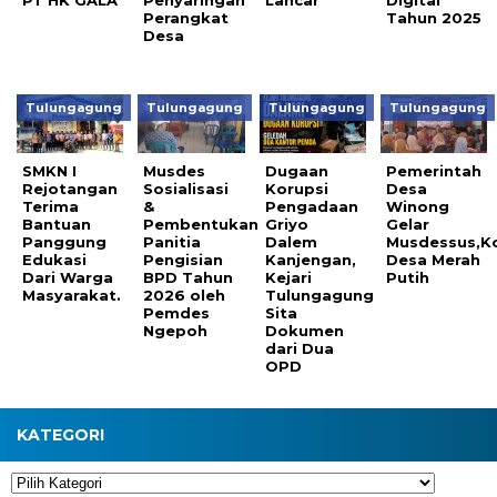
PT HK GALA
Penyaringan
Lancar
Digital
Perangkat
Tahun 2025
Desa
Tulungagung
Tulungagung
Tulungagung
Tulungagung
SMKN I
Musdes
Dugaan
Pemerintah
Rejotangan
Sosialisasi
Korupsi
Desa
Terima
&
Pengadaan
Winong
Bantuan
Pembentukan
Griyo
Gelar
Panggung
Panitia
Dalem
Musdessus,K
Edukasi
Pengisian
Kanjengan,
Desa Merah
Dari Warga
BPD Tahun
Kejari
Putih
Masyarakat.
2026 oleh
Tulungagung
Pemdes
Sita
Ngepoh
Dokumen
dari Dua
OPD
KATEGORI
Kategori