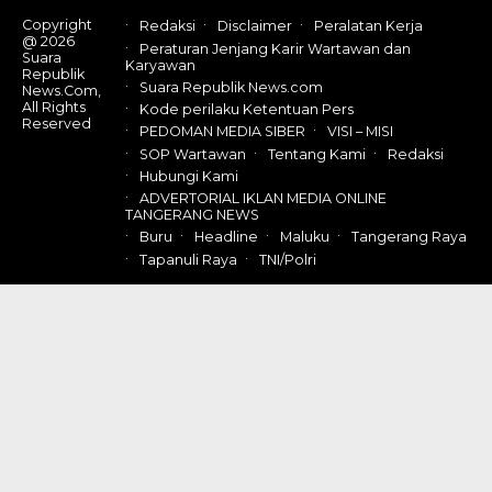
Copyright
Redaksi
Disclaimer
Peralatan Kerja
@ 2026
Peraturan Jenjang Karir Wartawan dan
Suara
Karyawan
Republik
Suara Republik News.com
News.Com,
All Rights
Kode perilaku Ketentuan Pers
Reserved
PEDOMAN MEDIA SIBER
VISI – MISI
SOP Wartawan
Tentang Kami
Redaksi
Hubungi Kami
ADVERTORIAL IKLAN MEDIA ONLINE
TANGERANG NEWS
Buru
Headline
Maluku
Tangerang Raya
Tapanuli Raya
TNI/Polri