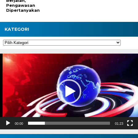
Berjalan,
Pengawasan
Dipertanyakan
KATEGORI
Kategori
Pemutar
Video
00:00
01:23