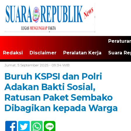
Peratura
Redaksi
Disclaimer
Peralatan Kerja
Suara Re
Home /
Jakarta
Jumat, 5 September 2025 - 09:34 WIB
Buruh KSPSI dan Polri
Adakan Bakti Sosial,
Ratusan Paket Sembako
Dibagikan kepada Warga