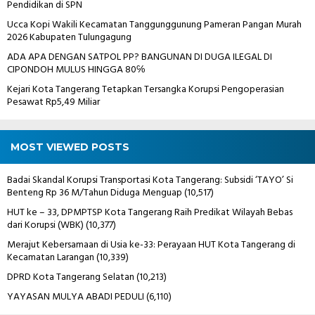
Pendidikan di SPN
Ucca Kopi Wakili Kecamatan Tanggunggunung Pameran Pangan Murah
2026 Kabupaten Tulungagung
ADA APA DENGAN SATPOL PP? BANGUNAN DI DUGA ILEGAL DI
CIPONDOH MULUS HINGGA 80℅
Kejari Kota Tangerang Tetapkan Tersangka Korupsi Pengoperasian
Pesawat Rp5,49 Miliar
MOST VIEWED POSTS
Badai Skandal Korupsi Transportasi Kota Tangerang: Subsidi ‘TAYO’ Si
Benteng Rp 36 M/Tahun Diduga Menguap
(10,517)
HUT ke – 33, DPMPTSP Kota Tangerang Raih Predikat Wilayah Bebas
dari Korupsi (WBK)
(10,377)
Merajut Kebersamaan di Usia ke-33: Perayaan HUT Kota Tangerang di
Kecamatan Larangan
(10,339)
DPRD Kota Tangerang Selatan
(10,213)
YAYASAN MULYA ABADI PEDULI
(6,110)