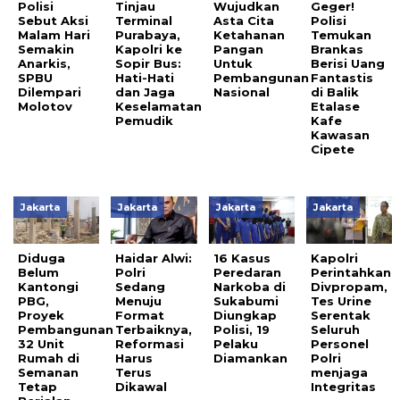
Polisi
Tinjau
Wujudkan
Geger!
Sebut Aksi
Terminal
Asta Cita
Polisi
Malam Hari
Purabaya,
Ketahanan
Temukan
Semakin
Kapolri ke
Pangan
Brankas
Anarkis,
Sopir Bus:
Untuk
Berisi Uang
SPBU
Hati-Hati
Pembangunan
Fantastis
Dilempari
dan Jaga
Nasional
di Balik
Molotov
Keselamatan
Etalase
Pemudik
Kafe
Kawasan
Cipete
Jakarta
Jakarta
Jakarta
Jakarta
Diduga
Haidar Alwi:
16 Kasus
Kapolri
Belum
Polri
Peredaran
Perintahkan
Kantongi
Sedang
Narkoba di
Divpropam,
PBG,
Menuju
Sukabumi
Tes Urine
Proyek
Format
Diungkap
Serentak
Pembangunan
Terbaiknya,
Polisi, 19
Seluruh
32 Unit
Reformasi
Pelaku
Personel
Rumah di
Harus
Diamankan
Polri
Semanan
Terus
menjaga
Tetap
Dikawal
Integritas