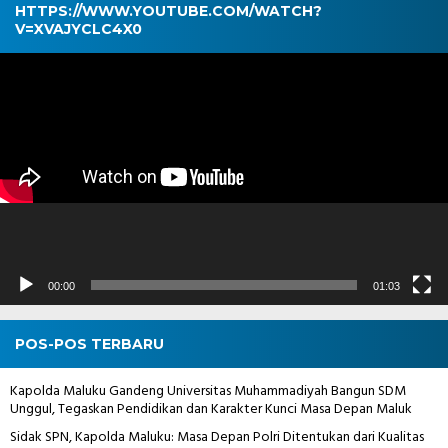
HTTPS://WWW.YOUTUBE.COM/WATCH?
V=XVAJYCLC4X0
Pemutar
Video
00:00
01:03
POS-POS TERBARU
Kapolda Maluku Gandeng Universitas Muhammadiyah Bangun SDM
Unggul, Tegaskan Pendidikan dan Karakter Kunci Masa Depan Maluk
Sidak SPN, Kapolda Maluku: Masa Depan Polri Ditentukan dari Kualitas