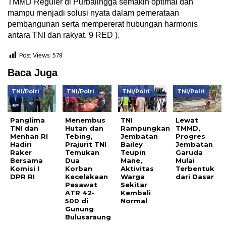
TMMD Reguler di Purbalingga semakin optimal dan
mampu menjadi solusi nyata dalam pemerataan
pembangunan serta mempererat hubungan harmonis
antara TNI dan rakyat. 9 RED ).
Post Views:
578
Baca Juga
TNI/Polri
TNI/Polri
TNI/Polri
TNI/Polri
Panglima
Menembus
TNI
Lewat
TNI dan
Hutan dan
Rampungkan
TMMD,
Menhan RI
Tebing,
Jembatan
Progres
Hadiri
Prajurit TNI
Bailey
Jembatan
Raker
Temukan
Teupin
Garuda
Bersama
Dua
Mane,
Mulai
Komisi I
Korban
Aktivitas
Terbentuk
DPR RI
Kecelakaan
Warga
dari Dasar
Pesawat
Sekitar
ATR 42-
Kembali
500 di
Normal
Gunung
Bulusaraung