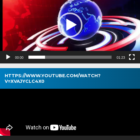
00:00
01:23
HTTPS://WWW.YOUTUBE.COM/WATCH?
V=XVAJYCLC4X0
Pemutar
Video