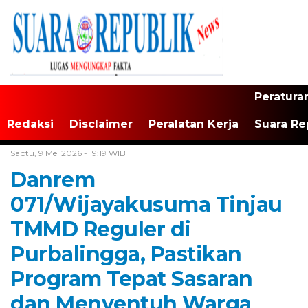
Peratura
Redaksi
Disclaimer
Peralatan Kerja
Suara Re
Home /
TNI/Polri
Sabtu, 9 Mei 2026 - 19:19 WIB
Danrem
071/Wijayakusuma Tinjau
TMMD Reguler di
Purbalingga, Pastikan
Program Tepat Sasaran
dan Menyentuh Warga