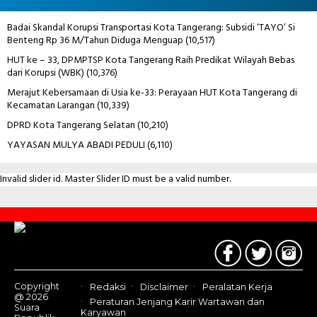
Badai Skandal Korupsi Transportasi Kota Tangerang: Subsidi ‘TAYO’ Si
Benteng Rp 36 M/Tahun Diduga Menguap
(10,517)
HUT ke – 33, DPMPTSP Kota Tangerang Raih Predikat Wilayah Bebas
dari Korupsi (WBK)
(10,376)
Merajut Kebersamaan di Usia ke-33: Perayaan HUT Kota Tangerang di
Kecamatan Larangan
(10,339)
DPRD Kota Tangerang Selatan
(10,210)
YAYASAN MULYA ABADI PEDULI
(6,110)
Invalid slider id. Master Slider ID must be a valid number.
Contact
Us
Copyright
Redaksi
Disclaimer
Peralatan Kerja
@ 2026
Peraturan Jenjang Karir Wartawan dan
Suara
Karyawan