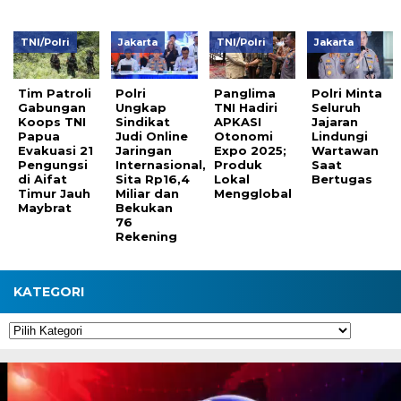
TNI/Polri
Jakarta
TNI/Polri
Jakarta
Tim Patroli
Polri
Panglima
Polri Minta
Gabungan
Ungkap
TNI Hadiri
Seluruh
Koops TNI
Sindikat
APKASI
Jajaran
Papua
Judi Online
Otonomi
Lindungi
Evakuasi 21
Jaringan
Expo 2025;
Wartawan
Pengungsi
Internasional,
Produk
Saat
di Aifat
Sita Rp16,4
Lokal
Bertugas
Timur Jauh
Miliar dan
Mengglobal
Maybrat
Bekukan
76
Rekening
KATEGORI
Kategori
Pemutar
Video