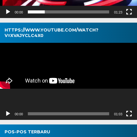
00:00
01:23
HTTPS://WWW.YOUTUBE.COM/WATCH?
V=XVAJYCLC4X0
Pemutar
Video
00:00
01:03
POS-POS TERBARU