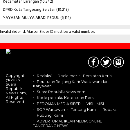
Kecamatan Larangan
(10,342)
DPRD Kota Tangerang Selatan
(10,213)
YAYASAN MULYA ABADI PEDULI
(6,114)
Invalid slider id. Master Slider ID must be a valid number.
Contact
Us
Copyright
Redaksi
Disclaimer
Peralatan Kerja
@ 2026
Peraturan Jenjang Karir Wartawan dan
Suara
Karyawan
Republik
Suara Republik News.com
News.Com,
All Rights
Kode perilaku Ketentuan Pers
Reserved
PEDOMAN MEDIA SIBER
VISI – MISI
SOP Wartawan
Tentang Kami
Redaksi
Hubungi Kami
ADVERTORIAL IKLAN MEDIA ONLINE
TANGERANG NEWS