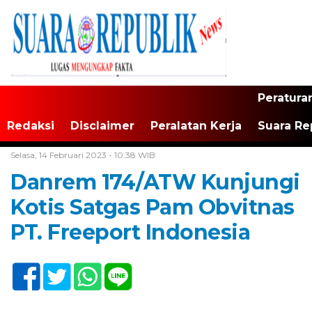
Peratura
Redaksi
Disclaimer
Peralatan Kerja
Suara Re
Home /
Tak Berkategori
Selasa, 14 Februari 2023 - 10:38 WIB
Danrem 174/ATW Kunjungi
Kotis Satgas Pam Obvitnas
PT. Freeport Indonesia