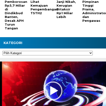
Pemborosan
Lihat
Janji Nikah,
Pimpinan
Rp3,7 Miliar
Kemajuan
Kerugian
Tinggi
di
Pengembangan
Ditaksir
Prama,
Dindikbud
TSTH2
Rp1 Miliar
Administrato
Banten,
Lebih
dan
Desak APH
Pengawas
Turun
Tangan
KATEGORI
Kategori
Pemutar
Video