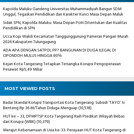
Kapolda Maluku Gandeng Universitas Muhammadiyah Bangun SDM
Unggul, Tegaskan Pendidikan dan Karakter Kunci Masa Depan Maluk
Sidak SPN, Kapolda Maluku: Masa Depan Polri Ditentukan dari Kualitas
Pendidikan di SPN
Ucca Kopi Wakili Kecamatan Tanggunggunung Pameran Pangan Murah
2026 Kabupaten Tulungagung
ADA APA DENGAN SATPOL PP? BANGUNAN DI DUGA ILEGAL DI
CIPONDOH MULUS HINGGA 80℅
Kejari Kota Tangerang Tetapkan Tersangka Korupsi Pengoperasian
Pesawat Rp5,49 Miliar
MOST VIEWED POSTS
Badai Skandal Korupsi Transportasi Kota Tangerang: Subsidi ‘TAYO’ Si
Benteng Rp 36 M/Tahun Diduga Menguap
(10,518)
HUT ke – 33, DPMPTSP Kota Tangerang Raih Predikat Wilayah Bebas
dari Korupsi (WBK)
(10,379)
Merajut Kebersamaan di Usia ke-33: Perayaan HUT Kota Tangerang di