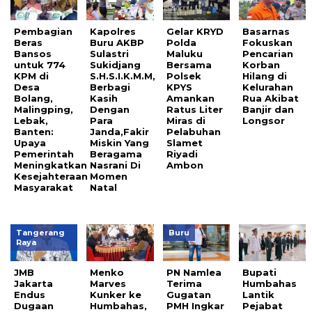
Pembagian
Kapolres
Gelar KRYD
Basarnas
Beras
Buru AKBP
Polda
Fokuskan
Bansos
Sulastri
Maluku
Pencarian
untuk 774
Sukidjang
Bersama
Korban
KPM di
S.H.S.I.K.M.M,
Polsek
Hilang di
Desa
Berbagi
KPYS
Kelurahan
Bolang,
Kasih
Amankan
Rua Akibat
Malingping,
Dengan
Ratus Liter
Banjir dan
Lebak,
Para
Miras di
Longsor
Banten:
Janda,Fakir
Pelabuhan
Upaya
Miskin Yang
Slamet
Pemerintah
Beragama
Riyadi
Meningkatkan
Nasrani Di
Ambon
Kesejahteraan
Momen
Masyarakat
Natal
Tangerang
Buru
Raya
JMB
Menko
PN Namlea
Bupati
Jakarta
Marves
Terima
Humbahas
Endus
Kunker ke
Gugatan
Lantik
Dugaan
Humbahas,
PMH Ingkar
Pejabat