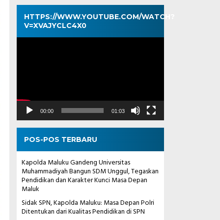
HTTPS://WWW.YOUTUBE.COM/WATCH?
V=XVAJYCLC4X0
Pemutar
Video
00:00
01:03
POS-POS TERBARU
Kapolda Maluku Gandeng Universitas
Muhammadiyah Bangun SDM Unggul, Tegaskan
Pendidikan dan Karakter Kunci Masa Depan
Maluk
Sidak SPN, Kapolda Maluku: Masa Depan Polri
Ditentukan dari Kualitas Pendidikan di SPN