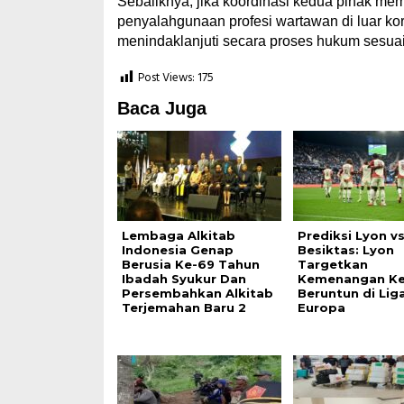
Sebaliknya, jika koordinasi kedua pihak me
penyalahgunaan profesi wartawan di luar kor
menindaklanjuti secara proses hukum sesua
Post Views:
175
Baca Juga
Lembaga Alkitab
Prediksi Lyon v
Indonesia Genap
Besiktas: Lyon
Berusia Ke-69 Tahun
Targetkan
Ibadah Syukur Dan
Kemenangan Ke
Persembahkan Alkitab
Beruntun di Lig
Terjemahan Baru 2
Europa