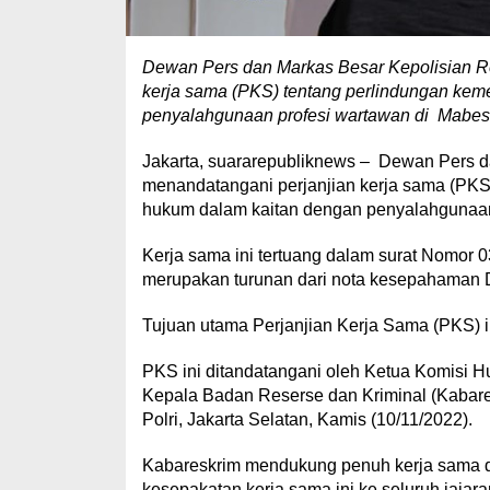
Dewan Pers dan Markas Besar Kepolisian Re
kerja sama (PKS) tentang perlindungan ke
penyalahgunaan profesi wartawan di Mabes P
Jakarta, suararepubliknews – Dewan Pers da
menandatangani perjanjian kerja sama (PKS
hukum dalam kaitan dengan penyalahgunaan
Kerja sama ini tertuang dalam surat Nomor 
merupakan turunan dari nota kesepahaman D
Tujuan utama Perjanjian Kerja Sama (PKS) ini
PKS ini ditandatangani oleh Ketua Komisi H
Kepala Badan Reserse dan Kriminal (Kabare
Polri, Jakarta Selatan, Kamis (10/11/2022).
Kabareskrim mendukung penuh kerja sama de
kesepakatan kerja sama ini ke seluruh jajaran