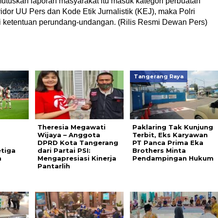
mutuskan laporan masyarakat itu masuk kategori perbuatan
idor UU Pers dan Kode Etik Jurnalistik (KEJ), maka Polri
i ketentuan perundang-undangan. (Rilis Resmi Dewan Pers)
Tangerang Raya
s
Theresia Megawati
Paklaring Tak Kunjung
Wijaya – Anggota
Terbit, Eks Karyawan
DPRD Kota Tangerang
PT Panca Prima Eka
tiga
dari Partai PSI:
Brothers Minta
a
Mengapresiasi Kinerja
Pendampingan Hukum ‎
Pantarlih