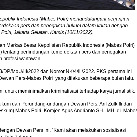
publik Indonesia (Mabes Polri) menandatangani perjanjian
merdekaan pers dan penegakan hukum dalam kaitan dengan
olri, Jakarta Selatan, Kamis (10/11/2022).
n Markas Besar Kepolisian Republik Indonesia (Mabes Polri)
) tentang perlindungan kemerdekaan pers dan penegakan
 profesi wartawan.
03/DP/MoU/III/2022 dan Nomor NK/4/III/2022. PKS pertama ini
ewan Pers-Mabes Polri yang dilakukan beberapa bulan lalu.
 untuk meminimalkan kriminalisasi terhadap karya jurnalistik.
ukum dan Perundang-undangan Dewan Pers, Arif Zulkifli dan
skrim) Mabes Polri, Komjen Agus Andrianto SH., MH, di Mabe
ngan Dewan Pers ini. “Kami akan melakukan sosialisasi
 Polri,”tuturnya.