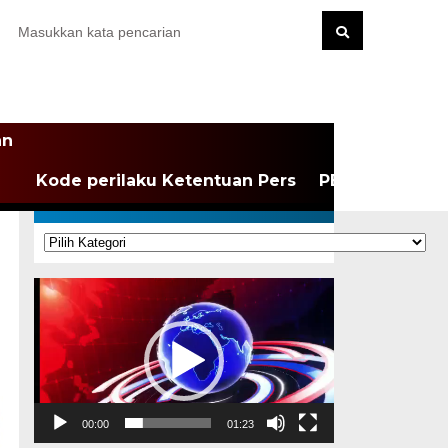
an
Kode perilaku Ketentuan Pers
PEDOMAN MEDI
KATEGORI
Kategori
Pemutar
Video
00:00
01:23