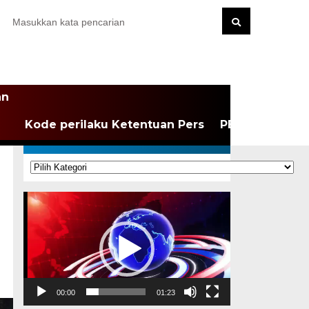
an
Kode perilaku Ketentuan Pers
PEDOMAN MEDI
KATEGORI
Kategori
Pemutar
Video
00:00
01:23