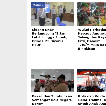
Maluku
Sidang KKEP
Wujud Perhatia
Berlangsung 13 Jam
Kepada Anggot
Lebih hingga Subuh,
Jelang Hari Raya
Bripda MS Divonis
Fitri, Dandim
PTDH
1710/Mimika Bag
Bingkisan
Bekali dan Tumbuhkan
Polri dan Polda
Semangat Bela Negara,
Gelar Trauma He
Korem
untuk Anak-An