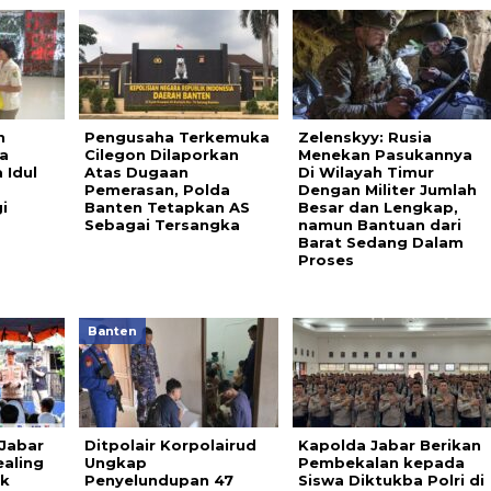
n
Pengusaha Terkemuka
Zelenskyy: Rusia
a
Cilegon Dilaporkan
Menekan Pasukannya
 Idul
Atas Dugaan
Di Wilayah Timur
Pemerasan, Polda
Dengan Militer Jumlah
i
Banten Tetapkan AS
Besar dan Lengkap,
Sebagai Tersangka
namun Bantuan dari
Barat Sedang Dalam
Proses
Banten
 Jabar
Ditpolair Korpolairud
Kapolda Jabar Berikan
aling
Ungkap
Pembekalan kepada
ak
Penyelundupan 47
Siswa Diktukba Polri di