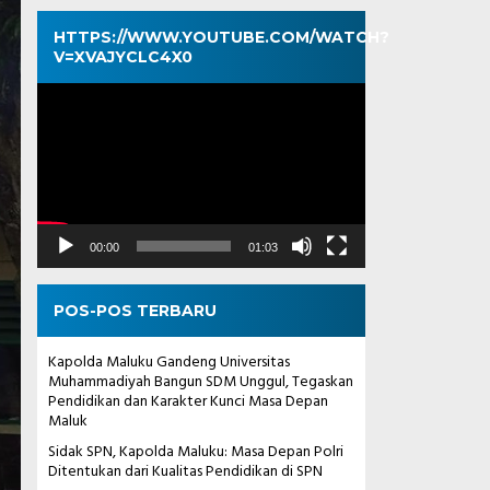
HTTPS://WWW.YOUTUBE.COM/WATCH?
V=XVAJYCLC4X0
Pemutar
Video
00:00
01:03
POS-POS TERBARU
Kapolda Maluku Gandeng Universitas
Muhammadiyah Bangun SDM Unggul, Tegaskan
Pendidikan dan Karakter Kunci Masa Depan
Maluk
Sidak SPN, Kapolda Maluku: Masa Depan Polri
Ditentukan dari Kualitas Pendidikan di SPN