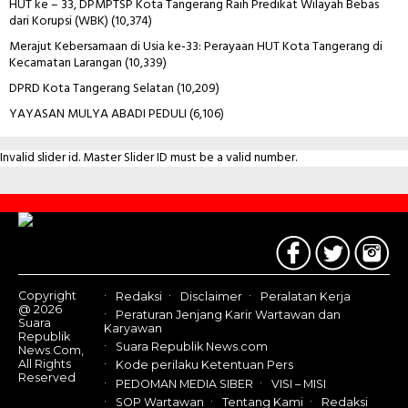
HUT ke – 33, DPMPTSP Kota Tangerang Raih Predikat Wilayah Bebas
dari Korupsi (WBK)
(10,374)
Merajut Kebersamaan di Usia ke-33: Perayaan HUT Kota Tangerang di
Kecamatan Larangan
(10,339)
DPRD Kota Tangerang Selatan
(10,209)
YAYASAN MULYA ABADI PEDULI
(6,106)
Invalid slider id. Master Slider ID must be a valid number.
Contact
Us
Copyright
Redaksi
Disclaimer
Peralatan Kerja
@ 2026
Peraturan Jenjang Karir Wartawan dan
Suara
Karyawan
Republik
Suara Republik News.com
News.Com,
All Rights
Kode perilaku Ketentuan Pers
Reserved
PEDOMAN MEDIA SIBER
VISI – MISI
SOP Wartawan
Tentang Kami
Redaksi