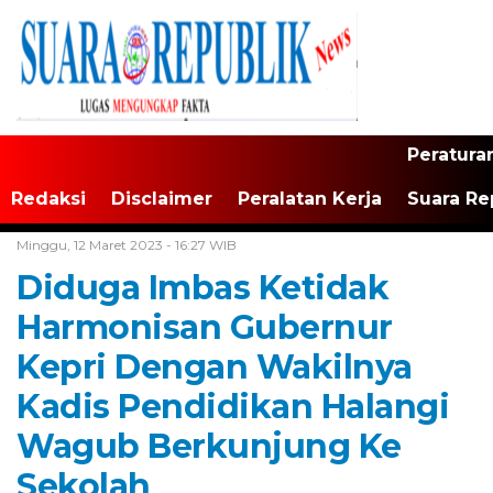
Peratura
Redaksi
Disclaimer
Peralatan Kerja
Suara Re
Home /
Tak Berkategori
Minggu, 12 Maret 2023 - 16:27 WIB
Diduga Imbas Ketidak
Harmonisan Gubernur
Kepri Dengan Wakilnya
Kadis Pendidikan Halangi
Wagub Berkunjung Ke
Sekolah