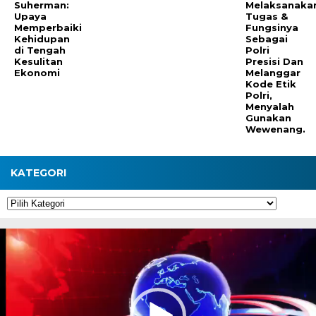
Suherman:
Melaksanaka
Upaya
Tugas &
Memperbaiki
Fungsinya
Kehidupan
Sebagai
di Tengah
Polri
Kesulitan
Presisi Dan
Ekonomi
Melanggar
Kode Etik
Polri,
Menyalah
Gunakan
Wewenang.
KATEGORI
Kategori
Pemutar
Video