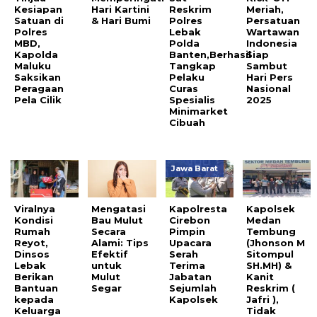
Kesiapan
Hari Kartini
Reskrim
Meriah,
Satuan di
& Hari Bumi
Polres
Persatuan
Polres
Lebak
Wartawan
MBD,
Polda
Indonesia
Kapolda
Banten,Berhasil
Siap
Maluku
Tangkap
Sambut
Saksikan
Pelaku
Hari Pers
Peragaan
Curas
Nasional
Pela Cilik
Spesialis
2025
Minimarket
Cibuah
Jawa Barat
Viralnya
Mengatasi
Kapolresta
Kapolsek
Kondisi
Bau Mulut
Cirebon
Medan
Rumah
Secara
Pimpin
Tembung
Reyot,
Alami: Tips
Upacara
(Jhonson M
Dinsos
Efektif
Serah
Sitompul
Lebak
untuk
Terima
SH.MH) &
Berikan
Mulut
Jabatan
Kanit
Bantuan
Segar
Sejumlah
Reskrim (
kepada
Kapolsek
Jafri ),
Keluarga
Tidak