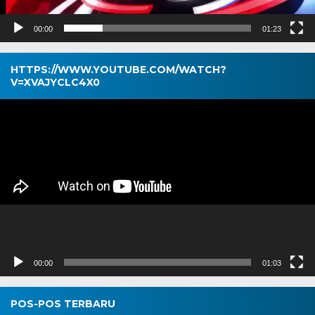
00:00
01:23
HTTPS://WWW.YOUTUBE.COM/WATCH?
V=XVAJYCLC4X0
Pemutar
Video
00:00
01:03
POS-POS TERBARU