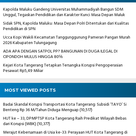
Kapolda Maluku Gandeng Universitas Muhammadiyah Bangun SDM
Unggul, Tegaskan Pendidikan dan Karakter Kunci Masa Depan Maluk
Sidak SPN, Kapolda Maluku: Masa Depan Polri Ditentukan dari Kualitas
Pendidikan di SPN
Ucca Kopi Wakili Kecamatan Tanggunggunung Pameran Pangan Murah
2026 Kabupaten Tulungagung
ADA APA DENGAN SATPOL PP? BANGUNAN DI DUGA ILEGAL DI
CIPONDOH MULUS HINGGA 80℅
Kejari Kota Tangerang Tetapkan Tersangka Korupsi Pengoperasian
Pesawat Rp5,49 Miliar
MOST VIEWED POSTS
Badai Skandal Korupsi Transportasi Kota Tangerang: Subsidi ‘TAYO’ Si
Benteng Rp 36 M/Tahun Diduga Menguap
(10,517)
HUT ke – 33, DPMPTSP Kota Tangerang Raih Predikat Wilayah Bebas
dari Korupsi (WBK)
(10,377)
Merajut Kebersamaan di Usia ke-33: Perayaan HUT Kota Tangerang di