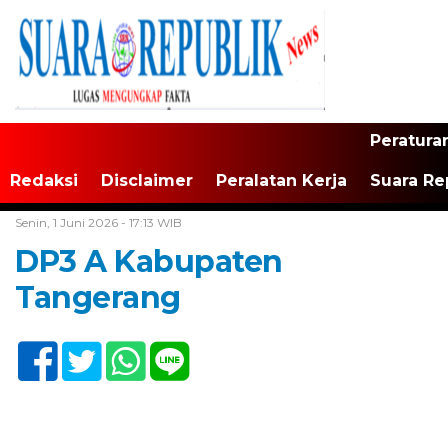
Peratura
Redaksi
Disclaimer
Peralatan Kerja
Suara Re
Home /
ADVERTORIAL IKLAN MEDIA ONLINE TANGERANG NEWS
Senin, 1 Juni 2026 - 17:13 WIB
DP3 A Kabupaten
Tangerang