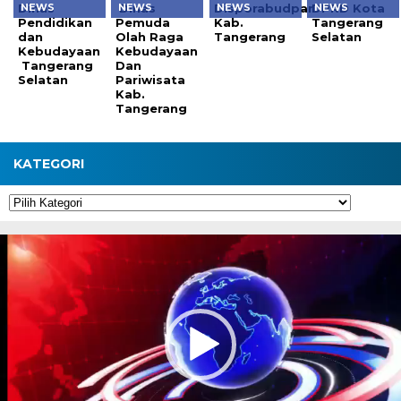
Dinas
Dinas
Disporabudpar
DPRD Kota
NEWS
NEWS
NEWS
NEWS
Pendidikan
Pemuda
Kab.
Tangerang
dan
Olah Raga
Tangerang
Selatan
Kebudayaan
Kebudayaan
Tangerang
Dan
Selatan
Pariwisata
Kab.
Tangerang
KATEGORI
Kategori
Pemutar
Video