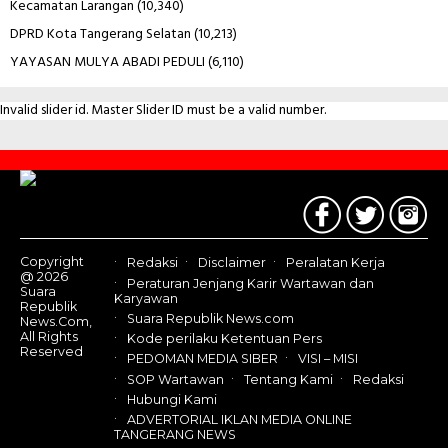
Kecamatan Larangan
(10,340)
DPRD Kota Tangerang Selatan
(10,213)
YAYASAN MULYA ABADI PEDULI
(6,110)
Invalid slider id. Master Slider ID must be a valid number.
Contact
Us
Copyright
Redaksi
Disclaimer
Peralatan Kerja
@ 2026
Peraturan Jenjang Karir Wartawan dan
Suara
Karyawan
Republik
Suara Republik News.com
News.Com,
All Rights
Kode perilaku Ketentuan Pers
Reserved
PEDOMAN MEDIA SIBER
VISI – MISI
SOP Wartawan
Tentang Kami
Redaksi
Hubungi Kami
ADVERTORIAL IKLAN MEDIA ONLINE
TANGERANG NEWS