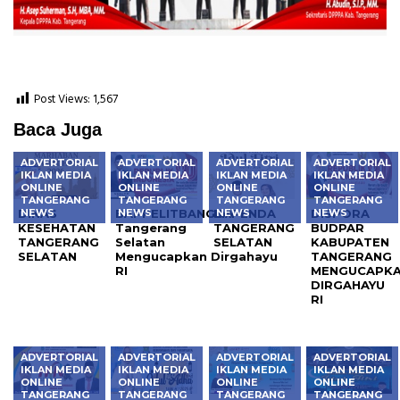
Post Views:
1,567
Baca Juga
ADVERTORIAL
ADVERTORIAL
ADVERTORIAL
ADVERTORIAL
IKLAN MEDIA
IKLAN MEDIA
IKLAN MEDIA
IKLAN MEDIA
ONLINE
ONLINE
ONLINE
ONLINE
TANGERANG
TANGERANG
TANGERANG
TANGERANG
DINAS
BAPPELITBANGDA
BAPENDA
DISPORA
NEWS
NEWS
NEWS
NEWS
KESEHATAN
Tangerang
TANGERANG
BUDPAR
TANGERANG
Selatan
SELATAN
KABUPATEN
SELATAN
Mengucapkan Dirgahayu
TANGERANG
RI
MENGUCAPK
DIRGAHAYU
RI
ADVERTORIAL
ADVERTORIAL
ADVERTORIAL
ADVERTORIAL
IKLAN MEDIA
IKLAN MEDIA
IKLAN MEDIA
IKLAN MEDIA
ONLINE
ONLINE
ONLINE
ONLINE
TANGERANG
TANGERANG
TANGERANG
TANGERANG