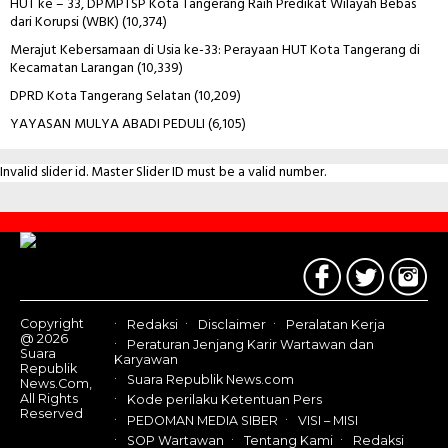
HUT ke – 33, DPMPTSP Kota Tangerang Raih Predikat Wilayah Bebas
dari Korupsi (WBK)
(10,374)
Merajut Kebersamaan di Usia ke-33: Perayaan HUT Kota Tangerang di
Kecamatan Larangan
(10,339)
DPRD Kota Tangerang Selatan
(10,209)
YAYASAN MULYA ABADI PEDULI
(6,105)
Invalid slider id. Master Slider ID must be a valid number.
Contact
Us
Copyright
Redaksi
Disclaimer
Peralatan Kerja
@ 2026
Peraturan Jenjang Karir Wartawan dan
Suara
Karyawan
Republik
Suara Republik News.com
News.Com,
All Rights
Kode perilaku Ketentuan Pers
Reserved
PEDOMAN MEDIA SIBER
VISI – MISI
SOP Wartawan
Tentang Kami
Redaksi