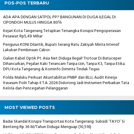
POS-POS TERBARU
ADA APA DENGAN SATPOL PP? BANGUNAN DI DUGA ILEGAL DI
CIPONDOH MULUS HINGGA 80℅
Kejari Kota Tangerang Tetapkan Tersangka Korupsi Pengoperasian
Pesawat Rp5,49 Miliar
Pengurus KONI Dilantik, Bupati Serang Ratu Zakiyah Minta Intensif
Lakukan Pembinaan Cabor.
Galian Kabel Optik Pt. Asia Net Diduga Ilegal! Trotoar Di Batuceper
Dihancurkan, Pejalan Kaki Terancam Tanpa Izin, Tanpa K3, Tanpa Etika.
DPU Kota Tangerang & Kominfo Diminta Tindak Tegas
Polda Maluku Perkuat Akuntabilitas PNBP dan BLU, Audit Kinerja
Itwasum Polri Tahap II T.A. 2026 Didorong Jadi Instrumen Perbaikan Tata
Kelola dan Pencegahan Pelanggaran
MOST VIEWED POSTS
Badai Skandal Korupsi Transportasi Kota Tangerang: Subsidi ‘TAYO’ Si
Benteng Rp 36 M/Tahun Diduga Menguap
(10,516)