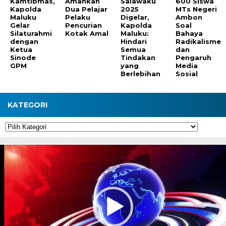
Kamtibmas,
Amankan
Salawaku
600 Siswa
Kapolda
Dua Pelajar
2025
MTs Negeri
Maluku
Pelaku
Digelar,
Ambon
Gelar
Pencurian
Kapolda
Soal
Silaturahmi
Kotak Amal
Maluku:
Bahaya
dengan
Hindari
Radikalisme
Ketua
Semua
dan
Sinode
Tindakan
Pengaruh
GPM
yang
Media
Berlebihan
Sosial
KATEGORI
Kategori
Pemutar
Video