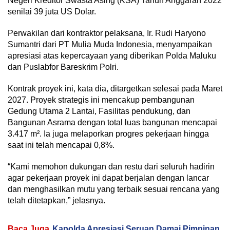
Negeri Kreditor Swasta Asing (KSA) Tahun Anggaran 2022
senilai 39 juta US Dolar.
Perwakilan dari kontraktor pelaksana, Ir. Rudi Haryono
Sumantri dari PT Mulia Muda Indonesia, menyampaikan
apresiasi atas kepercayaan yang diberikan Polda Maluku
dan Puslabfor Bareskrim Polri.
Kontrak proyek ini, kata dia, ditargetkan selesai pada Maret
2027. Proyek strategis ini mencakup pembangunan
Gedung Utama 2 Lantai, Fasilitas pendukung, dan
Bangunan Asrama dengan total luas bangunan mencapai
3.417 m². Ia juga melaporkan progres pekerjaan hingga
saat ini telah mencapai 0,8%.
“Kami memohon dukungan dan restu dari seluruh hadirin
agar pekerjaan proyek ini dapat berjalan dengan lancar
dan menghasilkan mutu yang terbaik sesuai rencana yang
telah ditetapkan,” jelasnya.
Baca Juga
Kapolda Apresiasi Seruan Damai Pimpinan