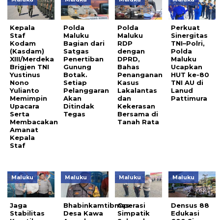
Kepala
Polda
Polda
Perkuat
Staf
Maluku
Maluku
Sinergitas
Kodam
Bagian dari
RDP
TNI–Polri,
(Kasdam)
Satgas
dengan
Polda
XIII/Merdeka
Penertiban
DPRD,
Maluku
Brigjen TNI
Gunung
Bahas
Ucapkan
Yustinus
Botak.
Penanganan
HUT ke-80
Nono
Setiap
Kasus
TNI AU di
Yulianto
Pelanggaran
Lakalantas
Lanud
Memimpin
Akan
dan
Pattimura
Upacara
Ditindak
Kekerasan
Serta
Tegas
Bersama di
Membacakan
Tanah Rata
Amanat
Kepala
Staf
Maluku
Maluku
Maluku
Maluku
Jaga
Bhabinkamtibmas
Operasi
Densus 88
Stabilitas
Desa Kawa
Simpatik
Edukasi