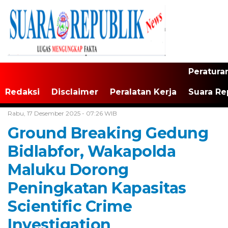
Peratura
Redaksi
Disclaimer
Peralatan Kerja
Suara Re
Home /
Maluku
Rabu, 17 Desember 2025 - 07:26 WIB
Ground Breaking Gedung
Bidlabfor, Wakapolda
Maluku Dorong
Peningkatan Kapasitas
Scientific Crime
Investigation