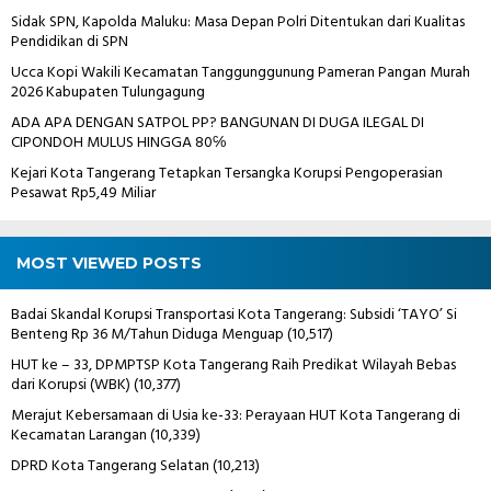
Sidak SPN, Kapolda Maluku: Masa Depan Polri Ditentukan dari Kualitas
Pendidikan di SPN
Ucca Kopi Wakili Kecamatan Tanggunggunung Pameran Pangan Murah
2026 Kabupaten Tulungagung
ADA APA DENGAN SATPOL PP? BANGUNAN DI DUGA ILEGAL DI
CIPONDOH MULUS HINGGA 80℅
Kejari Kota Tangerang Tetapkan Tersangka Korupsi Pengoperasian
Pesawat Rp5,49 Miliar
MOST VIEWED POSTS
Badai Skandal Korupsi Transportasi Kota Tangerang: Subsidi ‘TAYO’ Si
Benteng Rp 36 M/Tahun Diduga Menguap
(10,517)
HUT ke – 33, DPMPTSP Kota Tangerang Raih Predikat Wilayah Bebas
dari Korupsi (WBK)
(10,377)
Merajut Kebersamaan di Usia ke-33: Perayaan HUT Kota Tangerang di
Kecamatan Larangan
(10,339)
DPRD Kota Tangerang Selatan
(10,213)