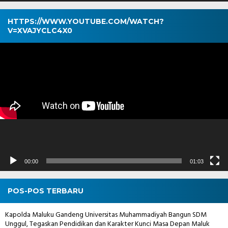
HTTPS://WWW.YOUTUBE.COM/WATCH?
V=XVAJYCLC4X0
Pemutar
Video
00:00
01:03
POS-POS TERBARU
Kapolda Maluku Gandeng Universitas Muhammadiyah Bangun SDM
Unggul, Tegaskan Pendidikan dan Karakter Kunci Masa Depan Maluk