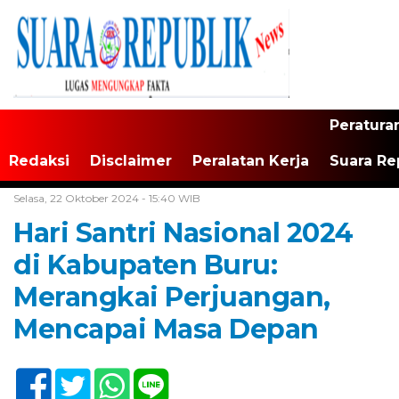
Peratura
Redaksi
Disclaimer
Peralatan Kerja
Suara Re
Home /
Tak Berkategori
Selasa, 22 Oktober 2024 - 15:40 WIB
Hari Santri Nasional 2024
di Kabupaten Buru:
Merangkai Perjuangan,
Mencapai Masa Depan