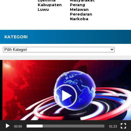
Kabupaten
Perang
Luwu
Melawan
Peredaran
Narkoba
KATEGORI
Kategori
Pemutar
Video
00:00
01:23