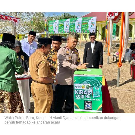
Waka Polres Buru, Kompol H Akmil Djapa, turut memberikan dukungan
penuh terhadap kelancaran acara