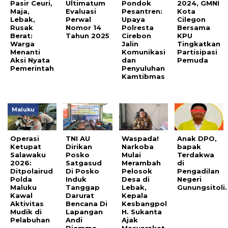
Pasir Ceuri,
Ultimatum
Pondok
2024, GMNI
Maja,
Evaluasi
Pesantren:
Kota
Lebak,
Perwal
Upaya
Cilegon
Rusak
Nomor 14
Polresta
Bersama
Berat:
Tahun 2025
Cirebon
KPU
Warga
Jalin
Tingkatkan
Menanti
Komunikasi
Partisipasi
Aksi Nyata
dan
Pemuda
Pemerintah
Penyuluhan
Kamtibmas
Maluku
Operasi
TNI AU
Waspada!
Anak DPO,
Ketupat
Dirikan
Narkoba
bapak
Salawaku
Posko
Mulai
Terdakwa
2026:
Satgasud
Merambah
di
Ditpolairud
Di Posko
Pelosok
Pengadilan
Polda
Induk
Desa di
Negeri
Maluku
Tanggap
Lebak,
Gunungsitoli.
Kawal
Darurat
Kepala
Aktivitas
Bencana Di
Kesbangpol
Mudik di
Lapangan
H. Sukanta
Pelabuhan
Andi
Ajak
Djemma
Masyarakat