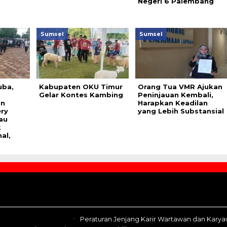
Negeri 6 Palembang
Sumsel
Sumsel
uba,
Kabupaten OKU Timur
Orang Tua VMR Ajukan
Gelar Kontes Kambing
Peninjauan Kembali,
an
Harapkan Keadilan
ry
yang Lebih Substansial
au
k
al,
Peraturan Jenjang Karir Wartawan dan Kary