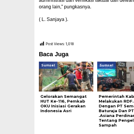
administrasi dan verifikasi faktual dari dewan
orang lain,” pungkasnya.
( L. Sanjaya ).
Post Views:
1,018
Baca Juga
Sumsel
Sumsel
Gelorakan Semangat
Pemerintah Ka
HUT Ke-116, Pemkab
Melakukan RDF.
OKU Inisiasi Gerakan
Dengan PT Sem
Indonesia Asri
Baturaja Dan PT
.Asiana Perdina
Tentang Pengel
Sampah