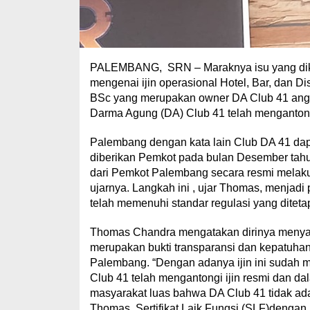
PALEMBANG, SRN – Maraknya isu yang dike
mengenai ijin operasional Hotel, Bar, dan
BSc yang merupakan owner DA Club 41 angkat
Darma Agung (DA) Club 41 telah mengantongi
Palembang dengan kata lain Club DA 41 dapa
diberikan Pemkot pada bulan Desember tahun
dari Pemkot Palembang secara resmi melaku
ujarnya. Langkah ini , ujar Thomas, menjad
telah memenuhi standar regulasi yang ditet
Thomas Chandra mengatakan dirinya menyam
merupakan bukti transparansi dan kepatuha
Palembang. “Dengan adanya ijin ini sudah m
Club 41 telah mengantongi ijin resmi dan d
masyarakat luas bahwa DA Club 41 tidak ad
Thomas, Sertifikat Laik Fungsi (SLF)dengan