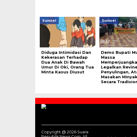
Sumsel
Sumsel
Diduga Intimidasi Dan
Demo Bupati M
Kekerasan Terhadap
Massa
Dua Anak Di Bawah
Memperjuangk
Umur Di Oki, Orang Tua
Legalkan Revine
Minta Kasus Diusut
Penyulingan, At
Masakan Minya
Secara Tradision
Contact
Us
Copyright @ 2026 Suara
Republik News.Com, All