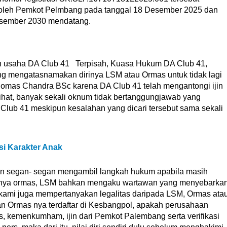
 oleh Pemkot Pelmbang pada tanggal 18 Desember 2025 dan
esember 2030 mendatang.
jin usaha DA Club 41 Terpisah, Kuasa Hukum DA Club 41,
 mengatasnamakan dirinya LSM atau Ormas untuk tidak lagi
omas Chandra BSc karena DA Club 41 telah mengantongi ijin
hat, banyak sekali oknum tidak bertanggungjawab yang
Club 41 meskipun kesalahan yang dicari tersebut sama sekali
i Karakter Anak
an segan- segan mengambil langkah hukum apabila masih
inya ormas, LSM bahkan mengaku wartawan yang menyebarka
i kami juga mempertanyakan legalitas daripada LSM, Ormas ata
 Ormas nya terdaftar di Kesbangpol, apakah perusahaan
s, kemenkumham, ijin dari Pemkot Palembang serta verifikasi