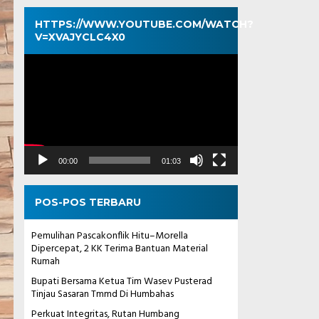
HTTPS://WWW.YOUTUBE.COM/WATCH?
V=XVAJYCLC4X0
Pemutar
Video
00:00
01:03
POS-POS TERBARU
Pemulihan Pascakonflik Hitu–Morella
Dipercepat, 2 KK Terima Bantuan Material
Rumah
Bupati Bersama Ketua Tim Wasev Pusterad
Tinjau Sasaran Tmmd Di Humbahas
Perkuat Integritas, Rutan Humbang