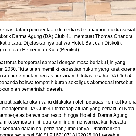
mas dalam pemberitaan di media siber maupun media sosial
 Diskotik Darma Agung (DA) Club 41, membuat Thomas Chandra
 bicara. Dijelaskannya bahwa Hotel, Bar, dan Diskotik
 ijin dari Pemerintah Kota (Pemkot).
t terus beroperasi sampai dengan masa berlaku ijin yang
 2030. “Kita telah memiliki kepastian hukum yang kuat karena
kan penempelan berkas perizinan di lokasi usaha DA Club 41,
i penanda bahwa tempat hiburan sekaligus akomodasi tersebut
apkan oleh pemerintah daerah.
but baik langkah yang dilakukan oleh petugas Pemkot karen
n manajemen DA Club 41 terhadap aturan yang berlaku di Kota
emperjelas bahwa bar, resto, hingga Hotel di Darma Agung
alam kesempatan ini juga kami ingin menyampaikan kepada
a kendala dalam hal perizinan,” imbuhnya. Ditambahkan
 nomor registrasi SK.SLF.16710718122025.001 tersebut