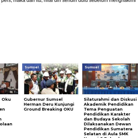
 pers, maka dari itu, nilai diri sendiri dulu sebelum menghakimi
Sumsel
Sumsel
b Oku
Gubernur Sumsel
Silaturahmi dan Diskusi
Herman Deru Kunjungi
Akademik Pendidikan
en
Ground Breaking OKU
Tema Penguatan
Pendidikan Karakter
n
dan Budaya Sekolah
olaan
Dilaksanakan Dewan
Pendidikan Sumatera
Selatan di Aula SMK