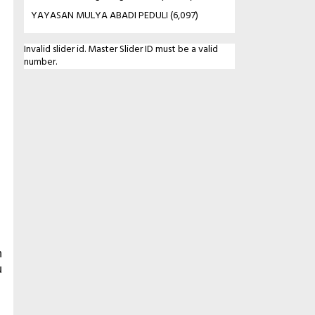
YAYASAN MULYA ABADI PEDULI
(6,097)
Invalid slider id. Master Slider ID must be a valid
number.
n
u