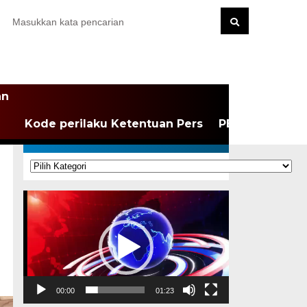
an
Kode perilaku Ketentuan Pers
PEDOMAN MEDI
KATEGORI
Kategori
1
Pemutar
Video
00:00
01:23