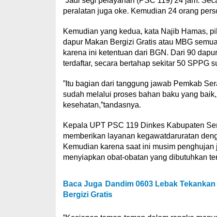
”Jadi segi pelayanan (PSC 119) 24 jam. Seca
peralatan juga oke. Kemudian 24 orang personi
Kemudian yang kedua, kata Najib Hamas, p
dapur Makan Bergizi Gratis atau MBG semua
karena ini ketentuan dari BGN. Dari 90 da
terdaftar, secara bertahap sekitar 50 SPPG su
”Itu bagian dari tanggung jawab Pemkab Ser
sudah melalui proses bahan baku yang baik
kesehatan,”tandasnya.
Kepala UPT PSC 119 Dinkes Kabupaten Sera
memberikan layanan kegawatdaruratan denga
Kemudian karena saat ini musim penghujan ja
menyiapkan obat-obatan yang dibutuhkan te
Baca Juga
Dandim 0603 Lebak Tekankan P
Bergizi Gratis