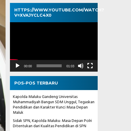
HTTPS://WWW.YOUTUBE.COM/WATCH?
V=XVAJYCLC4X0
Pemutar
Video
00:00
01:03
POS-POS TERBARU
Kapolda Maluku Gandeng Universitas
Muhammadiyah Bangun SDM Unggul, Tegaskan
Pendidikan dan Karakter Kunci Masa Depan
Maluk
Sidak SPN, Kapolda Maluku: Masa Depan Polri
Ditentukan dari Kualitas Pendidikan di SPN