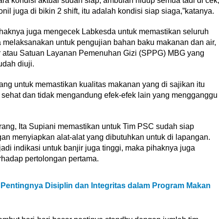
ra kondisi aktual sudah siap, ambulan hidup semua tadi di cek
l juga di bikin 2 shift, itu adalah kondisi siap siaga,”katanya.
ihaknya juga mengecek Labkesda untuk memastikan seluruh
 melaksanakan untuk pengujian bahan baku makanan dan air,
pur atau Satuan Layanan Pemenuhan Gizi (SPPG) MBG yang
dah diuji.
ang untuk memastikan kualitas makanan yang di sajikan itu
, sehat dan tidak mengandung efek-efek lain yang mengganggu
ng, Ita Supiani memastikan untuk Tim PSC sudah siap
n menyiapkan alat-alat yang dibutuhkan untuk di lapangan.
di indikasi untuk banjir juga tinggi, maka pihaknya juga
rhadap pertolongan pertama.
entingnya Disiplin dan Integritas dalam Program Makan