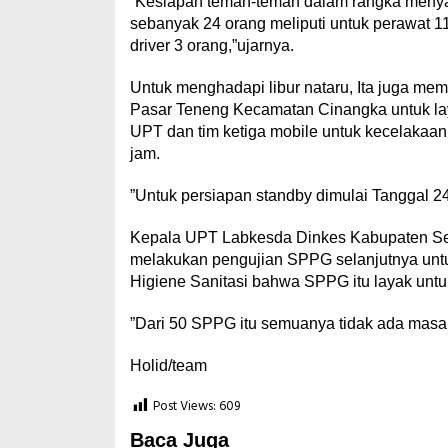
”Kesiapan teman-teman dalam rangka menyam
sebanyak 24 orang meliputi untuk perawat 11
driver 3 orang,”ujarnya.
Untuk menghadapi libur nataru, Ita juga mem
Pasar Teneng Kecamatan Cinangka untuk lay
UPT dan tim ketiga mobile untuk kecelakaan
jam.
”Untuk persiapan standby dimulai Tanggal 2
Kepala UPT Labkesda Dinkes Kabupaten Ser
melakukan pengujian SPPG selanjutnya untuk
Higiene Sanitasi bahwa SPPG itu layak untu
”Dari 50 SPPG itu semuanya tidak ada masal
Holid/team
Post Views:
609
Baca Juga