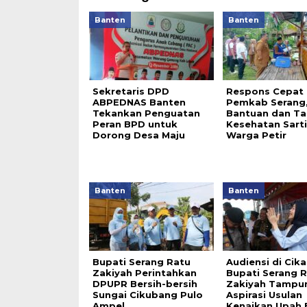
Banten
Banten
Sekretaris DPD
Respons Cepat
ABPEDNAS Banten
Pemkab Serang,
Tekankan Penguatan
Bantuan dan Ta
Peran BPD untuk
Kesehatan Sarti
Dorong Desa Maju
Warga Petir
Banten
Banten
Bupati Serang Ratu
Audiensi di Cik
Zakiyah Perintahkan
Bupati Serang 
DPUPR Bersih-bersih
Zakiyah Tampu
Sungai Cikubang Pulo
Aspirasi Usulan
Ampel.
Kenaikan Upah 