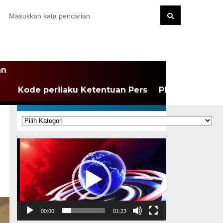
an
Kode perilaku Ketentuan Pers
PEDOMAN MEDI
KATEGORI
Kategori
Pemutar
Video
00:00
01:23