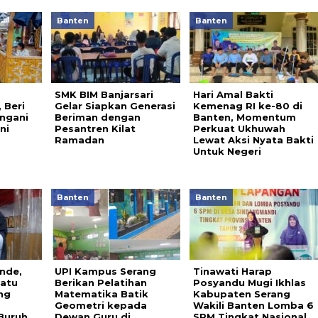
Banten
Banten
SMK BIM Banjarsari
Hari Amal Bakti
 Beri
Gelar Siapkan Generasi
Kemenag RI ke-80 di
ngani
Beriman dengan
Banten, Momentum
ni
Pesantren Kilat
Perkuat Ukhuwah
Ramadan
Lewat Aksi Nyata Bakti
Untuk Negeri
Banten
Banten
ande,
UPI Kampus Serang
Tinawati Harap
Ratu
Berikan Pelatihan
Posyandu Mugi Ikhlas
ng
Matematika Batik
Kabupaten Serang
Geometri kepada
Wakili Banten Lomba 6
Buruh.
Dewan Guru di
SPM Tingkat Nasional