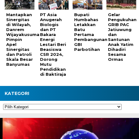
Mantapkan
PT Asia
Bupati
Gelar
Sinergitas
Anugerah
Humbahas
Pengukuhan
di Wilayah,
Biologis
Letakkan
GRIB PAC
Danrem
dan PT
Batu
Jatiuwung
Wijayakusuma
Bakara
Pertama
dan
Pimpin
Energi
Pembangunan
Santunan
Apel
Lestari Beri
GBI
Anak Yatim
Sinergitas
Beasiswa
Parbotihan
Dihadiri
dan Patroli
CSR 2024,
Sesama
Skala Besar
Dorong
Ormas
Banyumas
Mutu
Pendidikan
di Baktiraja
KATEGORI
Kategori
Pemutar
Video