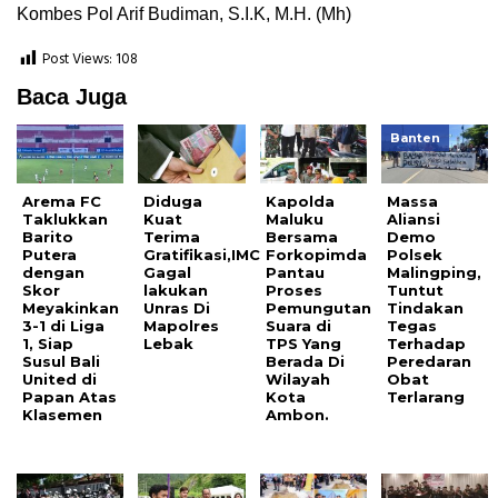
Kombes Pol Arif Budiman, S.I.K, M.H. (Mh)
Post Views:
108
Baca Juga
Banten
Arema FC
Diduga
Kapolda
Massa
Taklukkan
Kuat
Maluku
Aliansi
Barito
Terima
Bersama
Demo
Putera
Gratifikasi,IMC
Forkopimda
Polsek
dengan
Gagal
Pantau
Malingping,
Skor
lakukan
Proses
Tuntut
Meyakinkan
Unras Di
Pemungutan
Tindakan
3-1 di Liga
Mapolres
Suara di
Tegas
1, Siap
Lebak
TPS Yang
Terhadap
Susul Bali
Berada Di
Peredaran
United di
Wilayah
Obat
Papan Atas
Kota
Terlarang
Klasemen
Ambon.