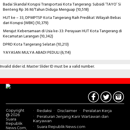
Badai Skandal Korupsi Transportasi Kota Tangerang: Subsidi ‘TAYO’ Si
Benteng Rp 36 M/Tahun Diduga Menguap
(10,518)
HUT ke – 33, DPMPTSP Kota Tangerang Raih Predikat Wilayah Bebas
dari Korupsi (WBK)
(10,379)
Merajut Kebersamaan di Usia ke-33: Perayaan HUT Kota Tangerang di
Kecamatan Larangan
(10,342)
DPRD Kota Tangerang Selatan
(10,213)
YAYASAN MULYA ABADI PEDULI
(6,114)
Invalid slider id. Master Slider ID must be a valid number.
Contact
Us
Copyright
Redaksi
Disclaimer
Peralatan Kerja
@ 2026
Peraturan Jenjang Karir Wartawan dan
Suara
Karyawan
Republik
Suara Republik News.com
News.Com,