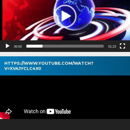
00:00
01:23
HTTPS://WWW.YOUTUBE.COM/WATCH?
V=XVAJYCLC4X0
Pemutar
Video