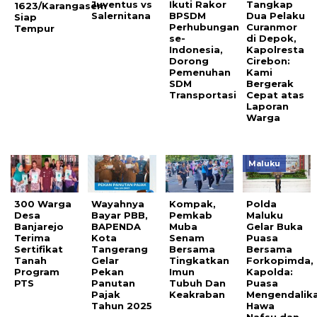
Juventus vs
Ikuti Rakor
Tangkap
1623/Karangasem
Salernitana
BPSDM
Dua Pelaku
Siap
Perhubungan
Curanmor
Tempur
se-
di Depok,
Indonesia,
Kapolresta
Dorong
Cirebon:
Pemenuhan
Kami
SDM
Bergerak
Transportasi
Cepat atas
Laporan
Warga
Maluku
300 Warga
Wayahnya
Kompak,
Polda
Desa
Bayar PBB,
Pemkab
Maluku
Banjarejo
BAPENDA
Muba
Gelar Buka
Terima
Kota
Senam
Puasa
Sertifikat
Tangerang
Bersama
Bersama
Tanah
Gelar
Tingkatkan
Forkopimda,
Program
Pekan
Imun
Kapolda:
PTS
Panutan
Tubuh Dan
Puasa
Pajak
Keakraban
Mengendalik
Tahun 2025
Hawa