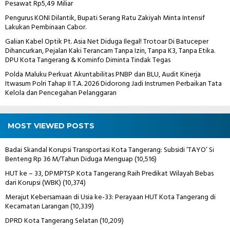
Pesawat Rp5,49 Miliar
Pengurus KONI Dilantik, Bupati Serang Ratu Zakiyah Minta Intensif
Lakukan Pembinaan Cabor.
Galian Kabel Optik Pt. Asia Net Diduga Ilegal! Trotoar Di Batuceper
Dihancurkan, Pejalan Kaki Terancam Tanpa Izin, Tanpa K3, Tanpa Etika.
DPU Kota Tangerang & Kominfo Diminta Tindak Tegas
Polda Maluku Perkuat Akuntabilitas PNBP dan BLU, Audit Kinerja
Itwasum Polri Tahap II T.A. 2026 Didorong Jadi Instrumen Perbaikan Tata
Kelola dan Pencegahan Pelanggaran
MOST VIEWED POSTS
Badai Skandal Korupsi Transportasi Kota Tangerang: Subsidi ‘TAYO’ Si
Benteng Rp 36 M/Tahun Diduga Menguap
(10,516)
HUT ke – 33, DPMPTSP Kota Tangerang Raih Predikat Wilayah Bebas
dari Korupsi (WBK)
(10,374)
Merajut Kebersamaan di Usia ke-33: Perayaan HUT Kota Tangerang di
Kecamatan Larangan
(10,339)
DPRD Kota Tangerang Selatan
(10,209)