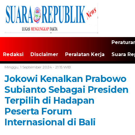
Peratura
Redaksi
Disclaimer
Peralatan Kerja
Suara Re
Home /
Tak Berkategori
Minggu, 1 September 2024 - 21:15 WIB
Jokowi Kenalkan Prabowo
Subianto Sebagai Presiden
Terpilih di Hadapan
Peserta Forum
Internasional di Bali