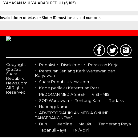
YAYASAN MULYA ABADI PEDULI
(6,105)
Invalid slider id. Master Slider ID must be a valid number.
Contact
Us
Copyright
Redaksi
Disclaimer
Peralatan Kerja
@ 2026
Peraturan Jenjang Karir Wartawan dan
Suara
Karyawan
Republik
Suara Republik News.com
News.Com,
All Rights
Kode perilaku Ketentuan Pers
Reserved
PEDOMAN MEDIA SIBER
VISI – MISI
SOP Wartawan
Tentang Kami
Redaksi
Hubungi Kami
ADVERTORIAL IKLAN MEDIA ONLINE
TANGERANG NEWS
Buru
Headline
Maluku
Tangerang Raya
Tapanuli Raya
TNI/Polri