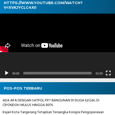
HTTPS://WWW.YOUTUBE.COM/WATCH?
V=XVAJYCLC4X0
Pemutar
Video
00:00
01:03
POS-POS TERBARU
ADA APA DENGAN SATPOL PP? BANGUNAN DI DUGA ILEGAL DI
CIPONDOH MULUS HINGGA 80℅
Kejari Kota Tangerang Tetapkan Tersangka Korupsi Pengoperasian