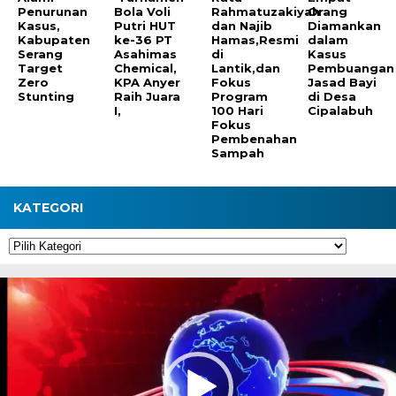
Penurunan
Bola Voli
Rahmatuzakiyah
Orang
Kasus,
Putri HUT
dan Najib
Diamankan
Kabupaten
ke-36 PT
Hamas,Resmi
dalam
Serang
Asahimas
di
Kasus
Target
Chemical,
Lantik,dan
Pembuangan
Zero
KPA Anyer
Fokus
Jasad Bayi
Stunting
Raih Juara
Program
di Desa
I,
100 Hari
Cipalabuh
Fokus
Pembenahan
Sampah
KATEGORI
Kategori
Pemutar
Video