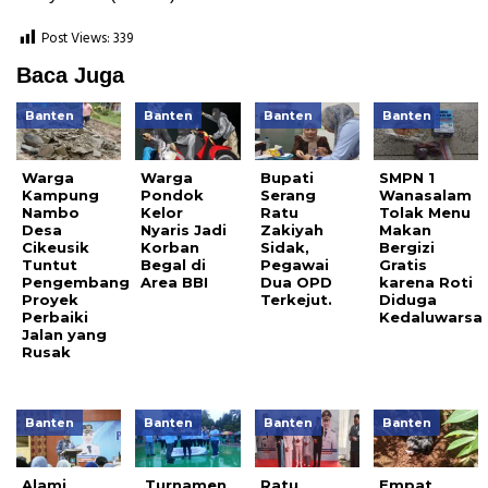
Post Views:
339
Baca Juga
Banten
Banten
Banten
Banten
Warga
Warga
Bupati
SMPN 1
Kampung
Pondok
Serang
Wanasalam
Nambo
Kelor
Ratu
Tolak Menu
Desa
Nyaris Jadi
Zakiyah
Makan
Cikeusik
Korban
Sidak,
Bergizi
Tuntut
Begal di
Pegawai
Gratis
Pengembang
Area BBI
Dua OPD
karena Roti
Proyek
Terkejut.
Diduga
Perbaiki
Kedaluwarsa
Jalan yang
Rusak
Banten
Banten
Banten
Banten
Alami
Turnamen
Ratu
Empat