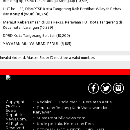
Benteng Rp 36 M/Tahun Diduga Menguap
(10,516)
HUT ke – 33, DPMPTSP Kota Tangerang Raih Predikat Wilayah Bebas
dari Korupsi (WBK)
(10,374)
Merajut Kebersamaan di Usia ke-33: Perayaan HUT Kota Tangerang di
Kecamatan Larangan
(10,339)
DPRD Kota Tangerang Selatan
(10,209)
YAYASAN MULYA ABADI PEDULI
(6,105)
Invalid slider id. Master Slider ID must be a valid number.
Contact
Us
Copyright
Redaksi
Disclaimer
Peralatan Kerja
@ 2026
Peraturan Jenjang Karir Wartawan dan
Suara
Karyawan
Republik
Suara Republik News.com
News.Com,
All Rights
Kode perilaku Ketentuan Pers
Reserved
PEDOMAN MEDIA SIBER
VISI – MISI