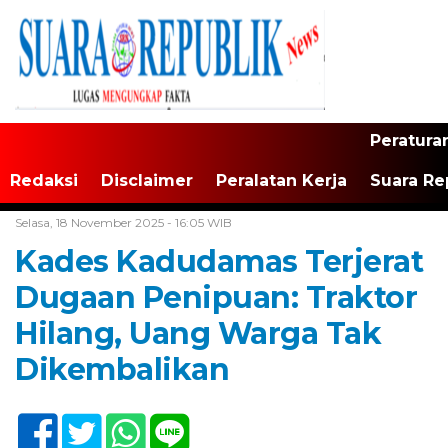
Peratura
Redaksi
Disclaimer
Peralatan Kerja
Suara Re
Home /
Banten
Selasa, 18 November 2025 - 16:05 WIB
Kades Kadudamas Terjerat
Dugaan Penipuan: Traktor
Hilang, Uang Warga Tak
Dikembalikan