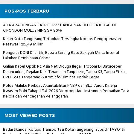
POS-POS TERBARU
ADA APA DENGAN SATPOL PP? BANGUNAN DI DUGA ILEGAL DI
CIPONDOH MULUS HINGGA 80℅
Kejari Kota Tangerang Tetapkan Tersangka Korupsi Pengoperasian
Pesawat Rp5,49 Miliar
Pengurus KONI Dilantik, Bupati Serang Ratu Zakiyah Minta Intensif
Lakukan Pembinaan Cabor.
Galian Kabel Optik Pt. Asia Net Diduga Ilegal! Trotoar Di Batuceper
Dihancurkan, Pejalan Kaki Terancam Tanpa Izin, Tanpa K3, Tanpa Etika.
DPU Kota Tangerang & Kominfo Diminta Tindak Tegas
Polda Maluku Perkuat Akuntabilitas PNBP dan BLU, Audit Kinerja
Itwasum Polri Tahap II T.A. 2026 Didorong Jadi Instrumen Perbaikan Tata
Kelola dan Pencegahan Pelanggaran
MOST VIEWED POSTS
Badai Skandal Korupsi Transportasi Kota Tangerang: Subsidi ‘TAYO’ Si