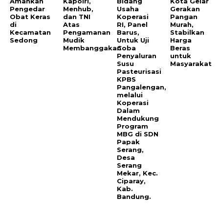
Amankan
Kapolri,
Bidang
Kota Gelar
Pengedar
Menhub,
Usaha
Gerakan
Obat Keras
dan TNI
Koperasi
Pangan
di
Atas
RI, Panel
Murah,
Kecamatan
Pengamanan
Barus,
Stabilkan
Sedong
Mudik
Untuk Uji
Harga
Membanggakan
Coba
Beras
Penyaluran
untuk
Susu
Masyarakat
Pasteurisasi
KPBS
Pangalengan,
melalui
Koperasi
Dalam
Mendukung
Program
MBG di SDN
Papak
Serang,
Desa
Serang
Mekar, Kec.
Ciparay,
Kab.
Bandung.