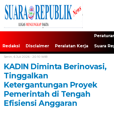
Peratura
Redaksi
Disclaimer
Peralatan Kerja
Suara Re
Home /
Jawa Barat
Senin, 6 Juli 2026 - 20:10 WIB
KADIN Diminta Berinovasi,
Tinggalkan
Ketergantungan Proyek
Pemerintah di Tengah
Efisiensi Anggaran