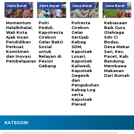
Jawa Barat
Jawa Barat
Jawa Barat
Jawa Barat
Momentum
Polri
Polresta
Kebiasaan
Halalbihalal,
Peduli,
Cirebon
Baik Guru
Wali Kota
Kapolresta
Gelar
Olahraga
Ajak Insan
Cirebon
Sertijab
Sdn Ci
Pendidikan
Gelar Bakti
Kabag
Bodas,
Perkuat
Sosial
SDM,
Desa Mekar
Komitmen
untuk
Kapolsek
Sari, Kec.
dan Inovasi
Nelayan di
Losari,
Pacet, Kab.
Pembelajaran
Pesisir
Kapolsek
Bandung,
Gebang
Kaliwedi,
Membawa
Kapolsek
Makanan
Gegesik
Dari Rumah
dan
Pengukuhan
Kabag Log
serta
Kapolsek
Plered
KATEGORI