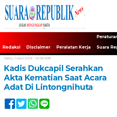
Peratura
Redaksi
Disclaimer
Peralatan Kerja
Suara Re
Home /
Tak Berkategori
Sabtu, 1 April 2023 - 09:56 WIB
Kadis Dukcapil Serahkan
Akta Kematian Saat Acara
Adat Di Lintongnihuta