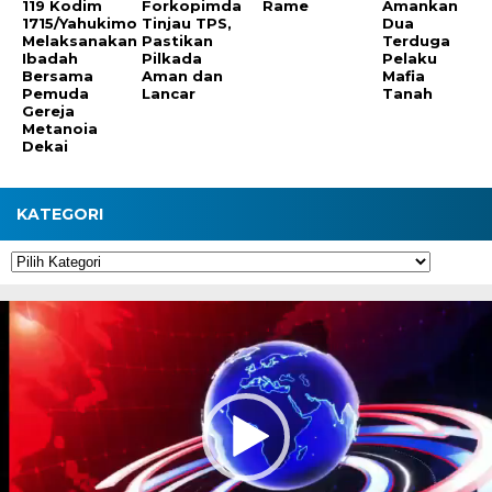
119 Kodim
Forkopimda
Rame
Amankan
1715/Yahukimo
Tinjau TPS,
Dua
Melaksanakan
Pastikan
Terduga
Ibadah
Pilkada
Pelaku
Bersama
Aman dan
Mafia
Pemuda
Lancar
Tanah
Gereja
Metanoia
Dekai
KATEGORI
Kategori
Pemutar
Video