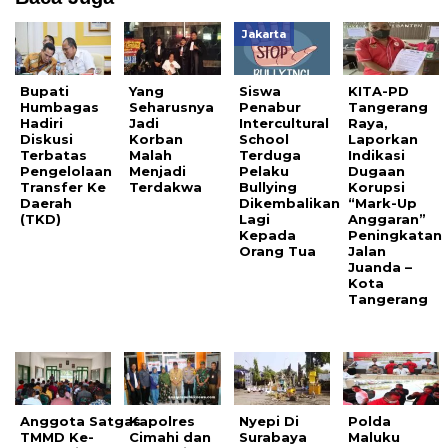
Jakarta
Bupati
Yang
Siswa
KITA-PD
Humbagas
Seharusnya
Penabur
Tangerang
Hadiri
Jadi
Intercultural
Raya,
Diskusi
Korban
School
Laporkan
Terbatas
Malah
Terduga
Indikasi
Pengelolaan
Menjadi
Pelaku
Dugaan
Transfer Ke
Terdakwa
Bullying
Korupsi
Daerah
Dikembalikan
“Mark-Up
(TKD)
Lagi
Anggaran”
Kepada
Peningkatan
Orang Tua
Jalan
Juanda –
Kota
Tangerang
Anggota Satgas
Kapolres
Nyepi Di
Polda
TMMD Ke-
Cimahi dan
Surabaya
Maluku