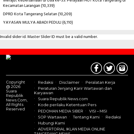
Merajut Kebersamaan di Usia ke-33: Perayaan HUT Kota Tangerang di
Kecamatan Larangan
(10,339)
DPRD Kota Tangerang Selatan
(10,209)
YAYASAN MULYA ABADI PEDULI
(6,110)
Invalid slider id. Master Slider ID must be a valid number.
Contact
Us
Copyright
Redaksi
Disclaimer
Peralatan Kerja
@ 2026
Peraturan Jenjang Karir Wartawan dan
Suara
Karyawan
Republik
Suara Republik News.com
News.Com,
All Rights
Kode perilaku Ketentuan Pers
Reserved
PEDOMAN MEDIA SIBER
VISI – MISI
SOP Wartawan
Tentang Kami
Redaksi
Hubungi Kami
ADVERTORIAL IKLAN MEDIA ONLINE
TANGERANG NEWS