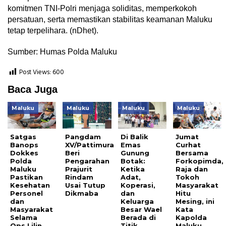
komitmen TNI-Polri menjaga soliditas, memperkokoh
persatuan, serta memastikan stabilitas keamanan Maluku
tetap terpelihara. (nDhet).
Sumber: Humas Polda Maluku
Post Views:
600
Baca Juga
Maluku
Maluku
Maluku
Maluku
Satgas
Pangdam
Di Balik
Jumat
Banops
XV/Pattimura
Emas
Curhat
Dokkes
Beri
Gunung
Bersama
Polda
Pengarahan
Botak:
Forkopimda,
Maluku
Prajurit
Ketika
Raja dan
Pastikan
Rindam
Adat,
Tokoh
Kesehatan
Usai Tutup
Koperasi,
Masyarakat
Personel
Dikmaba
dan
Hitu
dan
Keluarga
Mesing, ini
Masyarakat
Besar Wael
Kata
Selama
Berada di
Kapolda
Ops Lilin
Titik
Maluku