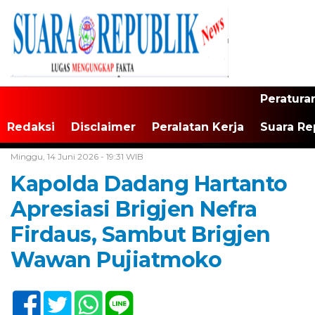
Peratura
Redaksi
Disclaimer
Peralatan Kerja
Suara Re
Home /
Maluku
Minggu, 14 Juni 2026 - 19:31 WIB
Kapolda Dadang Hartanto
Apresiasi Brigjen Nefra
Firdaus, Sambut Brigjen
Wawan Pujiatmoko