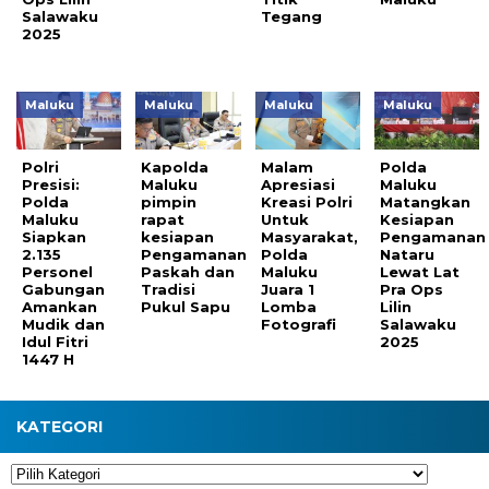
Salawaku
Tegang
2025
Maluku
Maluku
Maluku
Maluku
Polri
Kapolda
Malam
Polda
Presisi:
Maluku
Apresiasi
Maluku
Polda
pimpin
Kreasi Polri
Matangkan
Maluku
rapat
Untuk
Kesiapan
Siapkan
kesiapan
Masyarakat,
Pengamanan
2.135
Pengamanan
Polda
Nataru
Personel
Paskah dan
Maluku
Lewat Lat
Gabungan
Tradisi
Juara 1
Pra Ops
Amankan
Pukul Sapu
Lomba
Lilin
Mudik dan
Fotografi
Salawaku
Idul Fitri
2025
1447 H
KATEGORI
Kategori