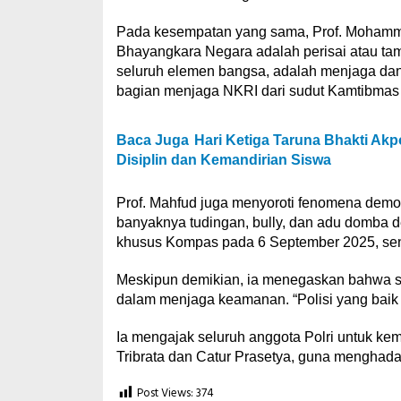
Pada kesempatan yang sama, Prof. Mohammad
Bhayangkara Negara adalah perisai atau tam
seluruh elemen bangsa, adalah menjaga dan
bagian menjaga NKRI dari sudut Kamtibmas
Baca Juga
Hari Ketiga Taruna Bhakti Ak
Disiplin dan Kemandirian Siswa
Prof. Mahfud juga menyoroti fenomena demoral
banyaknya tudingan, bully, dan adu domba de
khusus Kompas pada 6 September 2025, senti
Meskipun demikian, ia menegaskan bahwa sec
dalam menjaga keamanan. “Polisi yang baik i
Ia mengajak seluruh anggota Polri untuk ke
Tribrata dan Catur Prasetya, guna menghadap
Post Views:
374