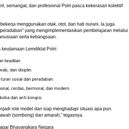
il, semangat, dan profesional Polri pasca kekerasan kolektif
bekerja menggunakan otak, otot, dan hati nurani. Ia juga
s peradaban” yang mengimplementasikan pembelajaran melalui
anusiaan serta kebangsaan.
keutamaan Lemdiklat Polri:
n keadilan.
ab, dan disiplin.
aturan sosial dan peradaban.
nal, cerdas, bermoral, dan modern.
rkoba dan anti korupsi.
jadi role model dan siap menghadapi situasi apa pun.
jumawah (sombong) dan amarah,” tegasnya.
ebagai Bhayangkara Negara