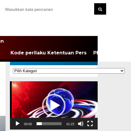
an
Kode perilaku Ketentuan Pers
PEDOMAN MEDI
KATEGORI
Kategori
Pemutar
Video
00:00
01:23