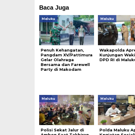
Baca Juga
Maluku
Maluku
Penuh Kehangatan,
Wakapolda Apre
Pangdam XV/Pattimura
Kunjungan Waki
Gelar Olahraga
DPD RI di Maluk
Bersama dan Farewell
Party di Makodam
Maluku
Maluku
Polisi Sekat Jalur di
Polda Maluku Ap
Ambon Saat Takbiran,
Kegiatan Sosiali