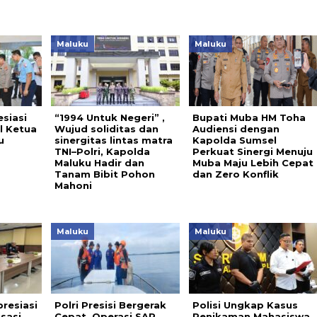
Maluku
Maluku
siasi
“1994 Untuk Negeri” ,
Bupati Muba HM Toha
l Ketua
Wujud soliditas dan
Audiensi dengan
u
sinergitas lintas matra
Kapolda Sumsel
TNI–Polri, Kapolda
Perkuat Sinergi Menuju
Maluku Hadir dan
Muba Maju Lebih Cepat
Tanam Bibit Pohon
dan Zero Konflik
Mahoni
Maluku
Maluku
resiasi
Polri Presisi Bergerak
Polisi Ungkap Kasus
sasi
Cepat, Operasi SAR
Penikaman Mahasiswa