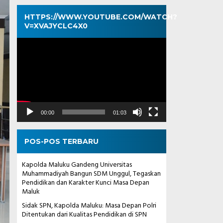
HTTPS://WWW.YOUTUBE.COM/WATCH?
V=XVAJYCLC4X0
Pemutar
Video
00:00
01:03
POS-POS TERBARU
Kapolda Maluku Gandeng Universitas
Muhammadiyah Bangun SDM Unggul, Tegaskan
Pendidikan dan Karakter Kunci Masa Depan
Maluk
Sidak SPN, Kapolda Maluku: Masa Depan Polri
Ditentukan dari Kualitas Pendidikan di SPN