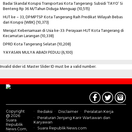
Badai Skandal Korupsi Transportasi Kota Tangerang: Subsidi ‘TAYO’ Si
Benteng Rp 36 M/Tahun Diduga Menguap
(10,515)
HUT ke – 33, DPMPTSP Kota Tangerang Raih Predikat Wilayah Bebas
dari Korupsi (WBK)
(10,373)
Merajut Kebersamaan di Usia ke-33: Perayaan HUT Kota Tangerang di
Kecamatan Larangan
(10,338)
DPRD Kota Tangerang Selatan
(10,208)
YAYASAN MULYA ABADI PEDULI
(6,100)
Invalid slider id. Master Slider ID must be a valid number.
Contact
Us
Copyright
Redaksi
Disclaimer
Peralatan Kerja
@ 2026
Peraturan Jenjang Karir Wartawan dan
Suara
Karyawan
Republik
Suara Republik News.com
News.Com,