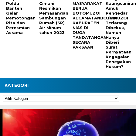
Polda
Cimahi
MASYARAKAT
Kaungcanira
Banten
Resmikan
BERUA
Amuk,
Gelar
Pemasangan
BOTOMUZOI
Pengedar
Pemotongan
Sambungan
KECAMATANBOTOMUZOI
Obat
Pita dan
Rumah (SR)
KABUPATEN
Terlarang
Peresmian
Air Minum
NIAS DI
Dibekuk,
Asrama
tahun 2023
DUGA
Namun
TANDATANGAN
Hanya
SECARA
Diberi
PAKSAAN
Surat
Pernyataan:
Kegagalan
Penegakan
Hukum?
KATEGORI
Kategori
Pemutar
Video