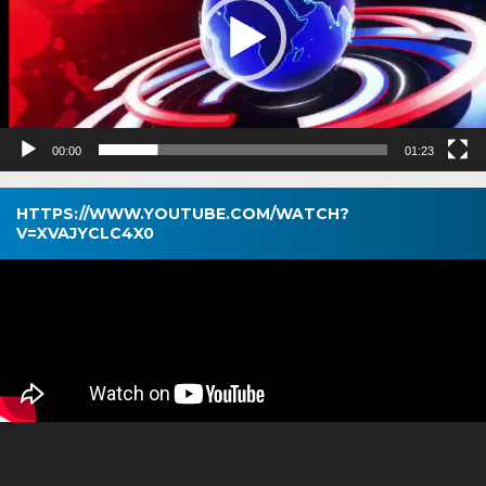
00:00
01:23
HTTPS://WWW.YOUTUBE.COM/WATCH?
V=XVAJYCLC4X0
Pemutar
Video