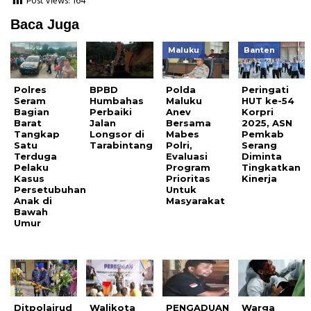
Post Views:
164
Baca Juga
Maluku
Banten
Polres
BPBD
Polda
Peringati
Seram
Humbahas
Maluku
HUT ke-54
Bagian
Perbaiki
Anev
Korpri
Barat
Jalan
Bersama
2025, ASN
Tangkap
Longsor di
Mabes
Pemkab
Satu
Tarabintang
Polri,
Serang
Terduga
Evaluasi
Diminta
Pelaku
Program
Tingkatkan
Kasus
Prioritas
Kinerja
Persetubuhan
Untuk
Anak di
Masyarakat
Bawah
Umur
Ditpolairud
Walikota
PENGADUAN
Warga