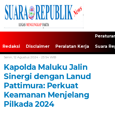
Peratura
Redaksi
Disclaimer
Peralatan Kerja
Suara Re
Home /
Tak Berkategori
Senin, 12 Agustus 2024 - 23:54 WIB
Kapolda Maluku Jalin
Sinergi dengan Lanud
Pattimura: Perkuat
Keamanan Menjelang
Pilkada 2024