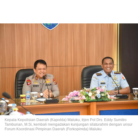
Kepala Kepolisian Daerah (Kapolda) Maluku, Irjen Pol Drs. Eddy Sumitro
Tambunan, M.Si, kembali mengadakan kunjungan silaturahmi dengan unsur
Forum Koordinasi Pimpinan Daerah (Forkopimda) Maluku