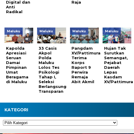
Digital dan
Raja
Anti
Radikal
Maluku
Maluku
Maluku
Maluku
Kapolda
33 Casis
Pangdam
Hujan Tak
Apresiasi
Akpol
XV/Pattimura
Surutkan
Seruan
Polda
Terima
Semangat,
Damai
Maluku
Korps
Pejabat
Pimpinan
Lolos Tes
Raport 9
Daerah
Umat
Psikologi
Perwira
Lepas
Beragama
Tahap I,
Remaja
Kasdam
di Maluku
Seleksi
Abit Akmil
XV/Pattimura
Berlangsung
Transparan
KATEGORI
Kategori