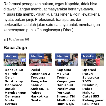
Reformasi penegakan hukum, tegas Kapolda, tidak bisa
ditawar. Jangan membuat masyarakat bertanya-tanya.
“Tugas kita membuktikan kualitas kinerja Polri lewat kerja
nyata, bukan janji. Profesional, transparan, dan
berkeadilan adalah jalan satu-satunya untuk membangun
kepercayaan publik,” pungkasnya.( Dhet ).
Post Views:
368
Baca Juga
Maluku
Maluku
Maluku
Maluku
Densus 88
Polisi
Kapolda
Operasi
AT Polri
Amankan 2
Maluku
Patuh
Gelar
Terduga
Terima
Salawaku
Bootcamp
Pengedar
Kunjungan
2025
Genpeace
Sabu di
Danlanud
Berakhir,
untuk
Ambon, 16
Pattimura:
Polda
Membangun
Paket
Perkuat
Maluku
Generasi
Narkotika
Sinergi TNI
Catat 553
Muda
Disita
AU–Polri di
Pelanggaran
Cerdas
Bumi Raja-
Lalulintas