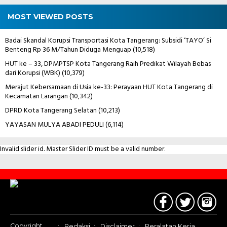
MOST VIEWED POSTS
Badai Skandal Korupsi Transportasi Kota Tangerang: Subsidi ‘TAYO’ Si
Benteng Rp 36 M/Tahun Diduga Menguap
(10,518)
HUT ke – 33, DPMPTSP Kota Tangerang Raih Predikat Wilayah Bebas
dari Korupsi (WBK)
(10,379)
Merajut Kebersamaan di Usia ke-33: Perayaan HUT Kota Tangerang di
Kecamatan Larangan
(10,342)
DPRD Kota Tangerang Selatan
(10,213)
YAYASAN MULYA ABADI PEDULI
(6,114)
Invalid slider id. Master Slider ID must be a valid number.
Contact
Us
Copyright
Redaksi
Disclaimer
Peralatan Kerja