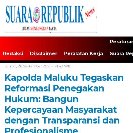
Peratura
Redaksi
Disclaimer
Peralatan Kerja
Suara Re
Home /
Maluku
Jumat, 26 September 2025 - 21:43 WIB
Kapolda Maluku Tegaskan
Reformasi Penegakan
Hukum: Bangun
Kepercayaan Masyarakat
dengan Transparansi dan
Profesionalisme