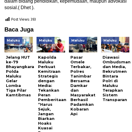
dalam bidang pendidikan, kepemudaan, maupun advokasi
sosial.( Dhet ).
Post Views:
393
Baca Juga
Maluku
Maluku
Maluku
Maluku
Jelang HUT
Kapolda
Pasar
Diawasi
ke-79
Maluku
Omele
Ombudsman
Bhayangkara
Perkuat
Terbakar,
dan Media,
Polda
Kemitraan
Polres
Rekrutmen
Maluku
Strategis
Tanimbar
Bintara
Gelar
dengan
Bersama
Polri di
Lomba
Media:
Damkar
Maluku
Tiga Pilar
Tekankan
dan
Terapkan
Kamtibmas
Peran
Masyarakat
Sistem
Pemberitaan
Berhasil
Transparan
“Harus
Padamkan
Sejuk,
Kobaran
Jangan
Api
Biarkan
Hoaks
Kuasai