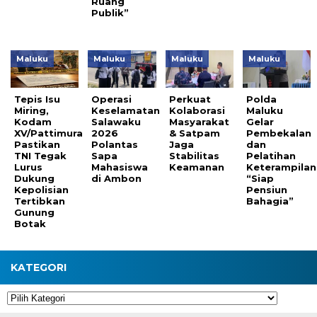
Ruang
Publik”
Maluku
Maluku
Maluku
Maluku
Tepis Isu
Operasi
Perkuat
Polda
Miring,
Keselamatan
Kolaborasi
Maluku
Kodam
Salawaku
Masyarakat
Gelar
XV/Pattimura
2026
& Satpam
Pembekalan
Pastikan
Polantas
Jaga
dan
TNI Tegak
Sapa
Stabilitas
Pelatihan
Lurus
Mahasiswa
Keamanan
Keterampilan
Dukung
di Ambon
“Siap
Kepolisian
Pensiun
Tertibkan
Bahagia”
Gunung
Botak
KATEGORI
Kategori