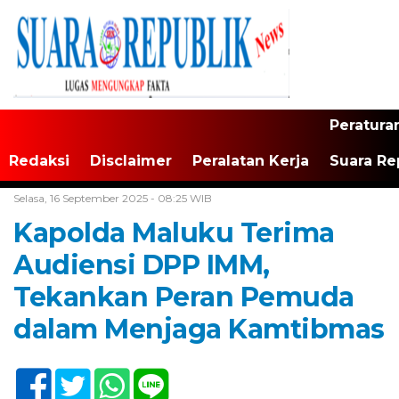
Peratura
Redaksi
Disclaimer
Peralatan Kerja
Suara Re
Home /
Maluku
Selasa, 16 September 2025 - 08:25 WIB
Kapolda Maluku Terima
Audiensi DPP IMM,
Tekankan Peran Pemuda
dalam Menjaga Kamtibmas