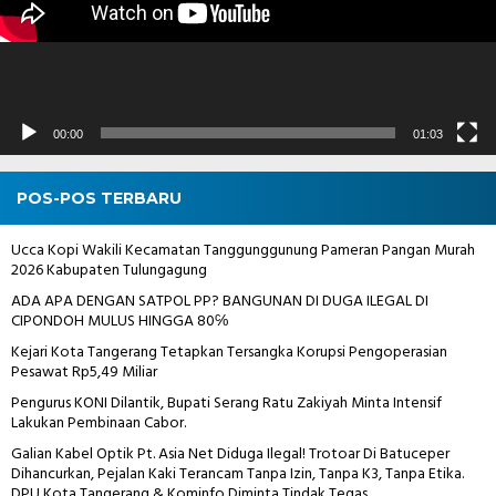
00:00
01:03
POS-POS TERBARU
Ucca Kopi Wakili Kecamatan Tanggunggunung Pameran Pangan Murah
2026 Kabupaten Tulungagung
ADA APA DENGAN SATPOL PP? BANGUNAN DI DUGA ILEGAL DI
CIPONDOH MULUS HINGGA 80℅
Kejari Kota Tangerang Tetapkan Tersangka Korupsi Pengoperasian
Pesawat Rp5,49 Miliar
Pengurus KONI Dilantik, Bupati Serang Ratu Zakiyah Minta Intensif
Lakukan Pembinaan Cabor.
Galian Kabel Optik Pt. Asia Net Diduga Ilegal! Trotoar Di Batuceper
Dihancurkan, Pejalan Kaki Terancam Tanpa Izin, Tanpa K3, Tanpa Etika.
DPU Kota Tangerang & Kominfo Diminta Tindak Tegas