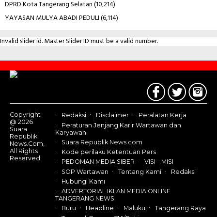
DPRD Kota Tangerang Selatan
(10,214)
YAYASAN MULYA ABADI PEDULI
(6,114)
Invalid slider id. Master Slider ID must be a valid number.
Contact
Us
Copyright
Redaksi
Disclaimer
Peralatan Kerja
@ 2026
Peraturan Jenjang Karir Wartawan dan
Suara
Karyawan
Republik
Suara Republik News.com
News.Com,
All Rights
Kode perilaku Ketentuan Pers
Reserved
PEDOMAN MEDIA SIBER
VISI – MISI
SOP Wartawan
Tentang Kami
Redaksi
Hubungi Kami
ADVERTORIAL IKLAN MEDIA ONLINE
TANGERANG NEWS
Buru
Headline
Maluku
Tangerang Raya