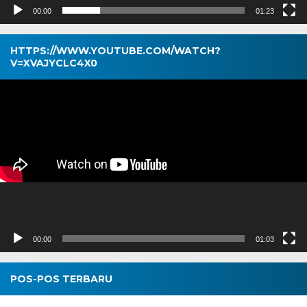
00:00
01:23
HTTPS://WWW.YOUTUBE.COM/WATCH?
V=XVAJYCLC4X0
Pemutar
Video
00:00
01:03
POS-POS TERBARU