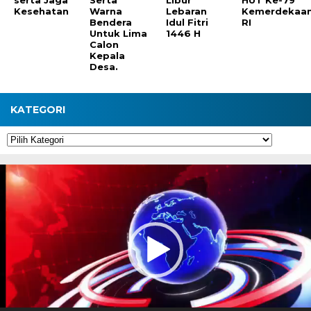
serta Jaga
Serta
Libur
HUT Ke-79
Kesehatan
Warna
Lebaran
Kemerdekaa
Bendera
Idul Fitri
RI
Untuk Lima
1446 H
Calon
Kepala
Desa.
KATEGORI
Kategori
Pemutar
Video