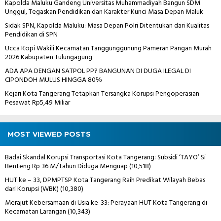
Kapolda Maluku Gandeng Universitas Muhammadiyah Bangun SDM
Unggul, Tegaskan Pendidikan dan Karakter Kunci Masa Depan Maluk
Sidak SPN, Kapolda Maluku: Masa Depan Polri Ditentukan dari Kualitas
Pendidikan di SPN
Ucca Kopi Wakili Kecamatan Tanggunggunung Pameran Pangan Murah
2026 Kabupaten Tulungagung
ADA APA DENGAN SATPOL PP? BANGUNAN DI DUGA ILEGAL DI
CIPONDOH MULUS HINGGA 80℅
Kejari Kota Tangerang Tetapkan Tersangka Korupsi Pengoperasian
Pesawat Rp5,49 Miliar
MOST VIEWED POSTS
Badai Skandal Korupsi Transportasi Kota Tangerang: Subsidi ‘TAYO’ Si
Benteng Rp 36 M/Tahun Diduga Menguap
(10,518)
HUT ke – 33, DPMPTSP Kota Tangerang Raih Predikat Wilayah Bebas
dari Korupsi (WBK)
(10,380)
Merajut Kebersamaan di Usia ke-33: Perayaan HUT Kota Tangerang di
Kecamatan Larangan
(10,343)