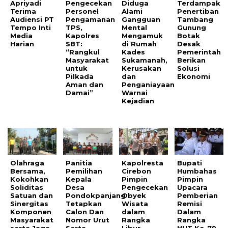
Apriyadi
Pengecekan
Diduga
Terdampak
Terima
Personel
Alami
Penertiban
Audiensi PT
Pengamanan
Gangguan
Tambang
Tempo Inti
TPS,
Mental
Gunung
Media
Kapolres
Mengamuk
Botak
Harian
SBT:
di Rumah
Desak
“Rangkul
Kades
Pemerintah
Masyarakat
Sukamanah,
Berikan
untuk
Kerusakan
Solusi
Pilkada
dan
Ekonomi
Aman dan
Penganiayaan
Damai”
Warnai
Kejadian
Olahraga
Panitia
Kapolresta
Bupati
Bersama,
Pemilihan
Cirebon
Humbahas
Kokohkan
Kepala
Pimpin
Pimpin
Soliditas
Desa
Pengecekan
Upacara
Satuan dan
Pondokpanjang
Obyek
Pemberian
Sinergitas
Tetapkan
Wisata
Remisi
Komponen
Calon Dan
dalam
Dalam
Masyarakat
Nomor Urut
Rangka
Rangka