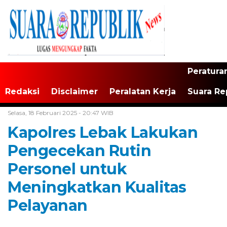
Peratura
Redaksi
Disclaimer
Peralatan Kerja
Suara Re
Home /
Tak Berkategori
Selasa, 18 Februari 2025 - 20:47 WIB
Kapolres Lebak Lakukan
Pengecekan Rutin
Personel untuk
Meningkatkan Kualitas
Pelayanan